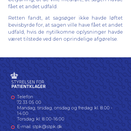
fået et andet udfald.
Retten fandt, at sagsøger ikke havde løftet
bevisbyrde for, at sagen ville have fået et andet
udfald, hvis de nytilkomne oplysninger havde
været tilstede ved den oprindelige afgørelse.
Telefon
72 33 05 00
Mandag, tirsdag, onsdag og fredag: kl. 8.00 -
14.00
Torsdag: kl. 8.00-16.00
E-mail: stpk@stpk.dk