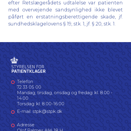
efter Retslægerådets udtalelse var patienten
med overvejende sandsynlighed ikke blevet
påført en erstatningsberettigende skade, jf.
sundhedsklagelovens § 19, stk. 1, jf. § 20, stk. 1.
Telefon
72 33 05 00
Mandag, tirsdag, onsdag og fredag: kl. 8.00 -
14.00
Torsdag: kl. 8.00-16.00
E-mail: stpk@stpk.dk
Adresse
Olof Palmes Allé 18 H