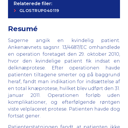
Relaterede filer:
GLOSTRUP040119
Resumé
Sagerne angik en kvindelig patient.
Ankenævnets sagsnr. 13/4687/EC omhandlede
en operation foretaget den 29. oktober 2010,
hvor den kvindelige patient fik indsat en
delknæprotese. Efter operationen havde
patienten tiltagene smerter og på baggrund
heraf, fandt man indikation for indsættelse af
en total knæprotese, hvilket blev udført den 31.
januar 2011. Operationen forløb uden
komplikationer, og efterfølgende røntgen
viste velplaceret protese. Patienten havde dog
fortsat gener.
Patienterstatningen fandt, at patienten ikke