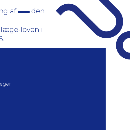
ing af
den
 læge-loven i
6.
læger