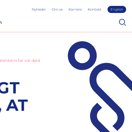
Nyheder
Om os
Karriere
Kontakt
English
n
atientens far var død
IGT
 AT