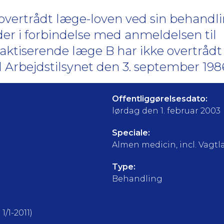
 overtrådt læge-loven ved sin behandl
der i forbindelse med anmeldelsen til
aktiserende læge B har ikke overtrådt
 Arbejdstilsynet den 3. september 198
Offentliggørelsesdato:
lørdag den 1. februar 2003
Speciale:
Almen medicin, incl. Vagt
Type:
Behandling
1/1-2011)