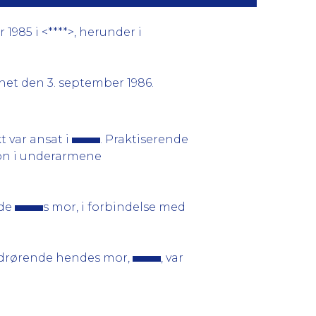
1985 i <****>, herunder i
net den 3. september 1986.
 var ansat i
. Praktiserende
ion i underarmene
nde
s mor, i forbindelse med
 vedrørende hendes mor,
, var