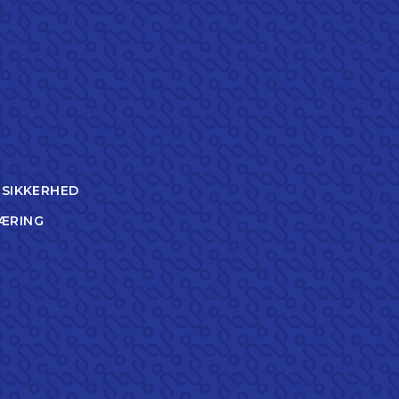
TSIKKERHED
ÆRING