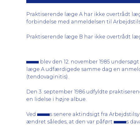
Praktiserende læge A har ikke overtrådt læg
forbindelse med anmeldelsen til Arbejdsti
Praktiserende læge B har ikke overtrådt læg
blev den 12. november 1985 undersøgt 
læge A udfærdigede samme dag en anmeldel
(tendovaginitis).
Den 3. september 1986 udfyldte praktiseren
en lidelse i højre albue.
Ved
s senere aktindsigt fra Arbejdstils
ændret således, at den var påført
s da