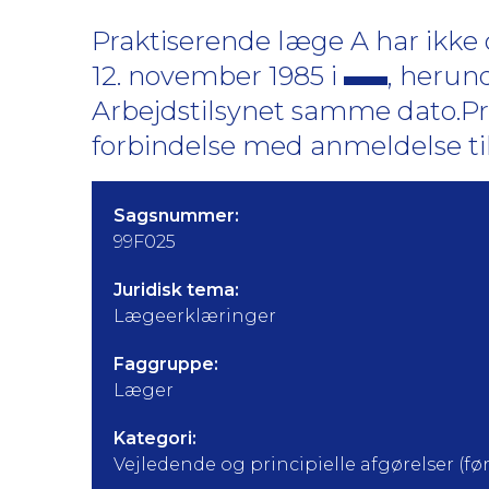
Praktiserende læge A har ikke
12. november 1985 i
, herun
Arbejdstilsynet samme dato.Pr
forbindelse med anmeldelse til
Sagsnummer:
99F025
Juridisk tema:
Lægeerklæringer
Faggruppe:
Læger
Kategori:
Vejledende og principielle afgørelser (før 