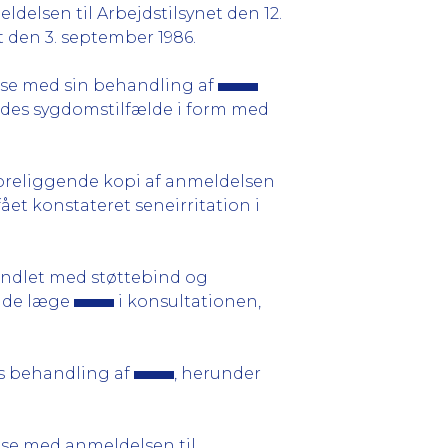
delsen til Arbejdstilsynet den 12.
 den 3. september 1986.
lse med sin behandling af
ndes sygdomstilfælde i form med
 foreliggende kopi af anmeldelsen
t konstateret seneirritation i
ndlet med støttebind og
ende læge
i konsultationen,
As behandling af
, herunder
lse med anmeldelsen til