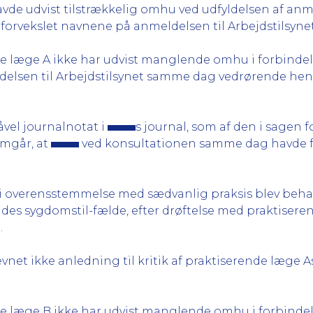
vde udvist tilstrækkelig omhu ved udfyldelsen af anmel
forvekslet navnene på anmeldelsen til Arbejdstilsynet
de læge A ikke har udvist manglende omhu i forbinde
delsen til Arbejdstilsynet samme dag vedrørende he
åvel journalnotat i
s journal, som af den i sagen
emgår, at
ved konsultationen samme dag havde fåe
i overensstemmelse med sædvanlig praksis blev beha
ndes sygdomstil-fælde, efter drøftelse med praktiser
.
et ikke anledning til kritik af praktiserende læge 
de læge B ikke har udvist manglende omhu i forbinde