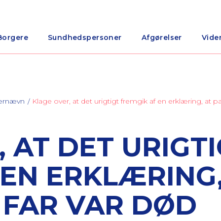
Borgere
Sundhedspersoner
Afgørelser
Vide
nærnævn
Klage over, at det urigtigt fremgik af en erklæring, at p
 AT DET URIGT
 EN ERKLÆRING,
 FAR VAR DØD