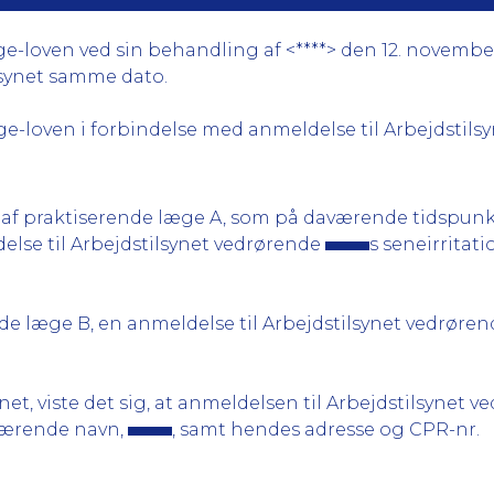
e-loven ved sin behandling af <****> den 12. november 
lsynet samme dato.
e-loven i forbindelse med anmeldelse til Arbejdstilsy
af praktiserende læge A, som på daværende tidspunkt
se til Arbejdstilsynet vedrørende
s seneirritat
de læge B, en anmeldelse til Arbejdstilsynet vedrøre
ynet, viste det sig, at anmeldelsen til Arbejdstilsynet
værende navn,
, samt hendes adresse og CPR-nr.