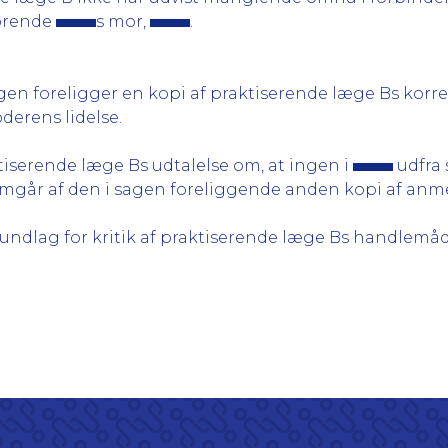
rørende
s mor,
.
gen foreligger en kopi af praktiserende læge Bs korre
derens lidelse.
tiserende læge Bs udtalelse om, at ingen i
udfra 
mgår af den i sagen foreliggende anden kopi af anm
rundlag for kritik af praktiserende læge Bs handlemå