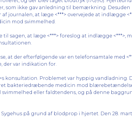
lleret, og der blev taget blodtryk (170/90). Hjerteund
ger, som ikke gav anledning til bemærkning. Desuden 
r af journalen, at læge <***> overvejede at indlægge <
dicin mod svimmelhed.
 til sagen, at læge <***> foreslog at indlægge <***>, 
sultationen.
e, at der efterfølgende var en telefonsamtale med <***>
der var indikation for.
***>s konsultation. Problemet var hyppig vandladning. 
eret bakteriedræbende medicin mod blærebetændelse. 
il svimmelhed eller faldtendens, og på denne baggru
> Sygehus på grund af blodprop i hjertet. Den 28. mart