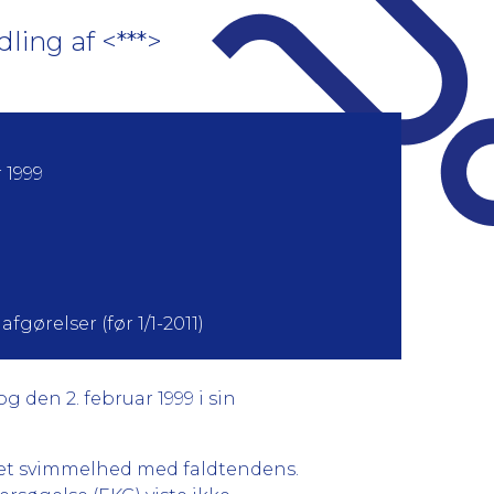
ling af <***>
 1999
fgørelser (før 1/1-2011)
g den 2. februar 1999 i sin
æret svimmelhed med faldtendens.