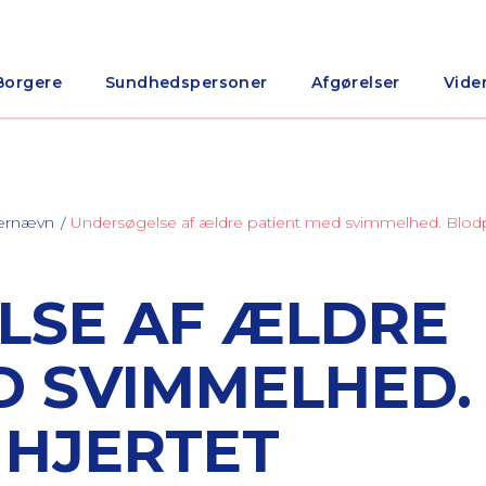
Borgere
Sundhedspersoner
Afgørelser
Vide
nærnævn
Undersøgelse af ældre patient med svimmelhed. Blodpr
LSE AF ÆLDRE
D SVIMMELHED.
 HJERTET