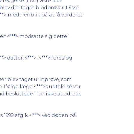
ersøgelse (EKG) viste ikke
blev der taget blodprøver. Disse
***> med henblik på at få vurderet
men<***> modsatte sig dette i
 datter, <***>. <***> foreslog
Der blev taget urinprøve, som
Ifølge læge <***>s udtalelse var
nd besluttede hun ikke at udrede
s 1999 afgik <***> ved døden på