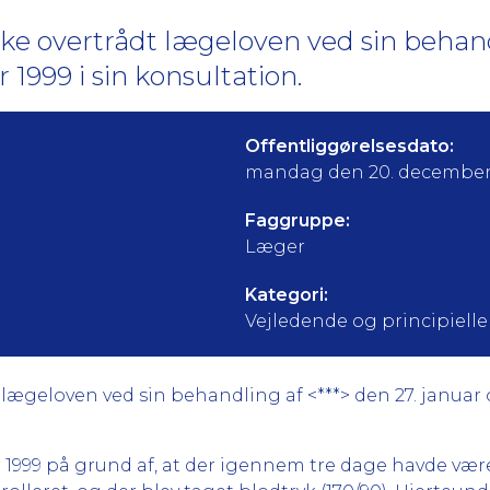
kke overtrådt lægeloven ved sin behand
 1999 i sin konsultation.
Offentliggørelsesdato:
mandag den 20. december
Faggruppe:
Læger
Kategori:
Vejledende og principielle a
lægeloven ved sin behandling af <***> den 27. januar o
ar 1999 på grund af, at der igennem tre dage havde v