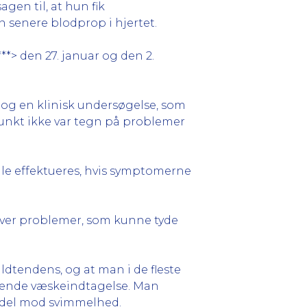
agen til, at hun fik
 senere blodprop i hjertet.
**> den 27. januar og den 2.
etog en klinisk undersøgelse, som
punkt ikke var tegn på problemer
lle effektueres, hvis symptomerne
 over problemer, som kunne tyde
dtendens, og at man i de fleste
nglende væskeindtagelse. Man
ddel mod svimmelhed.