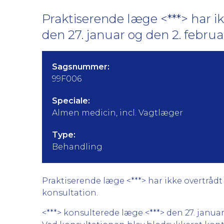
Praktiserende læge <***> har i
den 27. januar og den 2. februar
Sagsnummer:
99F006
Speciale:
Almen medicin, incl. Vagtlæger
Type:
Behandling
Praktiserende læge <***> har ikke overtrådt 
konsultation.
<***> konsulterede læge <***> den 27. janu