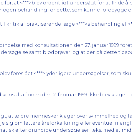
 for, at <***>blev ordentligt undersøgt for at finde års
 nogen behandling for dette, som kunne forebygge en
l kritik af praktiserende læge <***>s behandling af <*
rbindelse med konsultationen den 27. januar 1999 for
dersøgelse samt blodprøver, og at der på dette tids
lev foreslået <***> yderligere undersøgelser, som sku
d konsultationen den 2. februar 1999 ikke blev klaget
igt, at ældre mennesker klager over svimmelhed og fal
reje sig om lettere åreforkalkning eller eventuel ma
atisk efter grundige undersøgelser f.eks. med et mi