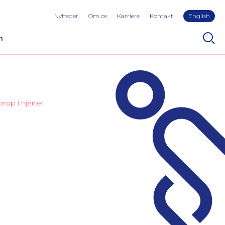
Nyheder
Om os
Karriere
Kontakt
English
n
op i hjertet