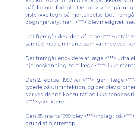
Ved konsultationen blev blodsukkeret kontro
påfaldende forhold. Der blev lyttet på lun
viste ikke tegn på hjertelidelse. Det fremgå
døgnhjerterytmen. <***> blev medgivet me
Det fremgår desuden af læge <***> udtalelse
samråd med sin mand, som var med ved kon
Det fremgår endvidere af læge <***> udtalels
hjerneskanning, som læge <***> ikke mente, 
Den 2. februar 1999 var <***> igen i læge <
tydede på urininfektion, og der blev ordin
der ved denne konsultation ikke tendens t
<***> yderligere.
Den 25. marts 1999 blev <***>indlagt på <***
grund af hjertestop.