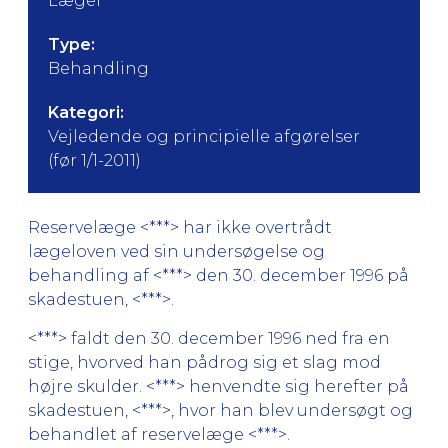
Læger
Type:
Behandling
Kategori:
Vejledende og principielle afgørelser
(før 1/1-2011)
Reservelæge <***> har ikke overtrådt
lægeloven ved sin undersøgelse og
behandling af <***> den 30. december 1996 på
skadestuen, <***>.
<***> faldt den 30. december 1996 ned fra en
stige, hvorved han pådrog sig et slag mod
højre skulder. <***> henvendte sig herefter på
skadestuen, <***>, hvor han blev undersøgt og
behandlet af reservelæge <***>.