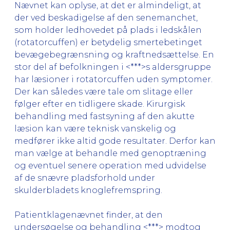
Nævnet kan oplyse, at det er almindeligt, at
der ved beskadigelse af den senemanchet,
som holder ledhovedet på plads i ledskålen
(rotatorcuffen) er betydelig smertebetinget
bevægebegrænsning og kraftnedsættelse. En
stor del af befolkningen i <***>s aldersgruppe
har læsioner i rotatorcuffen uden symptomer.
Der kan således være tale om slitage eller
følger efter en tidligere skade. Kirurgisk
behandling med fastsyning af den akutte
læsion kan være teknisk vanskelig og
medfører ikke altid gode resultater. Derfor kan
man vælge at behandle med genoptræning
og eventuel senere operation med udvidelse
af de snævre pladsforhold under
skulderbladets knoglefremspring.
Patientklagenævnet finder, at den
undersøgelse og behandling <***> modtog