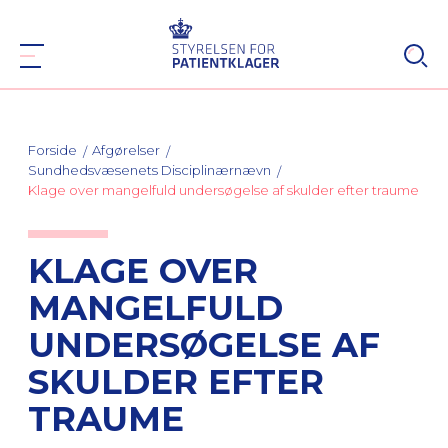
Forside
Afgørelser
Sundhedsvæsenets Disciplinærnævn
Klage over mangelfuld undersøgelse af skulder efter traume
KLAGE OVER
MANGELFULD
UNDERSØGELSE AF
SKULDER EFTER
TRAUME