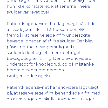
undersøgte hans skulder tilstrækkeligt, idet
hun ikke konstaterede, at senerne i højre
skulder var revet over.
Patientklagenævnet har lagt vægt på, at det
af skadejournalen af 30. december 1996
fremgår, at reservelæge <***> undersøgte
bevægeligheden af <***>s skulder. Der blev
påvist normal bevægemulighed i
skulderleddet og let smertebetinget
bevægebegrænsning. Der blev endvidere
undersøgt for knoglebrud, og på mistanke
herom blev der ordineret en
røntgenundersøgelse.
Patientklagenævnet har endvidere lagt vægt
på, at reservelæge <***> behandlede <***> med
en armslynge, der skulle anvendes i to uger.