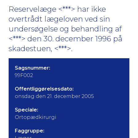
Reservelæge <***> har ikke
overtrådt lægeloven ved sin
undersøgelse og behandling af
<***> den 30. december 1996 på
skadestuen, <***>.
Sagsnummer:
99F002
Offentliggørelsesdato:
onsdag den 21. december 2005
Speciale:
Ortopædkirurgi
Faggruppe: