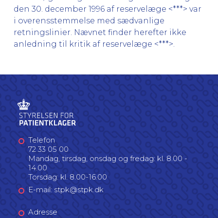
den 30. december 1996 af reservelæge <***> var
i overensstemmelse med sædvanlige
retningslinier. Nævnet finder herefter ikke
anledning til kritik af reservelæge <***>.
Telefon
72 33 05 00
Mandag, tirsdag, onsdag og fredag: kl. 8.00 -
14.00
Torsdag: kl. 8.00-16.00
E-mail: stpk@stpk.dk
Adresse