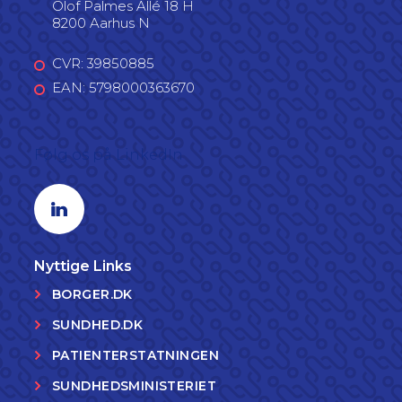
Olof Palmes Allé 18 H
8200 Aarhus N
CVR: 39850885
EAN: 5798000363670
Følg os på LinkedIn
Linkedin profil
Nyttige Links
BORGER.DK
SUNDHED.DK
PATIENTERSTATNINGEN
SUNDHEDSMINISTERIET