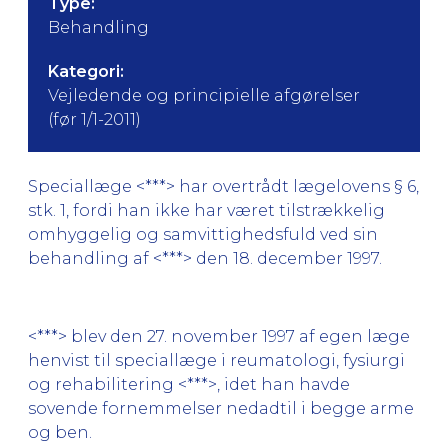
Type:
Behandling
Kategori:
Vejledende og principielle afgørelser
(før 1/1-2011)
Speciallæge <***> har overtrådt lægelovens § 6,
stk. 1, fordi han ikke har været tilstrækkelig
omhyggelig og samvittighedsfuld ved sin
behandling af <***> den 18. december 1997.
<***> blev den 27. november 1997 af egen læge
henvist til speciallæge i reumatologi, fysiurgi
og rehabilitering <***>, idet han havde
sovende fornemmelser nedadtil i begge arme
og ben.