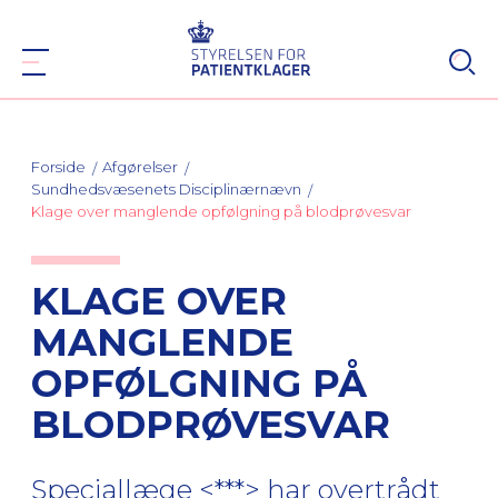
Forside
Afgørelser
Sundhedsvæsenets Disciplinærnævn
Klage over manglende opfølgning på blodprøvesvar
KLAGE OVER
MANGLENDE
OPFØLGNING PÅ
BLODPRØVESVAR
Speciallæge <***> har overtrådt