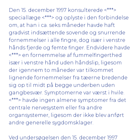
Den 15. december 1997 konsulterede <***>
speciallæge <***> og oplyste i den forbindelse
om, at han i ca. seks måneder havde haft
gradvist indsættende sovende og snurrende
fornemmelser i alle fingre, dog især i venstre
hånds fjerde og femte finger. Endvidere havde
<***> en fornemmelse af fummelfingerthed
især i venstre hånd uden håndslip, ligesom
der igennem to måneder var tilkommet
lignende fornemmelser fra tæerne bredende
sig op til midt på begge underben uden
gangbesvær. Symptomerne var værst i hvile.
<***> havde ingen almene symptomer fra det
centrale nervesystem eller fra andre
organsystemer, ligesom der ikke blev anført
andre generelle sygdomsklager.
Ved undersøgelsen den 15. december 1997