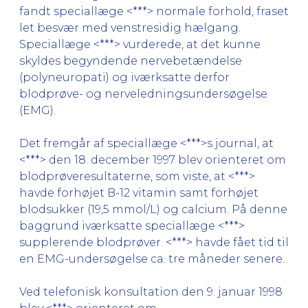
fandt speciallæge <***> normale forhold, fraset
let besvær med venstresidig hælgang.
Speciallæge <***> vurderede, at det kunne
skyldes begyndende nervebetændelse
(polyneuropati) og iværksatte derfor
blodprøve- og nerveledningsundersøgelse
(EMG).
Det fremgår af speciallæge <***>s journal, at
<***> den 18. december 1997 blev orienteret om
blodprøveresultaterne, som viste, at <***>
havde forhøjet B-12 vitamin samt forhøjet
blodsukker (19,5 mmol/L) og calcium. På denne
baggrund iværksatte speciallæge <***>
supplerende blodprøver. <***> havde fået tid til
en EMG-undersøgelse ca. tre måneder senere.
Ved telefonisk konsultation den 9. januar 1998