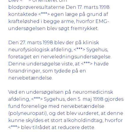
blev <***> orienteret om
blodprøveresultaterne Den 17. marts 1998
kontaktede <***> egen læge på grund af
krafteløshed i begge arme, hvorfor EMG-
undersøgelsen blev søgt fremrykket.
Den 27. marts 1998 blev der på klinisk
neurofysiologisk afdeling, <***> Sygehus,
foretaget en nerveledningsundersøgelse.
Denne undersøgelse viste, at <***> havde
forandringer, som tydede på en
nervebetændelse.
Ved en undersøgelsen på neuromedicinsk
afdeling, <***> Sygehus, den 5. maj 1998 gjordes
fund forenelige med nervebetændelse
(polyneuropati), og det blev vurderet, at denne
kunne skyldes et stort alkoholdindtag, hvorfor
<***> blev tilrådet at reducere dette.