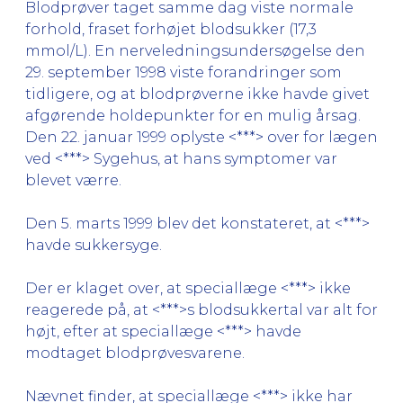
Blodprøver taget samme dag viste normale
forhold, fraset forhøjet blodsukker (17,3
mmol/L). En nerveledningsundersøgelse den
29. september 1998 viste forandringer som
tidligere, og at blodprøverne ikke havde givet
afgørende holdepunkter for en mulig årsag.
Den 22. januar 1999 oplyste <***> over for lægen
ved <***> Sygehus, at hans symptomer var
blevet værre.
Den 5. marts 1999 blev det konstateret, at <***>
havde sukkersyge.
Der er klaget over, at speciallæge <***> ikke
reagerede på, at <***>s blodsukkertal var alt for
højt, efter at speciallæge <***> havde
modtaget blodprøvesvarene.
Nævnet finder, at speciallæge <***> ikke har