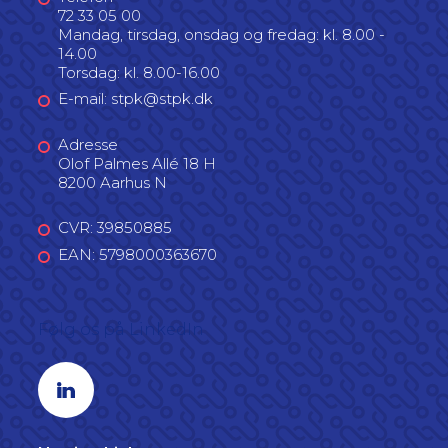
72 33 05 00
Mandag, tirsdag, onsdag og fredag: kl. 8.00 -
14.00
Torsdag: kl. 8.00-16.00
E-mail: stpk@stpk.dk
Adresse
Olof Palmes Allé 18 H
8200 Aarhus N
CVR: 39850885
EAN: 5798000363670
Følg os på LinkedIn
Linkedin profil