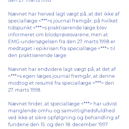
den 27. marts 1998.
Nævnet har herved lagt vægt på, at det ikke af
speciallæge <***>s journal fremgår, på hvilket
tidspunkt <***>s praktiserende læge blev
informeret om blodprøvesvarene, men at
EMG-undersøgelsen fra den 27. marts 1998 er
medtaget i epikrisen fra speciallæge <***> til
den praktiserende læge.
Nævnet har endvidere lagt vægt på, at det af
<***>s egen læges journal fremgår, at denne
modtog et resumé fra speciallæge <***> den
27. marts 1998.
Nævnet finder, at speciallæge <***> har udvist
manglende omhu og samvittighedsfuldhed
ved ikke at sikre opfølgning og behandling af
fundene den 15. og den 18. december 1997.