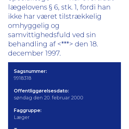
lægelovens § 6, stk. 1, fordi han
ikke har været tilstrækkelig
omhyggelig og
samvittighedsfuld ved sin
behandling af <***> den 18.
december 1997.
Sagsnummer:
9918318
Offentliggørelsesdato:
søndag den 20. februar 2000
Faggruppe:
Læger