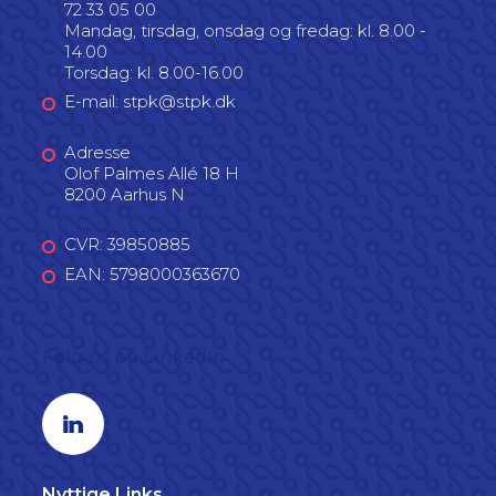
72 33 05 00
Mandag, tirsdag, onsdag og fredag: kl. 8.00 -
14.00
Torsdag: kl. 8.00-16.00
E-mail: stpk@stpk.dk
Adresse
Olof Palmes Allé 18 H
8200 Aarhus N
CVR: 39850885
EAN: 5798000363670
Følg os på LinkedIn
Linkedin profil
Nyttige Links