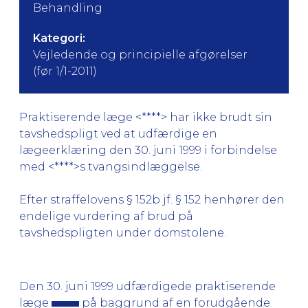
Behandling
Kategori:
Vejledende og principielle afgørelser
(før 1/1-2011)
Praktiserende læge <****> har ikke brudt sin
tavshedspligt ved at udfærdige en
lægeerklæring den 30. juni 1999 i forbindelse
med <****>s tvangsindlæggelse.
Efter straffelovens § 152b jf. § 152 henhører den
endelige vurdering af brud på
tavshedspligten under domstolene.
Den 30. juni 1999 udfærdigede praktiserende
læge
på baggrund af en forudgående