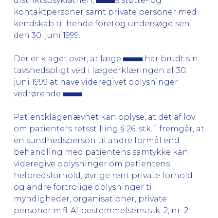
distriktspsykiatrien,
s støtte- og
kontaktpersoner samt private personer med
kendskab til hende foretog undersøgelsen
den 30. juni 1999.
Der er klaget over, at læge
har brudt sin
tavshedspligt ved i lægeerklæringen af 30.
juni 1999 at have videregivet oplysninger
vedrørende
.
Patientklagenævnet kan oplyse, at det af lov
om patienters retsstilling § 26, stk. 1 fremgår, at
en sundhedsperson til andre formål end
behandling med patientens samtykke kan
videregive oplysninger om patientens
helbredsforhold, øvrige rent private forhold
og andre fortrolige oplysninger til
myndigheder, organisationer, private
personer m.fl. Af bestemmelsens stk. 2, nr. 2