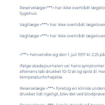
Reservelæge<***> har ikke overtrådt lægelov
Sygehus.
Vagtlæge <***> har ikke overtrådt lægeloven
Vagtlæge <***> har ikke overtrådt lægeloven
<***> henvendte sig den 1. juli 1997 kl. 2.2
Ifølge skadejournalen var hans symptomer ti
aftenens løb drukket 10-12 øl og spist ål. H
temperaturforhøjelse.
Reservelæge <***> foretog en klinisk unders
drukket lidt rigeligt, blev det ved blodpr