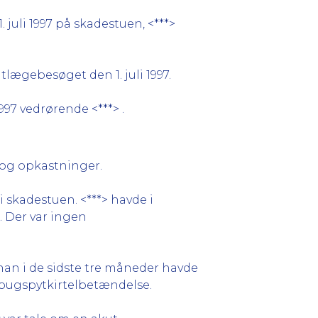
juli 1997 på skadestuen, <***>
lægebesøget den 1. juli 1997.
997 vedrørende <***> .
r og opkastninger.
 skadestuen. <***> havde i
. Der var ingen
 han i de sidste tre måneder havde
t bugspytkirtelbetændelse.