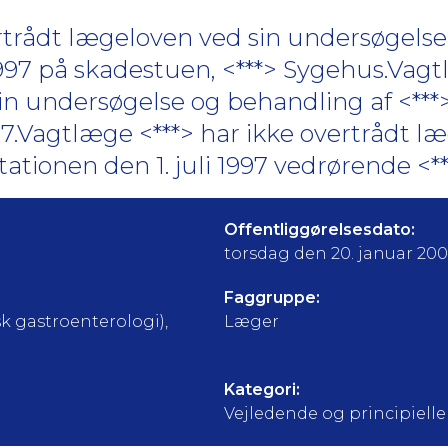
rtrådt lægeloven ved sin undersøgelse
 1997 på skadestuen, <***> Sygehus.Vagt
in undersøgelse og behandling af <***
97.Vagtlæge <***> har ikke overtrådt læ
tionen den 1. juli 1997 vedrørende <***
Offentliggørelsesdato:
torsdag den 20. januar 20
Faggruppe:
k gastroenterologi),
Læger
Kategori:
Vejledende og principielle a