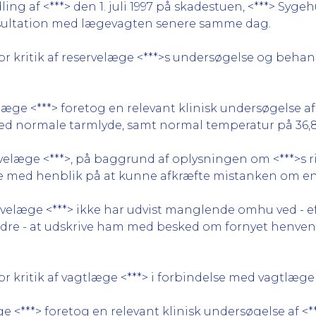
g af <***> den 1. juli 1997 på skadestuen, <***> Sygehus
sultation med lægevagten senere samme dag.
kritik af reservelæge <***>s undersøgelse og behandlin
æge <***> foretog en relevant klinisk undersøgelse af
ed normale tarmlyde, samt normal temperatur på 36,8
rvelæge <***>, på baggrund af oplysningen om <***>s 
ve med henblik på at kunne afkræfte mistanken om e
rvelæge <***> ikke har udvist manglende omhu ved - ef
edre - at udskrive ham med besked om fornyet henvend
 kritik af vagtlæge <***> i forbindelse med vagtlægebes
e <***> foretog en relevant klinisk undersøgelse af <