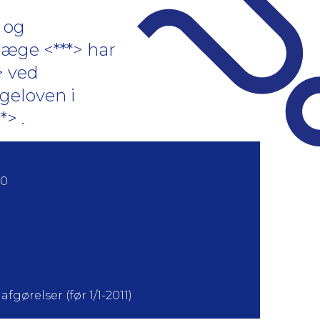
 og
læge <***> har
> ved
geloven i
> .
00
fgørelser (før 1/1-2011)