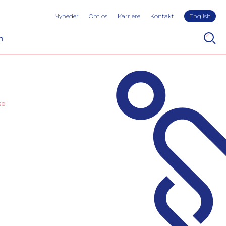
Nyheder
Om os
Karriere
Kontakt
English
n
se