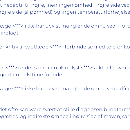
nedadtil til højre, men ingen ømhed i højre side ved t
i højre side (slipømhed) og ingen temperaturforhøjelse
tlæge <***> ikke har udvist manglende omhu ved, i f
 indlagt.
r kritik af vagtlæge <***> i forbindelse med telefon
e <***> under samtalen fik oplyst <***>s aktuelle sym
 godt en halv time forinden.
læge <***> ikke har udvist manglende omhu ved udfra 
 det ofte kan være svært at stille diagnosen blindtar
lipømhed og indirekte ømhed i højre side af maven, s