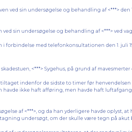
en ved sin undersøgelse og behandling af <***> den 1. 
 ved sin undersøgelse og behandling af <***> ved vagt
 i forbindelse med telefonkonsultationen den 1. juli 1
5 på skadestuen, <***> Sygehus, på grund af mavesmerte
ltaget indenfor de sidste to timer før henvendelsen i
an havde ikke haft afføring, men havde haft luftafgang
øgelse af <***>, og da han yderligere havde oplyst, at
øvetagning undersøgt, om der skulle være tegn på aku