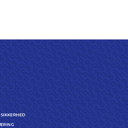
TSIKKERHED
ÆRING