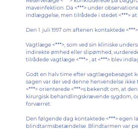
Reservelæge <***> konkluderede på baggrund
maveinfektion. Da <***> under observatione
indlæggelse, men tilrådede i stedet <***> a
Den 1. juli 1997 om aftenen kontaktede <***>
Vagtlæge <***>, som ved sin kliniske under
indirekte ømhed eller slipømhed, vurderede
tilrådede vagtlæge <***> , at <***> blev indl
Godt en halv time efter vagtlægebesøget kon
sagen var der ved denne henvendelse ikke 
<***> orienterede <***>s bekendt om, at de
kirurgisk behandlingskrævende sygdom, og v
forværret.
Den følgende dag kontaktede <***> egen læg
blindtarmsbetændelse. Blindtarmen var per