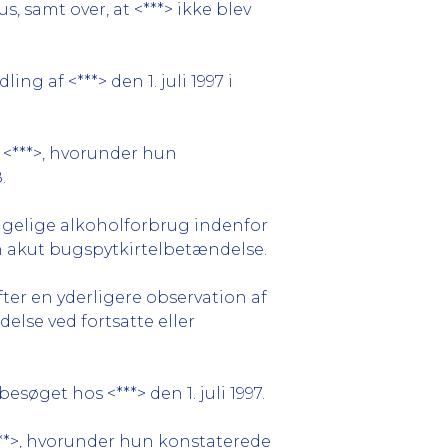
, samt over, at <***> ikke blev
g af <***> den 1. juli 1997 i
 <***>, hvorunder hun
.
rigelige alkoholforbrug indenfor
n akut bugspytkirtelbetændelse.
ter en yderligere observation af
else ved fortsatte eller
øget hos <***> den 1. juli 1997.
***>, hvorunder hun konstaterede