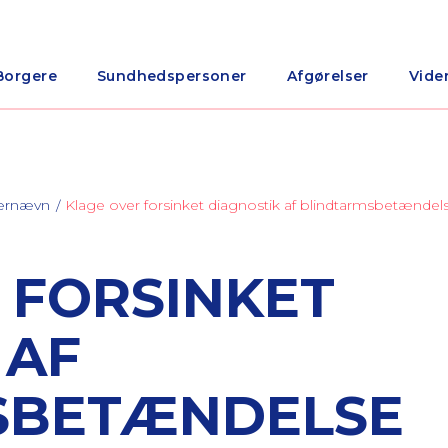
Borgere
Sundhedspersoner
Afgørelser
Vide
nærnævn
Klage over forsinket diagnostik af blindtarmsbetændel
 FORSINKET
 AF
SBETÆNDELSE