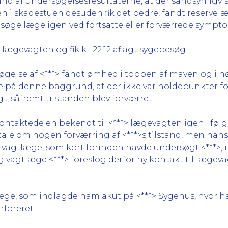
 af undersøgelsesresultaterne, at der sandsynligvis
n i skadestuen desuden fik det bedre, fandt reservelæ
t søge læge igen ved fortsatte eller forværrede sympt
 lægevagten og fik kl. 22.12 aflagt sygebesøg.
søgelse af <***> fandt ømhed i toppen af maven og i h
 på denne baggrund, at der ikke var holdepunkter for
agt, såfremt tilstanden blev forværret.
taktede en bekendt til <***> lægevagten igen. Ifølge
tale om nogen forværring af <***>s tilstand, men han
n vagtlæge, som kort forinden havde undersøgt <***>,
agtlæge <***> foreslog derfor ny kontakt til lægevagt
e, som indlagde ham akut på <***> Sygehus, hvor han 
foreret.