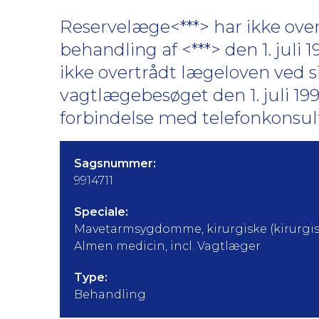
Reservelæge<***> har ikke ove
behandling af <***> den 1. juli
ikke overtrådt lægeloven ved s
vagtlægebesøget den 1. juli 19
forbindelse med telefonkonsulta
Sagsnummer:
9914711
Speciale:
Mavetarmsygdomme, kirurgiske (kirurgis
Almen medicin, incl. Vagtlæger
Type:
Behandling