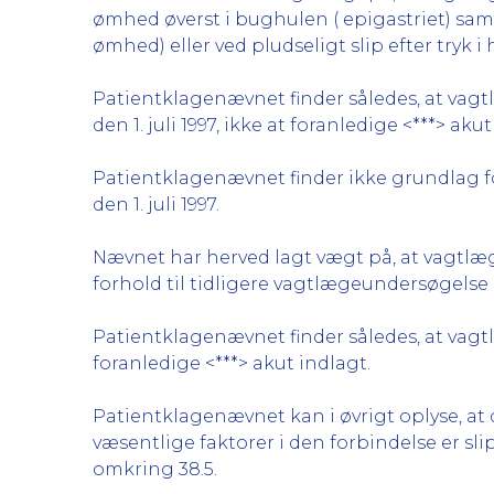
ømhed øverst i bughulen ( epigastriet) samt 
ømhed) eller ved pludseligt slip efter tryk 
Patientklagenævnet finder således, at vag
den 1. juli 1997, ikke at foranledige <***> akut
Patientklagenævnet finder ikke grundlag fo
den 1. juli 1997.
Nævnet har herved lagt vægt på, at vagtlæg
forhold til tidligere vagtlægeundersøgelse
Patientklagenævnet finder således, at vagt
foranledige <***> akut indlagt.
Patientklagenævnet kan i øvrigt oplyse, at
væsentlige faktorer i den forbindelse er s
omkring 38.5.