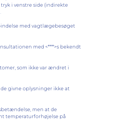
ryk i venstre side (indirekte
.
orbindelse med vagtlægebesøget
konsultationen med <***>s bekendt
ptomer, som ikke var ændret i
de givne oplysninger ikke at
msbetændelse, men at de
amt temperaturforhøjelse på