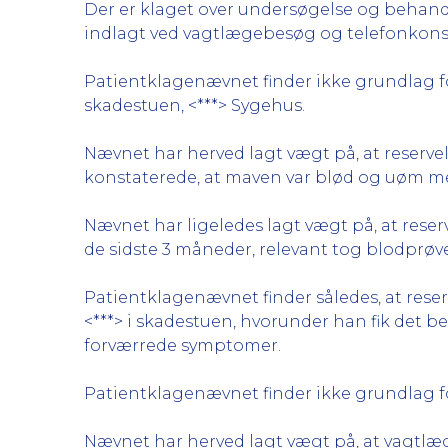
Der er klaget over undersøgelse og behandlin
indlagt ved vagtlægebesøg og telefonkon
Patientklagenævnet finder ikke grundlag for 
skadestuen, <***> Sygehus.
Nævnet har herved lagt vægt på, at reservel
konstaterede, at maven var blød og uøm m
Nævnet har ligeledes lagt vægt på, at rese
de sidste 3 måneder, relevant tog blodprø
Patientklagenævnet finder således, at rese
<***> i skadestuen, hvorunder han fik det b
forværrede symptomer.
Patientklagenævnet finder ikke grundlag for
Nævnet har herved lagt vægt på, at vagtlæg