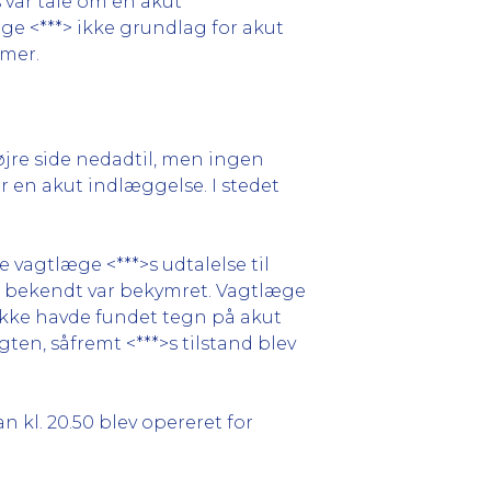
 var tale om en akut
ge <***> ikke grundlag for akut
omer.
øjre side nedadtil, men ingen
 en akut indlæggelse. I stedet
 vagtlæge <***>s udtalelse til
s bekendt var bekymret. Vagtlæge
 ikke havde fundet tegn på akut
en, såfremt <***>s tilstand blev
kl. 20.50 blev opereret for