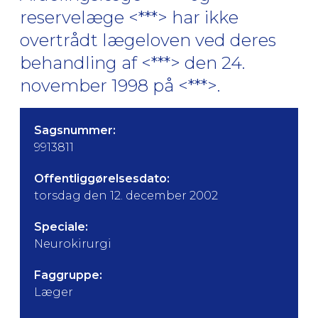
reservelæge <***> har ikke
overtrådt lægeloven ved deres
behandling af <***> den 24.
november 1998 på <***>.
Sagsnummer:
9913811
Offentliggørelsesdato:
torsdag den 12. december 2002
Speciale:
Neurokirurgi
Faggruppe:
Læger