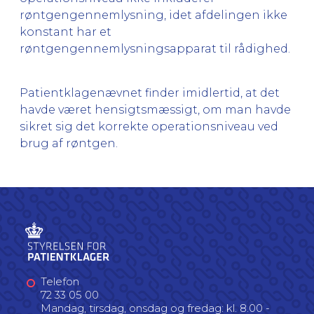
røntgengennemlysning, idet afdelingen ikke
konstant har et
røntgengennemlysningsapparat til rådighed.
Patientklagenævnet finder imidlertid, at det
havde været hensigtsmæssigt, om man havde
sikret sig det korrekte operationsniveau ved
brug af røntgen.
Telefon
72 33 05 00
Mandag, tirsdag, onsdag og fredag: kl. 8.00 -