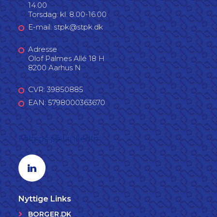
14.00
Torsdag: kl. 8.00-16.00
E-mail: stpk@stpk.dk
Adresse
Olof Palmes Allé 18 H
8200 Aarhus N
CVR: 39850885
EAN: 5798000363670
Følg os på LinkedIn
Linkedin profil
Nyttige Links
BORGER.DK