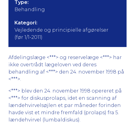
Type:
Behandling
Kategori:
Vejledende og principielle afgørelser
(før 1/1-2011)
Afdelingslæge <***> og reservelæge <***> har
ikke overtrådt lægeloven ved deres
behandling af <***> den 24. november 1998 på
<***>.
<***> blev den 24. november 1998 opereret på
<***> for diskusprolaps, idet en scanning af
lændehvirvelsøjlen et par måneder forinden
havde vist et mindre fremfald (prolaps) fra 5.
lændehvirvel (lumbaldiskus).