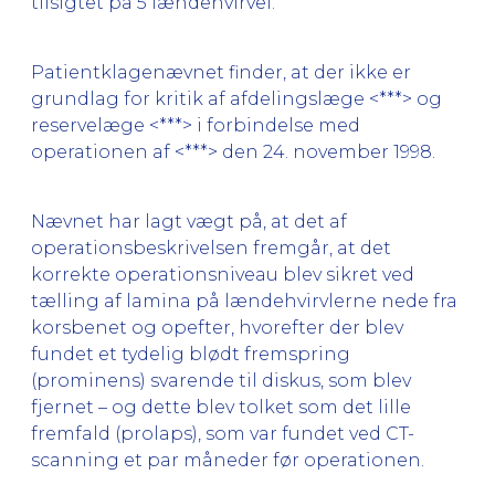
tilsigtet på 5 lændehvirvel.
Patientklagenævnet finder, at der ikke er
grundlag for kritik af afdelingslæge <***> og
reservelæge <***> i forbindelse med
operationen af <***> den 24. november 1998.
Nævnet har lagt vægt på, at det af
operationsbeskrivelsen fremgår, at det
korrekte operationsniveau blev sikret ved
tælling af lamina på lændehvirvlerne nede fra
korsbenet og opefter, hvorefter der blev
fundet et tydelig blødt fremspring
(prominens) svarende til diskus, som blev
fjernet – og dette blev tolket som det lille
fremfald (prolaps), som var fundet ved CT-
scanning et par måneder før operationen.