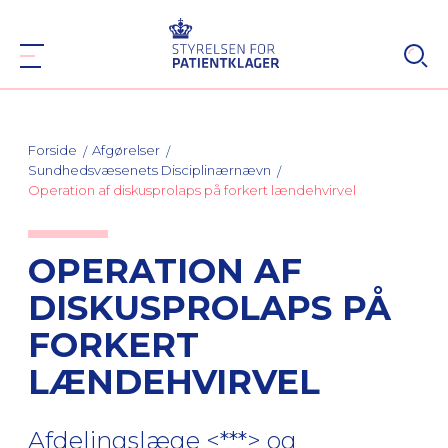
Forside
Afgørelser
Sundhedsvæsenets Disciplinærnævn
Operation af diskusprolaps på forkert lændehvirvel
OPERATION AF
DISKUSPROLAPS PÅ
FORKERT
LÆNDEHVIRVEL
Afdelingslæge <***> og