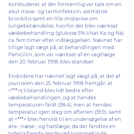
konkluderet, at der formentlig var tale om en
akut mave- og tarminfektion, astmatisk
bronkitis samt en lille mistanke om
lungebetændelse, hvorfor der blev iværksat
væskebehandling (glukose 5% tilsat Ka og Na)
ca. fem timer efter indlæggelsen. Nævnet har
tillige lagt vægt på, at behandlingen med
Penicillin, som var iværksat af en vagtlæge
den 20. februar 1998, blev standset.
Endvidere har nævnet lagt vægt på, at det af
journalen den 25. februar 1998 fremgår, at
<***>s tilstand blev lidt bedre efter
væskebehandlingen, og at hendes
temperaturen faldt (38,4), men at hendes
temperatur igen steg om aftenen (39,9), samt
at <***> blev henvist til en undersøgelse af en
øre-, næse-, og halslæge, da der fandtes en
tydelig frembulende rød trommehinde.