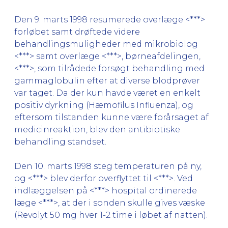
Den 9. marts 1998 resumerede overlæge <***>
forløbet samt drøftede videre
behandlingsmuligheder med mikrobiolog
<***> samt overlæge <***>, børneafdelingen,
<***>, som tilrådede forsøgt behandling med
gammaglobulin efter at diverse blodprøver
var taget. Da der kun havde været en enkelt
positiv dyrkning (Hæmofilus Influenza), og
eftersom tilstanden kunne være forårsaget af
medicinreaktion, blev den antibiotiske
behandling standset.
Den 10. marts 1998 steg temperaturen på ny,
og <***> blev derfor overflyttet til <***>. Ved
indlæggelsen på <***> hospital ordinerede
læge <***>, at der i sonden skulle gives væske
(Revolyt 50 mg hver 1-2 time i løbet af natten).