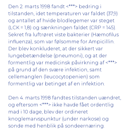
Den 2. marts 1998 fandt <***> bedring i
tilstanden, idet temperaturen var faldet (37,9)
og antallet af hvide blodlegemer var steget
(LCK = 1,8) og sænkningen faldet (CRP = 145).
Sekret fra luftrøret viste bakterier (Hæmofilus
influenza), som var følsomme for Ampicillin.
Der blev konkluderet, at der sikkert var
lungebetændelse (pneumoni), og at der
formentlig var medicinsk påvirkning af <***>
på grund af den svære infektion, samt
cellemanglen (leucocytopenien) som
formentlig var betinget af en infektion.
Den 4. marts 1998 fandtes tilstanden uændret,
og eftersom <***> ikke havde fået ordentlig
mad i 10 dage, blev der ordineret
knoglemarvspunktur (under narkose) og
sonde med henblik på sondeernæring.