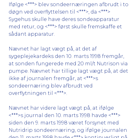
Ifølge <***> blev sondeernæringen afbrudt i to
døgn ved overflyttelsen til <***>, da <***>
Sygehus skulle have deres sondeapparatur
med retur, og <***> først skulle fremskaffe et
sådant apparatur.
Nævnet har lagt vægt på, at det af
sygeplejekardeks den 10. marts 1998 fremgår,
at sonden fungerede med 20 ml/t Nutrison via
pumpe. Nævnet har tillige lagt vægt på, at det
ikke af journalen fremgår, at <***>s
sondeernæring blev afbrudt ved
overflytningen til <***>.
Nævnet har videre lagt vægt på, at ifølge
<***>s journal den 10. marts 1998 havde <***>
siden den 9. marts 1998 været forsynet med
Nutridrip sondeernæring, og ifølge journalen
den 11. marts 1998 havde <***> kontinuerligt på