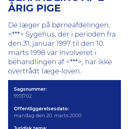
ÅRIG PIGE
De læger på børneafdelingen,
<***> Sygehus, der i perioden fra
den 31. januar 1997 til den 10.
marts 1998 var involveret i
behandlingen af <***>, har ikke
overtrådt læge-loven.
Sagsnummer:
9913702
Offentliggørelsesdato:
mandag den 20. marts 2000
Juridisk tema: