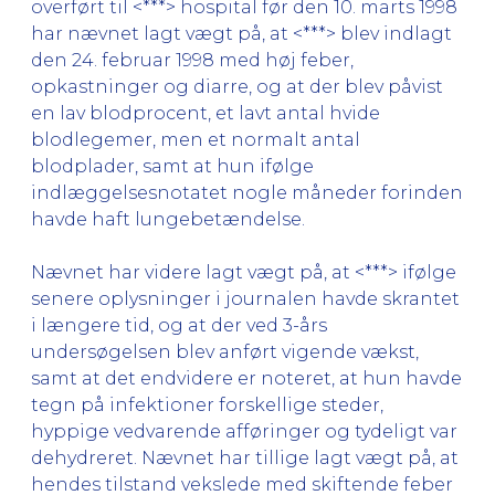
overført til <***> hospital før den 10. marts 1998
har nævnet lagt vægt på, at <***> blev indlagt
den 24. februar 1998 med høj feber,
opkastninger og diarre, og at der blev påvist
en lav blodprocent, et lavt antal hvide
blodlegemer, men et normalt antal
blodplader, samt at hun ifølge
indlæggelsesnotatet nogle måneder forinden
havde haft lungebetændelse.
Nævnet har videre lagt vægt på, at <***> ifølge
senere oplysninger i journalen havde skrantet
i længere tid, og at der ved 3-års
undersøgelsen blev anført vigende vækst,
samt at det endvidere er noteret, at hun havde
tegn på infektioner forskellige steder,
hyppige vedvarende afføringer og tydeligt var
dehydreret. Nævnet har tillige lagt vægt på, at
hendes tilstand vekslede med skiftende feber