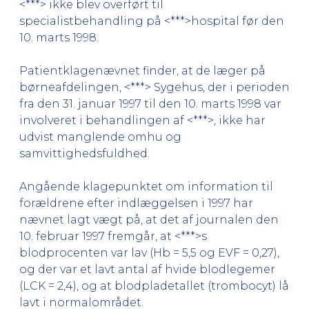
<***> ikke blev overført til
specialistbehandling på <***>hospital før den
10. marts 1998.
Patientklagenævnet finder, at de læger på
børneafdelingen, <***> Sygehus, der i perioden
fra den 31. januar 1997 til den 10. marts 1998 var
involveret i behandlingen af <***>, ikke har
udvist manglende omhu og
samvittighedsfuldhed.
Angående klagepunktet om information til
forældrene efter indlæggelsen i 1997 har
nævnet lagt vægt på, at det af journalen den
10. februar 1997 fremgår, at <***>s
blodprocenten var lav (Hb = 5,5 og EVF = 0,27),
og der var et lavt antal af hvide blodlegemer
(LCK = 2,4), og at blodpladetallet (trombocyt) lå
lavt i normalområdet.