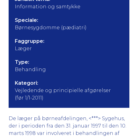
Information og samtykke
Speciale:
Børnesygdomme (pædiatri)
Faggruppe:
Læger
Type:
Behandling
Kategori:
Vejledende og principielle afgørelser
(før 1/1-2011)
De læger på børneafdelingen, <***> Sygehus,
der i perioden fra den 31. januar 1997 til den 10.
marts 1998 var involveret i behandlingen af