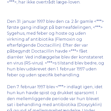
<***>, har ikke overtrådt læge-loven.
Den 31. januar 1997 blev den ca. 2 år gamle <***>
første gang indlagt på børneafdelingen, <***>
Sygehus, med feber og hoste og uden
virkning af antibiotika (Flemoxin og
efterfølgende Doctacillin). Efter der var
påbegyndt Doctacillin havde <***> fået
diarréer. Ved indlæggelse blev der konstateret
en virus (RS-virus). <***>s tilstand blev bedre, og
hun blev udskrevet den 1. februar 1997 uden
feber og uden specifik behandling.
Den 7. februar 1997 blev <***> indlagt igen, idet
hun kun havde spist og drukket sparsomt. I
den mellemliggende periode var hun blevet
sat i behandling med antibiotika (Doxycyklin)
på grund af mellemørebetændelse. Under