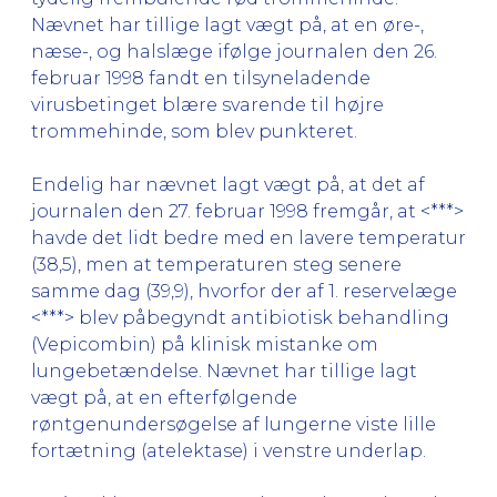
Nævnet har tillige lagt vægt på, at en øre-,
næse-, og halslæge ifølge journalen den 26.
februar 1998 fandt en tilsyneladende
virusbetinget blære svarende til højre
trommehinde, som blev punkteret.
Endelig har nævnet lagt vægt på, at det af
journalen den 27. februar 1998 fremgår, at <***>
havde det lidt bedre med en lavere temperatur
(38,5), men at temperaturen steg senere
samme dag (39,9), hvorfor der af 1. reservelæge
<***> blev påbegyndt antibiotisk behandling
(Vepicombin) på klinisk mistanke om
lungebetændelse. Nævnet har tillige lagt
vægt på, at en efterfølgende
røntgenundersøgelse af lungerne viste lille
fortætning (atelektase) i venstre underlap.