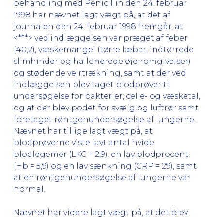
behandling med Penicillin den 24. februar
1998 har nævnet lagt vægt på, at det af
journalen den 24. februar 1998 fremgår, at
<***> ved indlæggelsen var præget af feber
(40,2), væskemangel (tørre læber, indtørrede
slimhinder og hallonerede øjenomgivelser)
og stødende vejrtrækning, samt at der ved
indlæggelsen blev taget blodprøver til
undersøgelse for bakterier, celle- og væsketal,
og at der blev podet for svælg og luftrør samt
foretaget røntgenundersøgelse af lungerne.
Nævnet har tillige lagt vægt på, at
blodprøverne viste lavt antal hvide
blodlegemer (LKC = 2,9), en lav blodprocent
(Hb = 5,9) og en lav sænkning (CRP = 29), samt
at en røntgenundersøgelse af lungerne var
normal.
Nævnet har videre lagt vægt på, at det blev