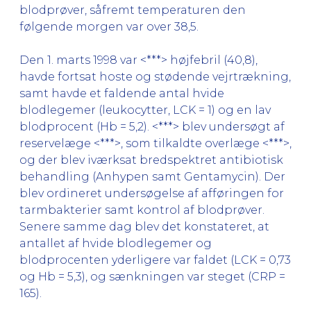
blodprøver, såfremt temperaturen den
følgende morgen var over 38,5.
Den 1. marts 1998 var <***> højfebril (40,8),
havde fortsat hoste og stødende vejrtrækning,
samt havde et faldende antal hvide
blodlegemer (leukocytter, LCK = 1) og en lav
blodprocent (Hb = 5,2). <***> blev undersøgt af
reservelæge <***>, som tilkaldte overlæge <***>,
og der blev iværksat bredspektret antibiotisk
behandling (Anhypen samt Gentamycin). Der
blev ordineret undersøgelse af afføringen for
tarmbakterier samt kontrol af blodprøver.
Senere samme dag blev det konstateret, at
antallet af hvide blodlegemer og
blodprocenten yderligere var faldet (LCK = 0,73
og Hb = 5,3), og sænkningen var steget (CRP =
165).