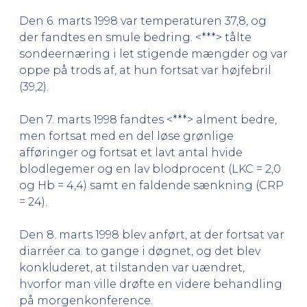
Den 6. marts 1998 var temperaturen 37,8, og
der fandtes en smule bedring. <***> tålte
sondeernæring i let stigende mængder og var
oppe på trods af, at hun fortsat var højfebril
(39,2).
Den 7. marts 1998 fandtes <***> alment bedre,
men fortsat med en del løse grønlige
afføringer og fortsat et lavt antal hvide
blodlegemer og en lav blodprocent (LKC = 2,0
og Hb = 4,4) samt en faldende sænkning (CRP
= 24).
Den 8. marts 1998 blev anført, at der fortsat var
diarréer ca. to gange i døgnet, og det blev
konkluderet, at tilstanden var uændret,
hvorfor man ville drøfte en videre behandling
på morgenkonference.