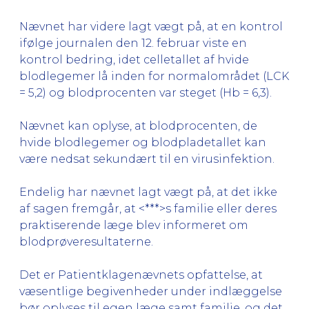
Nævnet har videre lagt vægt på, at en kontrol
ifølge journalen den 12. februar viste en
kontrol bedring, idet celletallet af hvide
blodlegemer lå inden for normalområdet (LCK
= 5,2) og blodprocenten var steget (Hb = 6,3).
Nævnet kan oplyse, at blodprocenten, de
hvide blodlegemer og blodpladetallet kan
være nedsat sekundært til en virusinfektion.
Endelig har nævnet lagt vægt på, at det ikke
af sagen fremgår, at <***>s familie eller deres
praktiserende læge blev informeret om
blodprøveresultaterne.
Det er Patientklagenævnets opfattelse, at
væsentlige begivenheder under indlæggelse
bør oplyses til egen læge samt familie, og det