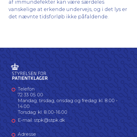
af immundefekter kan være særdeles
vanskelige at erkende undervejs, og i det lys er
det nævnte tidsforløb ikke påfaldende.
Telefon
72 33 05 00
Mandag, tirsdag, onsdag og fredag: kl. 8.00 -
14.00
Torsdag: kl. 8.00-16.00
E-mail: stpk@stpk.dk
Adresse