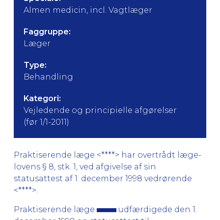
Almen medicin, incl. Vagtlæger
Faggruppe:
Læger
Type:
Behandling
Kategori:
Vejledende og principielle afgørelser
(før 1/1-2011)
Praktiserende læge <****> har overtrådt læge-
lovens § 8, stk. 1, ved afgivelse af sin
statusattest af 1. december 1998 vedrørende
<****>.
Praktiserende læge
udfærdigede den 1.