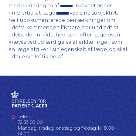
med vurderingen af
. Nævnet finder
imidlertid, at læge
ved sine subjektivt,
helt udokumenterede bemærkninger om,
udefra kommende tilflyttere, har undladt at
udvise den uhildethed, som efter lægeloven
kræves ved udfærdigelse af erklæringer, som
en læge afgiver i sin egenskab af læge, og skal
udtale sin kritik heraf.
Telefon
72 33 05 00
Mandag, tirsdag, onsdag og fredag: kl. 8.00 -
14.00