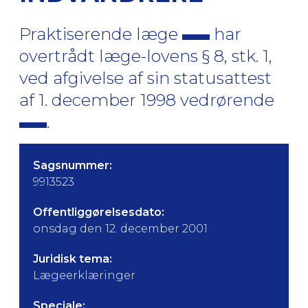
Praktiserende læge
har
overtrådt læge-lovens § 8, stk. 1,
ved afgivelse af sin statusattest
af 1. december 1998 vedrørende
.
Sagsnummer:
9913523
Offentliggørelsesdato:
onsdag den 12. december 2001
Juridisk tema:
Lægeerklæringer
Speciale: