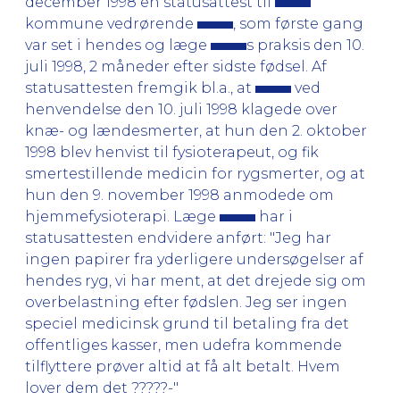
december 1998 en statusattest til
kommune vedrørende
, som første gang
var set i hendes og læge
s praksis den 10.
juli 1998, 2 måneder efter sidste fødsel. Af
statusattesten fremgik bl.a., at
ved
henvendelse den 10. juli 1998 klagede over
knæ- og lændesmerter, at hun den 2. oktober
1998 blev henvist til fysioterapeut, og fik
smertestillende medicin for rygsmerter, og at
hun den 9. november 1998 anmodede om
hjemmefysioterapi. Læge
har i
statusattesten endvidere anført: "Jeg har
ingen papirer fra yderligere undersøgelser af
hendes ryg, vi har ment, at det drejede sig om
overbelastning efter fødslen. Jeg ser ingen
speciel medicinsk grund til betaling fra det
offentliges kasser, men udefra kommende
tilflyttere prøver altid at få alt betalt. Hvem
lover dem det ?????-"