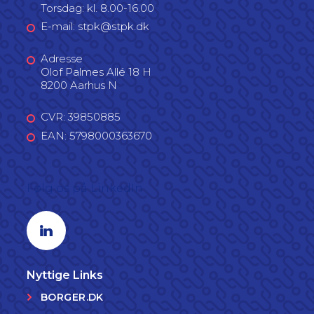
Torsdag: kl. 8.00-16.00
E-mail: stpk@stpk.dk
Adresse
Olof Palmes Allé 18 H
8200 Aarhus N
CVR: 39850885
EAN: 5798000363670
Følg os på LinkedIn
Linkedin profil
Nyttige Links
BORGER.DK