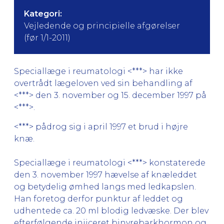
Kategori:
Vejledende og principielle afgørelser
(før 1/1-2011)
Speciallæge i reumatologi <***> har ikke
overtrådt lægeloven ved sin behandling af
<***> den 3. november og 15. december 1997 på
<***>.
<***> pådrog sig i april 1997 et brud i højre
knæ.
Speciallæge i reumatologi <***> konstaterede
den 3. november 1997 hævelse af knæleddet
og betydelig ømhed langs med ledkapslen.
Han foretog derfor punktur af leddet og
udhentede ca. 20 ml blodig ledvæske. Der blev
efterfølgende injiceret binyrebarkhormon og