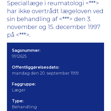
Speciallæge i reumatologi <***>
har ikke overtrådt lægeloven ved
sin behandling af <***> den 3.
november og 15. december 1997
på <***>.
Sagsnummer:
9912625
Offentliggørelsesdato:
mandag den 20. september 1999
Faggruppe:
Læger
Type:
Behandling