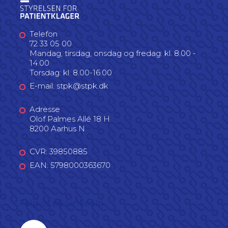
Telefon
72 33 05 00
Mandag, tirsdag, onsdag og fredag: kl. 8.00 -
14.00
Torsdag: kl. 8.00-16.00
E-mail: stpk@stpk.dk
Adresse
Olof Palmes Allé 18 H
8200 Aarhus N
CVR: 39850885
EAN: 5798000363670
Følg os på LinkedIn
Linkedin profil