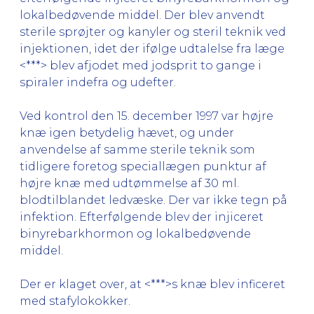
lokalbedøvende middel. Der blev anvendt
sterile sprøjter og kanyler og steril teknik ved
injektionen, idet der ifølge udtalelse fra læge
<***> blev afjodet med jodsprit to gange i
spiraler indefra og udefter.
Ved kontrol den 15. december 1997 var højre
knæ igen betydelig hævet, og under
anvendelse af samme sterile teknik som
tidligere foretog speciallægen punktur af
højre knæ med udtømmelse af 30 ml.
blodtilblandet ledvæske. Der var ikke tegn på
infektion. Efterfølgende blev der injiceret
binyrebarkhormon og lokalbedøvende
middel.
Der er klaget over, at <***>s knæ blev inficeret
med stafylokokker.