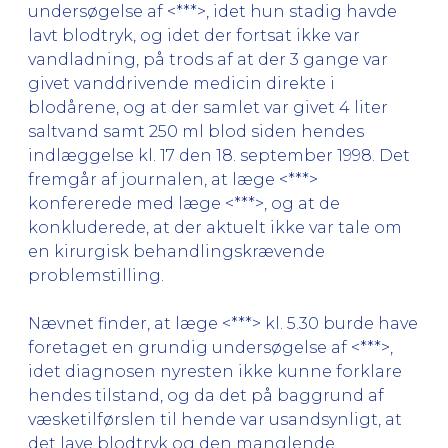
undersøgelse af <***>, idet hun stadig havde
lavt blodtryk, og idet der fortsat ikke var
vandladning, på trods af at der 3 gange var
givet vanddrivende medicin direkte i
blodårene, og at der samlet var givet 4 liter
saltvand samt 250 ml blod siden hendes
indlæggelse kl. 17 den 18. september 1998. Det
fremgår af journalen, at læge <***>
konfererede med læge <***>, og at de
konkluderede, at der aktuelt ikke var tale om
en kirurgisk behandlingskrævende
problemstilling.
Nævnet finder, at læge <***> kl. 5.30 burde have
foretaget en grundig undersøgelse af <***>,
idet diagnosen nyresten ikke kunne forklare
hendes tilstand, og da det på baggrund af
væsketilførslen til hende var usandsynligt, at
det lave blodtryk og den manglende