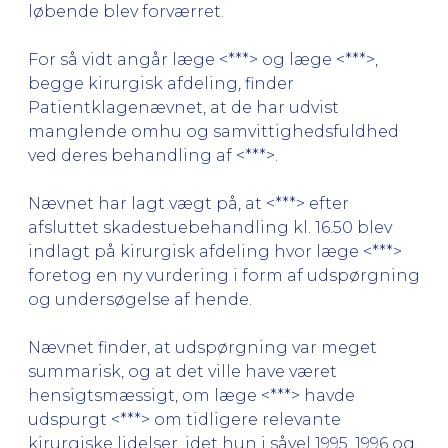
løbende blev forværret.
For så vidt angår læge <***> og læge <***>,
begge kirurgisk afdeling, finder
Patientklagenævnet, at de har udvist
manglende omhu og samvittighedsfuldhed
ved deres behandling af <***>.
Nævnet har lagt vægt på, at <***> efter
afsluttet skadestuebehandling kl. 16.50 blev
indlagt på kirurgisk afdeling hvor læge <***>
foretog en ny vurdering i form af udspørgning
og undersøgelse af hende.
Nævnet finder, at udspørgning var meget
summarisk, og at det ville have været
hensigtsmæssigt, om læge <***> havde
udspurgt <***> om tidligere relevante
kirurgiske lidelser, idet hun i såvel 1995, 1996 og