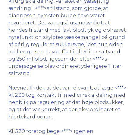
kirurgisk afdeling, var sket en væsentlig
ændring i <***>s tilstand, som gjorde, at
diagnosen nyresten burde have været
revurderet. Det var også usandsynligt, at
hendes tilstand med lavt blodtryk og ophævet
nyrefunktion skyldtes væskemangel på grund
af dårlig reguleret sukkersyge, idet hun siden
indlæggelsen havde fået i alt 3 liter saltvand
og 250 ml blod, ligesom der efter <***>s
undersøgelse blev ordineret yderligere 1 liter
saltvand.
Nævnet finder, at det var relevant, at læge <***>
kl. 2.30 tog kontakt til medicinsk afdeling med
henblik på regulering af det høje blodsukker,
og at det var korrekt, at der blev ordineret et
hjertekardiogram.
Kl. 5.30 foretog læge <***> igen en