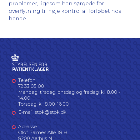
problemer, ligesom han sørgede for
overflytning til nøje kontrol af forløbet hos
hende.
Telefon
72 33 05 00
Mandag, tirsdag, onsdag og fredag: kl. 8.00 -
14.00
Torsdag: kl. 8.00-16.00
E-mail: stpk@stpk.dk
Adresse
Olof Palmes Allé 18 H
8200 Aarhus N