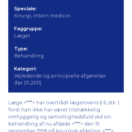
Speciale:
Kirurgi, Intern medicin
Faggruppe:
Læger
Type:
Behandling
Kategori:
Vejledende og principielle afgørelser
(før 1/1-2011)
Læge <***> har overtrådt lægelovens § 6, stk. 1,
fordi han ikke har været tilstrækkelig
omhyggelig og samvittighedsfuld ved sin
behandling af nu afdøde <***> den 19.
september 1998 på kirurgisk afdeling, <***>