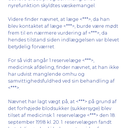
nyrefunktion skyldtes væskemangel.
Videre finder nævnet, at læge <***>, da han
blev kontaktet af læge <***>, burde være mødt
frem til en nærmere vurdering af <***>, da
hendes tilstand siden indlæggelsen var blevet
betydelig forværret.
For så vidt angår 1.reservelæge <***>,
medicinsk afdeling, finder nævnet, at han ikke
har udvist manglende omhu og
samvittighedsfuldhed ved sin behandling af
<***>.
Nævnet har lagt vægt på, at <***> på grund af
det forhøjede blodsukker (sukkersyge) blev
tilset af medicinsk 1. reservelæge <***> den 18.
september 1998 kl. 20. 1. reservelægen fandt