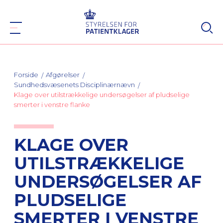
Forside
Afgørelser
Sundhedsvæsenets Disciplinærnævn
Klage over utilstrækkelige undersøgelser af pludselige
smerter i venstre flanke
KLAGE OVER
UTILSTRÆKKELIGE
UNDERSØGELSER AF
PLUDSELIGE
SMERTER I VENSTRE