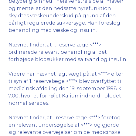
betydelig ømhed i hele venstre side af maven
og mente, at den nedsatte nyrefunktion
skyldtes væskeunderskud på grund af den
dårligt regulerede sukkersyge. Han foreslog
behandling med væske og insulin.
Nævnet finder, at 1. reservelæge <***>
ordinerede relevant behandling af det
forhøjede blodsukker med saltvand og insulin.
Videre har nævnet lagt vægt på, at <***> efter
tilsyn af 1. reservelæge <***> blev overflyttet til
medicinsk afdeling den 19. september 1998 kl.
7.00, hvor et forhøjet Kaliumindhold i blodet
normaliseredes.
Nævnet finder, at 1.reservelæge <***> foretog
en relevant undersøgelse af <***> og gjorde
sig relevante overvejelser om de medicinske