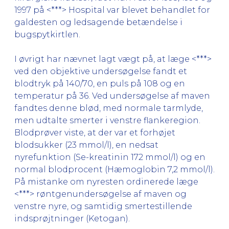
1997 på <***> Hospital var blevet behandlet for
galdesten og ledsagende betændelse i
bugspytkirtlen.
I øvrigt har nævnet lagt vægt på, at læge <***>
ved den objektive undersøgelse fandt et
blodtryk på 140/70, en puls på 108 og en
temperatur på 36. Ved undersøgelse af maven
fandtes denne blød, med normale tarmlyde,
men udtalte smerter i venstre flankeregion.
Blodprøver viste, at der var et forhøjet
blodsukker (23 mmol/l), en nedsat
nyrefunktion (Se-kreatinin 172 mmol/l) og en
normal blodprocent (Hæmoglobin 7,2 mmol/l).
På mistanke om nyresten ordinerede læge
<***> røntgenundersøgelse af maven og
venstre nyre, og samtidig smertestillende
indsprøjtninger (Ketogan).