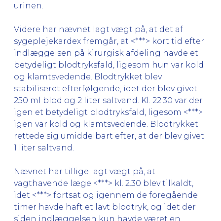
urinen.
Videre har nævnet lagt vægt på, at det af
sygeplejekardex fremgår, at <***> kort tid efter
indlæggelsen på kirurgisk afdeling havde et
betydeligt blodtryksfald, ligesom hun var kold
og klamtsvedende. Blodtrykket blev
stabiliseret efterfølgende, idet der blev givet
250 ml blod og 2 liter saltvand. Kl. 22.30 var der
igen et betydeligt blodtryksfald, ligesom <***>
igen var kold og klamtsvedende. Blodtrykket
rettede sig umiddelbart efter, at der blev givet
1 liter saltvand.
Nævnet har tillige lagt vægt på, at
vagthavende læge <***> kl. 2.30 blev tilkaldt,
idet <***> fortsat og igennem de foregående
timer havde haft et lavt blodtryk, og idet der
siden indlæggelsen kun havde været en