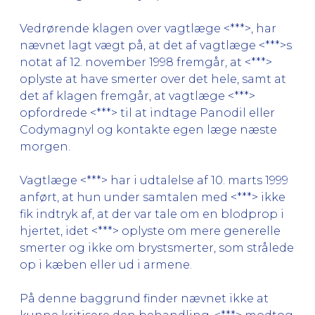
Vedrørende klagen over vagtlæge <***>, har
nævnet lagt vægt på, at det af vagtlæge <***>s
notat af 12. november 1998 fremgår, at <***>
oplyste at have smerter over det hele, samt at
det af klagen fremgår, at vagtlæge <***>
opfordrede <***> til at indtage Panodil eller
Codymagnyl og kontakte egen læge næste
morgen.
Vagtlæge <***> har i udtalelse af 10. marts 1999
anført, at hun under samtalen med <***> ikke
fik indtryk af, at der var tale om en blodprop i
hjertet, idet <***> oplyste om mere generelle
smerter og ikke om brystsmerter, som strålede
op i kæben eller ud i armene.
På denne baggrund finder nævnet ikke at