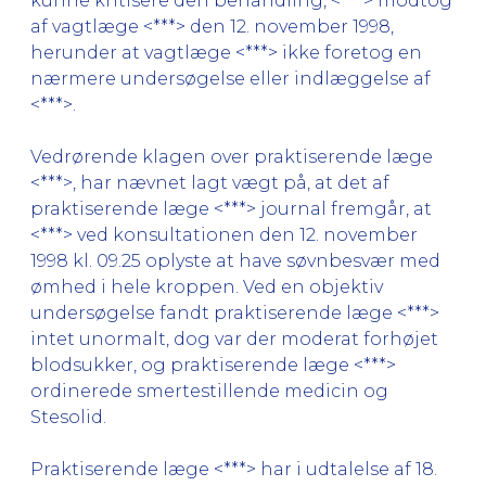
kunne kritisere den behandling, <***> modtog
af vagtlæge <***> den 12. november 1998,
herunder at vagtlæge <***> ikke foretog en
nærmere undersøgelse eller indlæggelse af
<***>.
Vedrørende klagen over praktiserende læge
<***>, har nævnet lagt vægt på, at det af
praktiserende læge <***> journal fremgår, at
<***> ved konsultationen den 12. november
1998 kl. 09.25 oplyste at have søvnbesvær med
ømhed i hele kroppen. Ved en objektiv
undersøgelse fandt praktiserende læge <***>
intet unormalt, dog var der moderat forhøjet
blodsukker, og praktiserende læge <***>
ordinerede smertestillende medicin og
Stesolid.
Praktiserende læge <***> har i udtalelse af 18.