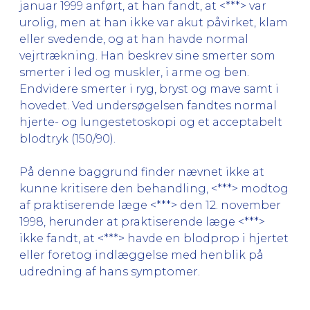
januar 1999 anført, at han fandt, at <***> var
urolig, men at han ikke var akut påvirket, klam
eller svedende, og at han havde normal
vejrtrækning. Han beskrev sine smerter som
smerter i led og muskler, i arme og ben.
Endvidere smerter i ryg, bryst og mave samt i
hovedet. Ved undersøgelsen fandtes normal
hjerte- og lungestetoskopi og et acceptabelt
blodtryk (150/90).
På denne baggrund finder nævnet ikke at
kunne kritisere den behandling, <***> modtog
af praktiserende læge <***> den 12. november
1998, herunder at praktiserende læge <***>
ikke fandt, at <***> havde en blodprop i hjertet
eller foretog indlæggelse med henblik på
udredning af hans symptomer.