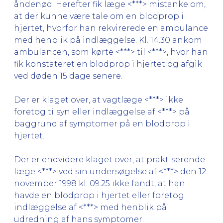
åndenød. Herefter fik læge <***> mistanke om,
at der kunne være tale om en blodprop i
hjertet, hvorfor han rekvirerede en ambulance
med henblik på indlæggelse. Kl. 14.30 ankom
ambulancen, som kørte <***> til <***>, hvor han
fik konstateret en blodprop i hjertet og afgik
ved døden 15 dage senere.
Der er klaget over, at vagtlæge <***> ikke
foretog tilsyn eller indlæggelse af <***> på
baggrund af symptomer på en blodprop i
hjertet.
Der er endvidere klaget over, at praktiserende
læge <***> ved sin undersøgelse af <***> den 12.
november 1998 kl. 09.25 ikke fandt, at han
havde en blodprop i hjertet eller foretog
indlæggelse af <***> med henblik på
udredning af hans symptomer.