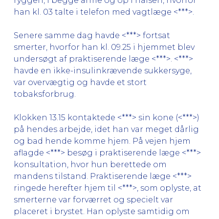
ryggen, i begge arme og op i halsen, hvorfor
han kl. 03 talte i telefon med vagtlæge <***>.
Senere samme dag havde <***> fortsat
smerter, hvorfor han kl. 09.25 i hjemmet blev
undersøgt af praktiserende læge <***>. <***>
havde en ikke-insulinkrævende sukkersyge,
var overvægtig og havde et stort
tobaksforbrug.
Klokken 13.15 kontaktede <***> sin kone (<***>)
på hendes arbejde, idet han var meget dårlig
og bad hende komme hjem. På vejen hjem
aflagde <***> besøg i praktiserende læge <***>
konsultation, hvor hun berettede om
mandens tilstand. Praktiserende læge <***>
ringede herefter hjem til <***>, som oplyste, at
smerterne var forværret og specielt var
placeret i brystet. Han oplyste samtidig om