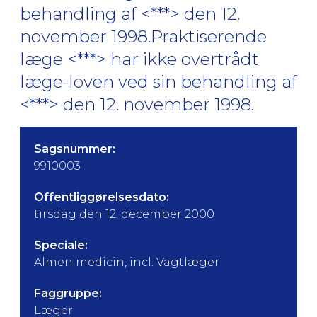
behandling af <***> den 12.
november 1998.Praktiserende
læge <***> har ikke overtrådt
læge-loven ved sin behandling af
<***> den 12. november 1998.
Sagsnummer:
9910003
Offentliggørelsesdato:
tirsdag den 12. december 2000
Speciale:
Almen medicin, incl. Vagtlæger
Faggruppe:
Læger