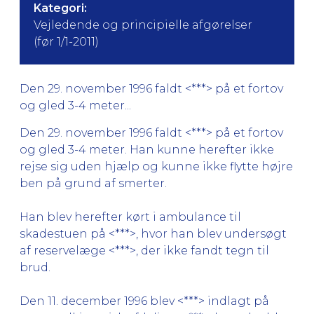
Kategori:
Vejledende og principielle afgørelser
(før 1/1-2011)
Den 29. november 1996 faldt <***> på et fortov
og gled 3-4 meter...
Den 29. november 1996 faldt <***> på et fortov
og gled 3-4 meter. Han kunne herefter ikke
rejse sig uden hjælp og kunne ikke flytte højre
ben på grund af smerter.
Han blev herefter kørt i ambulance til
skadestuen på <***>, hvor han blev undersøgt
af reservelæge <***>, der ikke fandt tegn til
brud.
Den 11. december 1996 blev <***> indlagt på