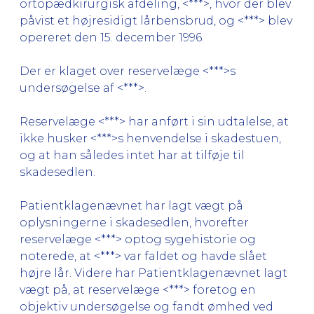
ortopædkirurgisk afdeling, <***>, hvor der blev
påvist et højresidigt lårbensbrud, og <***> blev
opereret den 15. december 1996.
Der er klaget over reservelæge <***>s
undersøgelse af <***>.
Reservelæge <***> har anført i sin udtalelse, at
ikke husker <***>s henvendelse i skadestuen,
og at han således intet har at tilføje til
skadesedlen.
Patientklagenævnet har lagt vægt på
oplysningerne i skadesedlen, hvorefter
reservelæge <***> optog sygehistorie og
noterede, at <***> var faldet og havde slået
højre lår. Videre har Patientklagenævnet lagt
vægt på, at reservelæge <***> foretog en
objektiv undersøgelse og fandt ømhed ved