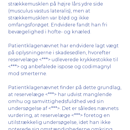
strækkemusklen på højre lårs ydre side
(musculus vastus lateralis), men at
strækkemusklen var blød og ikke
omfangsforøget. Endvidere fandt han fri
bevægelighed i hofte- og knæled.
Patientklagenævnet har endvidere lagt vægt
på oplysningerne i skadesedlen, hvorefter
reservelæge <***> udleverede krykkestokke til
<***> og anbefalede ispose og codimagnyl
mod smerterne.
Patientklagenævnet finder på dette grundlag,
at reservelæge <***> har udvist manglende
omhu og samvittighedsfuldhed ved sin
undersøgelse af <***>. Det er således nævnets
vurdering, at reservelæge <***> foretog en
utilstrækkelig undersøgelse, idet han ikke
noterede sig omstændighederne omkring