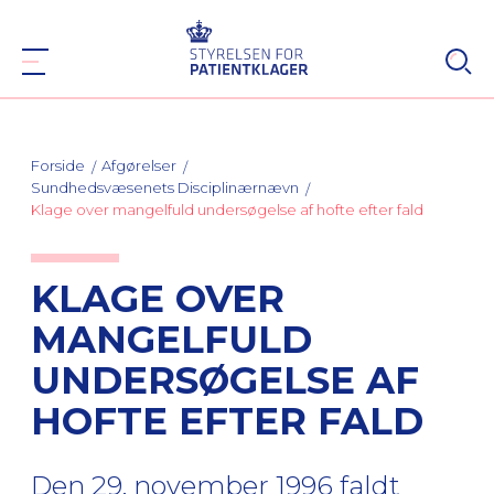
Forside
Afgørelser
Sundhedsvæsenets Disciplinærnævn
Klage over mangelfuld undersøgelse af hofte efter fald
KLAGE OVER
MANGELFULD
UNDERSØGELSE AF
HOFTE EFTER FALD
Den 29. november 1996 faldt