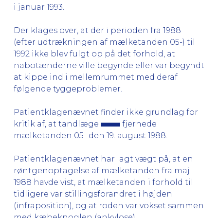
i januar 1993.
Der klages over, at der i perioden fra 1988
(efter udtrækningen af mælketanden 05-) til
1992 ikke blev fulgt op på det forhold, at
nabotænderne ville begynde eller var begyndt
at kippe ind i mellemrummet med deraf
følgende tyggeproblemer.
Patientklagenævnet finder ikke grundlag for
kritik af, at tandlæge
fjernede
mælketanden 05- den 19. august 1988.
Patientklagenævnet har lagt vægt på, at en
røntgenoptagelse af mælketanden fra maj
1988 havde vist, at mælketanden i forhold til
tidligere var stillingsforandret i højden
(infraposition), og at roden var vokset sammen
med kæbeknoglen (ankylose).