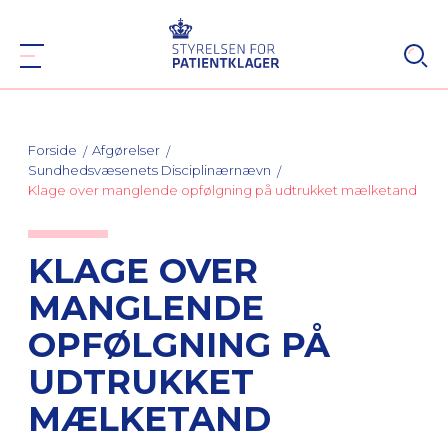
Forside
Afgørelser
Sundhedsvæsenets Disciplinærnævn
Klage over manglende opfølgning på udtrukket mælketand
KLAGE OVER
MANGLENDE
OPFØLGNING PÅ
UDTRUKKET
MÆLKETAND