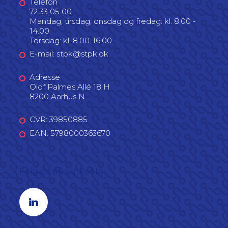
Telefon
72 33 05 00
Mandag, tirsdag, onsdag og fredag: kl. 8.00 -
14.00
Torsdag: kl. 8.00-16.00
E-mail: stpk@stpk.dk
Adresse
Olof Palmes Allé 18 H
8200 Aarhus N
CVR: 39850885
EAN: 5798000363670
Følg os på LinkedIn
Linkedin profil