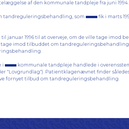
telæggelse af den kommunale tandpleje fra juni 1994...
 om tandreguleringsbehandling, som
fik i marts 19
5 til januar 1996 til at overveje, om de ville tage imod 
t tage imod tilbuddet om tandreguleringsbehandling, 
eringsbehandling.
 i
kommunale tandpleje handlede i overensste
r "Lovgrundlag"). Patientklagenævnet finder således i
give fornyet tilbud om tandreguleringsbehandling.