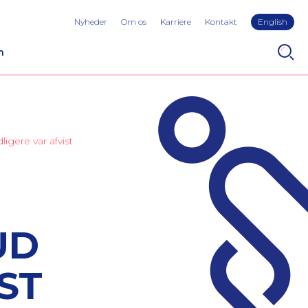
Nyheder
Om os
Karriere
Kontakt
English
n
igere var afvist
UD
ST