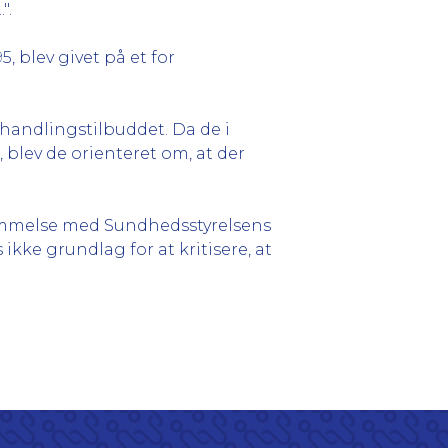
".
95, blev givet på et for
behandlingstilbuddet. Da de i
blev de orienteret om, at der
mmelse med Sundhedsstyrelsens
kke grundlag for at kritisere, at