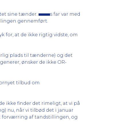
tet sine tænder.
s far var med
andlingen gennemført.
yk for, at de ikke rigtig vidste, om
dårlig plads til tænderne) og det
generer, ønsker de ikke OR-
fornyet tilbud om
 ikke finder det rimeligt, at vi på
 nu, når vi tilbød det i januar
t forværring af tandstillingen, og