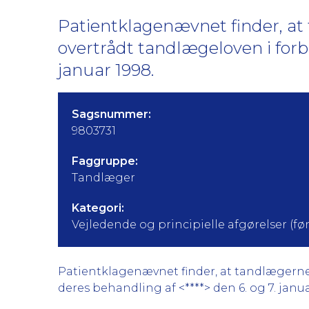
Patientklagenævnet finder, a
overtrådt tandlægeloven i for
januar 1998.
Sagsnummer:
9803731
Faggruppe:
Tandlæger
Kategori:
Vejledende og principielle afgørelser (før 
Patientklagenævnet finder, at tandlægerne
deres behandling af <****> den 6. og 7. janua