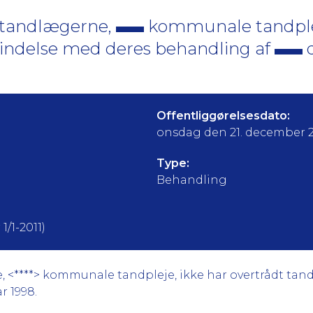
t tandlægerne,
kommunale tandplej
bindelse med deres behandling af
d
Offentliggørelsesdato:
onsdag den 21. december 
Type:
Behandling
1/1-2011)
, <****> kommunale tandpleje, ikke har overtrådt tan
r 1998.