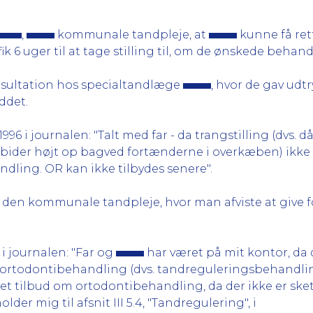
,
kommunale tandpleje, at
kunne få ret
 fik 6 uger til at tage stilling til, om de ønskede beh
onsultation hos specialtandlæge
, hvor de gav udtr
ddet.
996 i journalen: "Talt med far - da trangstilling (dvs. 
bider højt op bagved fortænderne i overkæben) ikke 
dling. OR kan ikke tilbydes senere".
n i den kommunale tandpleje, hvor man afviste at give 
 i journalen: "Far og
har været på mit kontor, da de
 ortodontibehandling (dvs. tandreguleringsbehandling)
rnyet tilbud om ortodontibehandling, da der ikke er ske
lder mig til afsnit III 5.4, "Tandregulering", i