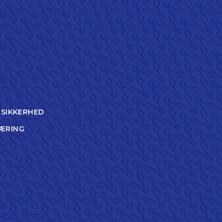
TSIKKERHED
ÆRING