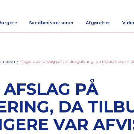
Borgere
Sundhedspersoner
Afgørelser
Vide
nærnævn
Klage over afslag på tandregulering, da tilbud herom tidl
 AFSLAG PÅ
RING, DA TILB
IGERE VAR AFVI