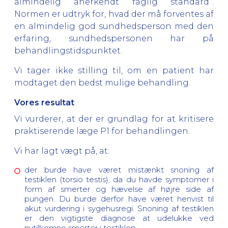
almindelig anerkendt faglig standard”.
Normen er udtryk for, hvad der må forventes af
en almindelig god sundhedsperson med den
erfaring, sundhedspersonen har på
behandlingstidspunktet.
Vi tager ikke stilling til, om en patient har
modtaget den bedst mulige behandling.
Vores resultat
Vi vurderer, at der er grundlag for at kritisere
praktiserende læge P1 for behandlingen.
Vi har lagt vægt på, at:
der burde have været mistænkt snoning af
testiklen (torsio testis), da du havde symptomer i
form af smerter og hævelse af højre side af
pungen. Du burde derfor have været henvist til
akut vurdering i sygehusregi. Snoning af testiklen
er den vigtigste diagnose at udelukke ved
nytilkomne smerter i testiklen.