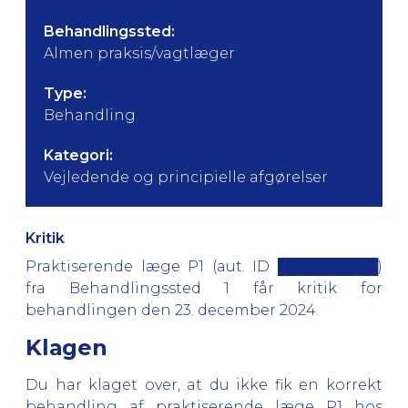
Behandlingssted:
Almen praksis/vagtlæger
Type:
Behandling
Kategori:
Vejledende og principielle afgørelser
Kritik
Praktiserende læge P1 (aut. ID ██████████)
fra Behandlingssted 1 får kritik for
behandlingen den 23. december 2024.
Klagen
Du har klaget over, at du ikke fik en korrekt
behandling af praktiserende læge P1 hos