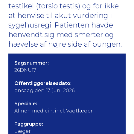
testikel (torsio testis) og for ikke
at henvise til akut vurdering i
sygehusregi. Patienten havde
henvendt sig med smerter og
hævelse af højre side af pungen.
Sagsnummer:
26DNU17
Offentliggørelsesdato:
onsdag den 17. juni 2026
Speciale:
Almen medicin, incl. Vagtlæger
Faggruppe:
Læger