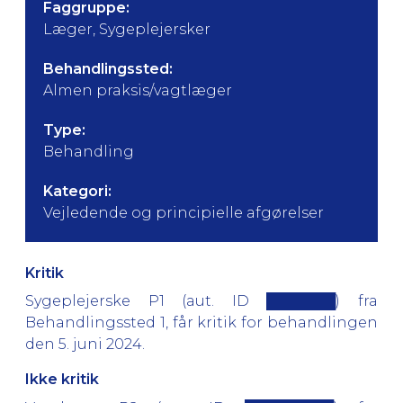
Faggruppe:
Læger, Sygeplejersker
Behandlingssted:
Almen praksis/vagtlæger
Type:
Behandling
Kategori:
Vejledende og principielle afgørelser
Kritik
Sygeplejerske P1 (aut. ID ███████) fra
Behandlingssted 1, får kritik for behandlingen
den 5. juni 2024.
Ikke kritik