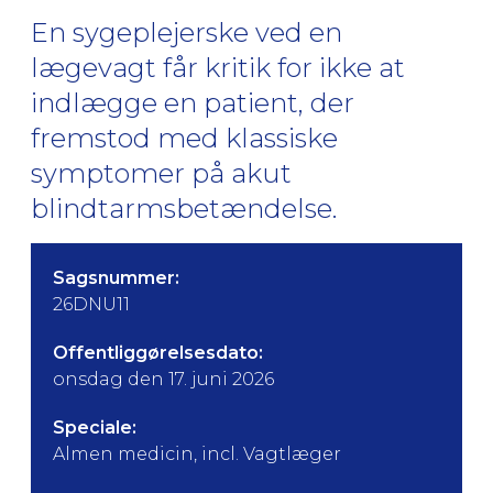
En sygeplejerske ved en
lægevagt får kritik for ikke at
indlægge en patient, der
fremstod med klassiske
symptomer på akut
blindtarmsbetændelse.
Sagsnummer:
26DNU11
Offentliggørelsesdato:
onsdag den 17. juni 2026
Speciale:
Almen medicin, incl. Vagtlæger