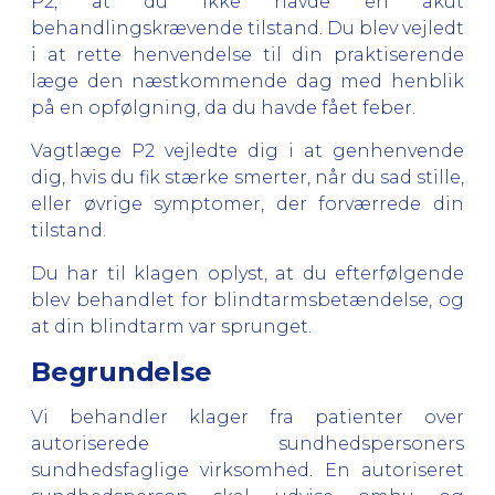
P2, at du ikke havde en akut
behandlingskrævende tilstand. Du blev vejledt
i at rette henvendelse til din praktiserende
læge den næstkommende dag med henblik
på en opfølgning, da du havde fået feber.
Vagtlæge P2 vejledte dig i at genhenvende
dig, hvis du fik stærke smerter, når du sad stille,
eller øvrige symptomer, der forværrede din
tilstand.
Du har til klagen oplyst, at du efterfølgende
blev behandlet for blindtarmsbetændelse, og
at din blindtarm var sprunget.
Begrundelse
Vi behandler klager fra patienter over
autoriserede sundhedspersoners
sundhedsfaglige virksomhed. En autoriseret