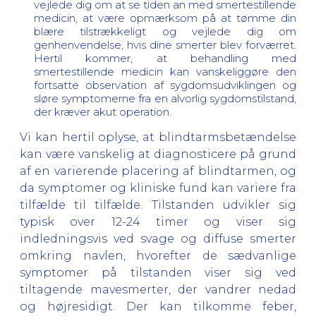
vejlede dig om at se tiden an med smertestillende
medicin, at være opmærksom på at tømme din
blære tilstrækkeligt og vejlede dig om
genhenvendelse, hvis dine smerter blev forværret.
Hertil kommer, at behandling med
smertestillende medicin kan vanskeliggøre den
fortsatte observation af sygdomsudviklingen og
sløre symptomerne fra en alvorlig sygdomstilstand,
der kræver akut operation.
Vi kan hertil oplyse, at blindtarmsbetændelse
kan være vanskelig at diagnosticere på grund
af en varierende placering af blindtarmen, og
da symptomer og kliniske fund kan variere fra
tilfælde til tilfælde. Tilstanden udvikler sig
typisk over 12-24 timer og viser sig
indledningsvis ved svage og diffuse smerter
omkring navlen, hvorefter de sædvanlige
symptomer på tilstanden viser sig ved
tiltagende mavesmerter, der vandrer nedad
og højresidigt. Der kan tilkomme feber,