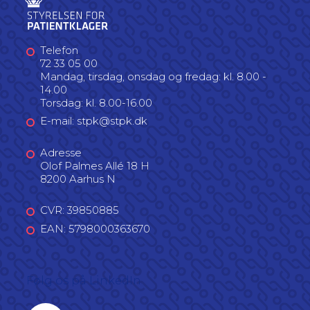
Telefon
72 33 05 00
Mandag, tirsdag, onsdag og fredag: kl. 8.00 -
14.00
Torsdag: kl. 8.00-16.00
E-mail: stpk@stpk.dk
Adresse
Olof Palmes Allé 18 H
8200 Aarhus N
CVR: 39850885
EAN: 5798000363670
Følg os på LinkedIn
Linkedin profil