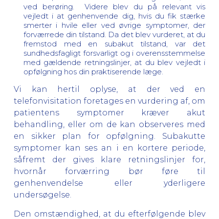
ved berøring. Videre blev du på relevant vis
vejledt i at genhenvende dig, hvis du fik stærke
smerter i hvile eller ved øvrige symptomer, der
forværrede din tilstand. Da det blev vurderet, at du
fremstod med en subakut tilstand, var det
sundhedsfagligt forsvarligt og i overensstemmelse
med gældende retningslinjer, at du blev vejledt i
opfølgning hos din praktiserende læge.
Vi kan hertil oplyse, at der ved en
telefonvisitation foretages en vurdering af, om
patientens symptomer kræver akut
behandling, eller om de kan observeres med
en sikker plan for opfølgning. Subakutte
symptomer kan ses an i en kortere periode,
såfremt der gives klare retningslinjer for,
hvornår forværring bør føre til
genhenvendelse eller yderligere
undersøgelse.
Den omstændighed, at du efterfølgende blev