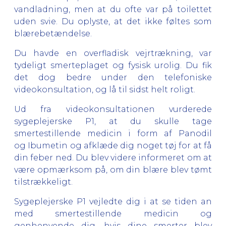
vandladning, men at du ofte var på toilettet
uden svie. Du oplyste, at det ikke føltes som
blærebetændelse.
Du havde en overfladisk vejrtrækning, var
tydeligt smerteplaget og fysisk urolig. Du fik
det dog bedre under den telefoniske
videokonsultation, og lå til sidst helt roligt.
Ud fra videokonsultationen vurderede
sygeplejerske P1, at du skulle tage
smertestillende medicin i form af Panodil
og Ibumetin og afklæde dig noget tøj for at få
din feber ned. Du blev videre informeret om at
være opmærksom på, om din blære blev tømt
tilstrækkeligt.
Sygeplejerske P1 vejledte dig i at se tiden an
med smertestillende medicin og
genhenvende dig, hvis dine smerter blev