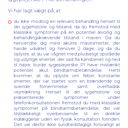
Vi har lagt vægt på, at:
du ikke modtog en relevant behandling henset til
din sygehistorie og tilstand, da du fremstod med
klassiske symptomer på en potentiel alvorlig og
behandlingskrævende tilstand i maven. Da du
henvendte dig med akutte mavesmerter, der
havde udviklet sig henover 2 dage, og da du
oplyste, at du var vågnet med pludseligt opståede
og ustyrlige smerter, der sad fra kønsbenet og ned
til højre, burde sygeplejerske P1 have mistænkt
potentiel akut blindtarmsbetændelse. Hertil
kommer, at du oplyste om feber, konstante
smerter, der var startet som en brændende og
sviende fornemmelse samt overfladisk
vejrtrækning. Henset til din sygehistorie og
præsenterede symptomer under
telefonkonsultationen fremstod du med klassiske
symptomer på blindtarmsbetændelse, der var
tilstrækkeligt overbevisende til en direkte
indlæggelse uden en fysisk konsultation forinden.
Det var derfor ikke sundhedsfagligt forsvarligt at