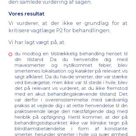
den samlede vurdering af sagen.
Vores resultat
Vi vurderer, at der ikke er grundlag for at
kritisere vagtlæge P2 for behandlingen.
Vi har lagt vægt på, at:
du modtog en tilstrækkelig behandling henset til
din tilstand. Da du henvendte dig med
mavesmerter og nytilkommet feber, blev
smerternes lokalisation og karakter på relevant vis
søgt afklaret. Da du havde smerter, der var stærke
ved bevægelse, men ikke var til stede i hvile, blev
det på relevant vis vurderet, at du ikke fremstod
med en akut behandlingskrævende tilstand. Det
var derfor i overensstemmelse med sædvanlig
praksis at vejlede dig i at rette henvendelse til din
praktiserende læge den næstfølgende dag med
henblik på opfølgning. Hertil kommer, at der på
behandlingstidspunktet ikke var kliniske tegn på
blindtarmsbetændelse i form af konstante
smerter, herunder smerter i hvile og svær ømhed