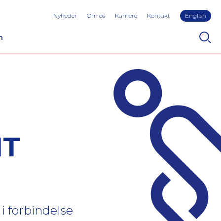
Nyheder
Om os
Karriere
Kontakt
English
n
NT
 i forbindelse