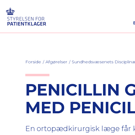
Forside
Afgørelser
Sundhedsvæsenets Discipli
PENICILLIN 
MED PENICI
En ortopædkirurgisk læge får kri