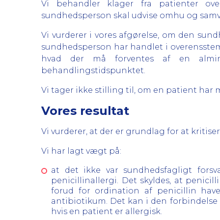
Vi behandler klager fra patienter ove
sundhedsperson skal udvise omhu og samvit
Vi vurderer i vores afgørelse, om den sundh
sundhedsperson har handlet i overensstem
hvad der må forventes af en almi
behandlingstidspunktet.
Vi tager ikke stilling til, om en patient h
Vores resultat
Vi vurderer, at der er grundlag for at kriti
Vi har lagt vægt på:
at det ikke var sundhedsfagligt forsv
penicillinallergi. Det skyldes, at penic
forud for ordination af penicillin hav
antibiotikum. Det kan i den forbindelse o
hvis en patient er allergisk.