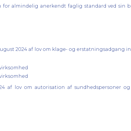
for almindelig anerkendt faglig standard ved sin b
august 2024 af lov om klage- og erstatningsadgang i
g virksomhed
g virksomhed
2024 af lov om autorisation af sundhedspersoner 