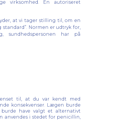
ge virksomhed. En autoriseret
r, at vi tager stilling til, om en
standard”. Normen er udtryk for,
g, sundhedspersonen har på
henset til, at du var kendt med
struende konsekvenser. Lægen burde
 burde have valgt et alternativt
n anvendes i stedet for penicillin,