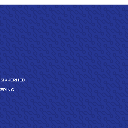
TSIKKERHED
ÆRING