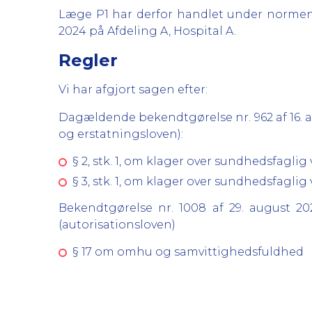
Læge P1 har derfor handlet under normen 
2024 på Afdeling A, Hospital A.
Regler
Vi har afgjort sagen efter:
Dagældende bekendtgørelse nr. 962 af 16. 
og erstatningsloven):
§ 2, stk. 1, om klager over sundhedsfagli
§ 3, stk. 1, om klager over sundhedsfagli
Bekendtgørelse nr. 1008 af 29. august 
(autorisationsloven)
§ 17 om omhu og samvittighedsfuldhed