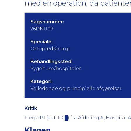
med en operation, da patienten
Sagsnummer:
26DNU09
Speciale:
Ortopædkirurgi
Behandlingssted:
Sygehuse/hospitaler
Kategori:
Vejledende og principielle afgørelser
Kritik
Læge P1 (aut. ID █) fra Afdeling A, Hospital 
Klagen