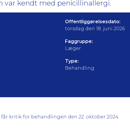
 var kendt med penicillinallergi.
Offentliggørelsesdato:
torsdag den 18. juni 2026
Faggruppe:
Læger
Type:
Behandling
A får kritik for behandlingen den 22. oktober 2024.