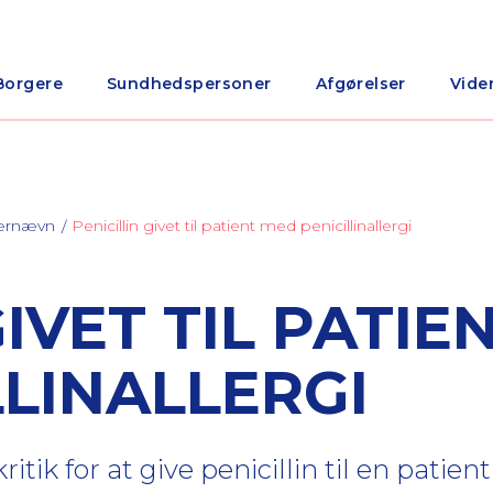
Borgere
Sundhedspersoner
Afgørelser
Vide
nærnævn
Penicillin givet til patient med penicillinallergi
GIVET TIL PATIE
LLINALLERGI
tik for at give penicillin til en patient