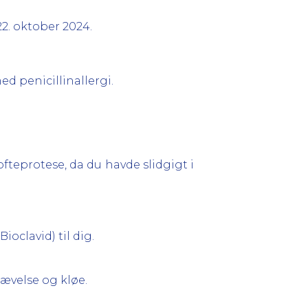
22. oktober 2024.
d penicillinallergi.
ofteprotese, da du havde slidgigt i
oclavid) til dig.
hævelse og kløe.