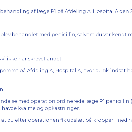
t behandling af læge P1 på Afdeling A, Hospital A den 
 blev behandlet med penicillin, selvom du var kendt me
 vi ikke har skrevet andet.
ereret på Afdeling A, Hospital A, hvor du fik indsat h
n.
indelse med operation ordinerede læge P1 penicillin (Bi
eg, havde kvalme og opkastninger.
 og at du efter operationen fik udslæt på kroppen med 