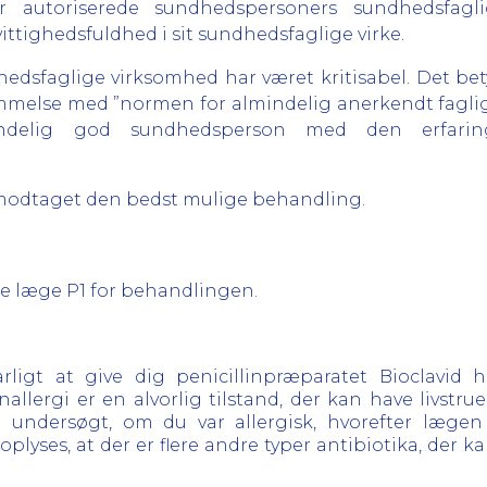
r autoriserede sundhedspersoners sundhedsfagli
tighedsfuldhed i sit sundhedsfaglige virke.
edsfaglige virksomhed har været kritisabel. Det betyde
melse med ”normen for almindelig anerkendt faglig 
ndelig god sundhedsperson med den erfarin
ar modtaget den bedst mulige behandling.
sere læge P1 for behandlingen.
arligt at give dig penicillinpræparatet Bioclavid 
illinallergi er en alvorlig tilstand, der kan have liv
e undersøgt, om du var allergisk, hvorefter lægen
plyses, at der er flere andre typer antibiotika, der ka