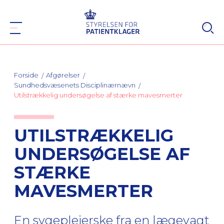
Forside
Afgørelser
Sundhedsvæsenets Disciplinærnævn
Utilstrækkelig undersøgelse af stærke mavesmerter
UTILSTRÆKKELIG
UNDERSØGELSE AF
STÆRKE
MAVESMERTER
En sygeplejerske fra en lægevagt