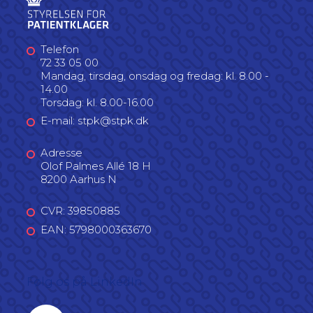
Telefon
72 33 05 00
Mandag, tirsdag, onsdag og fredag: kl. 8.00 -
14.00
Torsdag: kl. 8.00-16.00
E-mail: stpk@stpk.dk
Adresse
Olof Palmes Allé 18 H
8200 Aarhus N
CVR: 39850885
EAN: 5798000363670
Følg os på LinkedIn
Linkedin profil