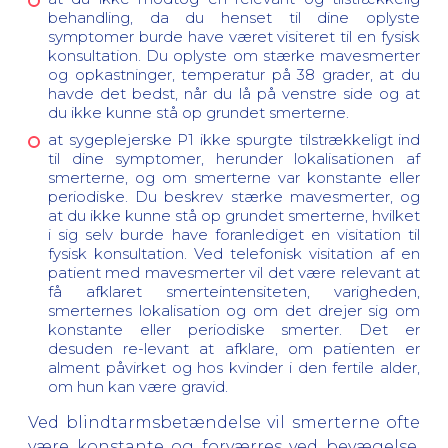
behandling, da du henset til dine oplyste
symptomer burde have været visiteret til en fysisk
konsultation. Du oplyste om stærke mavesmerter
og opkastninger, temperatur på 38 grader, at du
havde det bedst, når du lå på venstre side og at
du ikke kunne stå op grundet smerterne.
at sygeplejerske P1 ikke spurgte tilstrækkeligt ind
til dine symptomer, herunder lokalisationen af
smerterne, og om smerterne var konstante eller
periodiske. Du beskrev stærke mavesmerter, og
at du ikke kunne stå op grundet smerterne, hvilket
i sig selv burde have foranlediget en visitation til
fysisk konsultation. Ved telefonisk visitation af en
patient med mavesmerter vil det være relevant at
få afklaret smerteintensiteten, varigheden,
smerternes lokalisation og om det drejer sig om
konstante eller periodiske smerter. Det er
desuden re-levant at afklare, om patienten er
alment påvirket og hos kvinder i den fertile alder,
om hun kan være gravid.
Ved blindtarmsbetændelse vil smerterne ofte
være konstante og forværres ved bevægelse.