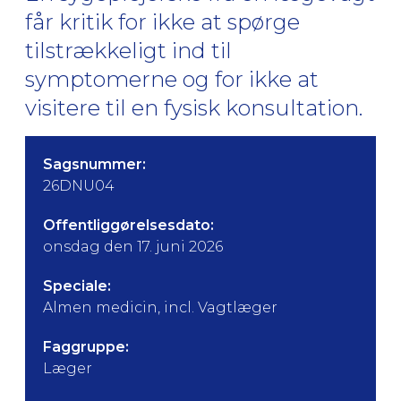
får kritik for ikke at spørge
tilstrækkeligt ind til
symptomerne og for ikke at
visitere til en fysisk konsultation.
Sagsnummer:
26DNU04
Offentliggørelsesdato:
onsdag den 17. juni 2026
Speciale:
Almen medicin, incl. Vagtlæger
Faggruppe:
Læger