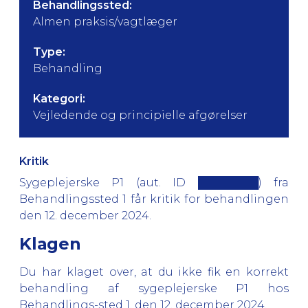
Behandlingssted:
Almen praksis/vagtlæger
Type:
Behandling
Kategori:
Vejledende og principielle afgørelser
Kritik
Sygeplejerske P1 (aut. ID ████████) fra
Behandlingssted 1 får kritik for behandlingen
den 12. december 2024.
Klagen
Du har klaget over, at du ikke fik en korrekt
behandling af sygeplejerske P1 hos
Behandlings-sted 1, den 12. december 2024.