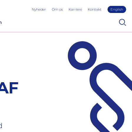
Nyheder
Om os
Karriere
Kontakt
English
n
AF
d