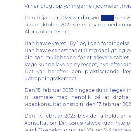
Vi har brugt oplysningerne i journalen, hvis
Den 17. januar 2023 var din søn ████ som 2
siden oktober 2022 været i gang med en 
Alprazolam 0,5 mg.
Han havde været i By 1 og i den forbindelse
Han havde senest taget 8 mg dagligt, og 
din søn muligheden for at aflevere table
læge kunne lave en ny recept, hvorefter din
Det var herefter den praktiserende læ
udtrapningsskemaet.
Den 15. februar 2023 ringede du til lægekli
til samtale med henblik på at drøfte
videokonsultationstid til den 17. februar 202
Den 17. februar 2023 blev der afholdt en
konsultation. Din søn ønskede igen hjælp 
samt Oxycodon omkring 20 mg 2-3 gange o