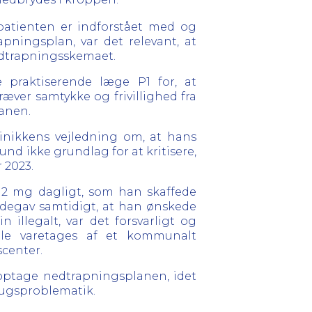
patienten er indforstået med og
apningsplan, var det relevant, at
 nedtrapningsskemaet.
e praktiserende læge P1 for, at
æver samtykke og frivillighed fra
anen.
linikkens vejledning om, at hans
d ikke grundlag for at kritisere,
r 2023.
m 2 mg dagligt, som han skaffede
ndegav samtidigt, at han ønskede
llegalt, var det forsvarligt og
lle varetages af et kommunalt
center.
noptage nedtrapningsplanen, idet
rugsproblematik.