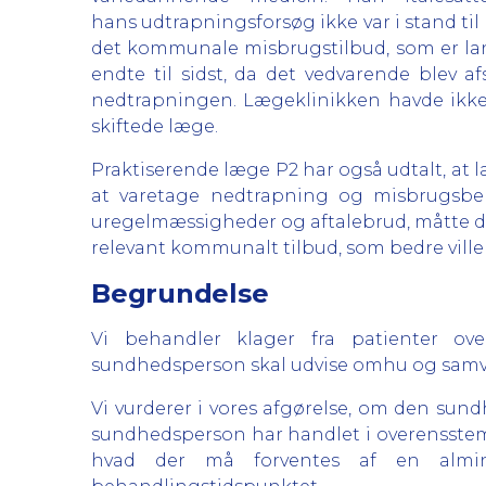
hans udtrapningsforsøg ikke var i stand ti
det kommunale misbrugstilbud, som er lan
endte til sidst, da det vedvarende blev a
nedtrapningen. Lægeklinikken havde ikke
skiftede læge.
Praktiserende læge P2 har også udtalt, a
at varetage nedtrapning og misbrugsbeh
uregelmæssigheder og aftalebrud, måtte den
relevant kommunalt tilbud, som bedre ville
Begrundelse
Vi behandler klager fra patienter ove
sundhedsperson skal udvise omhu og samvit
Vi vurderer i vores afgørelse, om den sundh
sundhedsperson har handlet i overensstem
hvad der må forventes af en almi