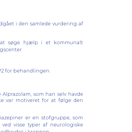
ndgået i den samlede vurdering af
il at søge hjælp i et kommunalt
gscenter.
 P2 for behandlingen.
de Alprazolam, som han selv havde
ke var motiveret for at følge den
azepiner er en stofgruppe, som
ved visse typer af neurologiske
 nedbrydes i kroppen.