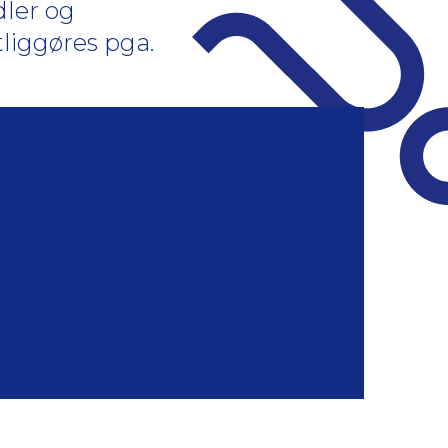
dler og
liggøres pga.