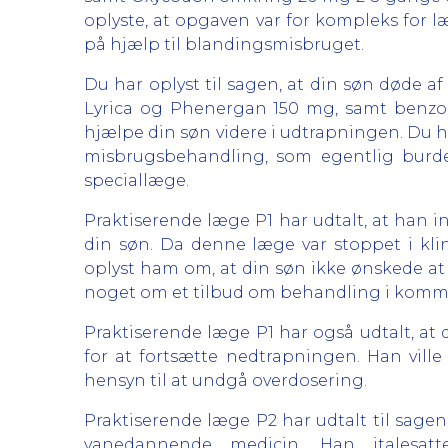
oplyste, at opgaven var for kompleks for 
på hjælp til blandingsmisbruget.
Du har oplyst til sagen, at din søn døde a
Lyrica og Phenergan 150 mg, samt benzod
hjælpe din søn videre i udtrapningen. Du ha
misbrugsbehandling, som egentlig burde
speciallæge.
Praktiserende læge P1 har udtalt, at han
din søn. Da denne læge var stoppet i kl
oplyst ham om, at din søn ikke ønskede a
noget om et tilbud om behandling i kommu
Praktiserende læge P1 har også udtalt, at d
for at fortsætte nedtrapningen. Han ville
hensyn til at undgå overdosering.
Praktiserende læge P2 har udtalt til sagen,
vanedannende medicin. Han italesatt