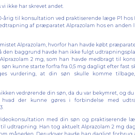
 vi ikke har skrevet andet.
0-årig til konsultation ved praktiserende læge P1 hos
nedtrapning af præparatet Alprazolam hos en anden 
 mistet Alprazolam, hvorfor han havde købt præparatet 
på den baggrund havde han ikke fulgt udtrapningspl
t Alprazolam 2 mg, som han havde medbragt til kons
 søn kunne starte forfra fra 0,5 mg dagligt efter fast
ges vurdering, at din søn skulle komme tilbage,
nikken vedrørende din søn, da du var bekymret, og du ø
, hvad der kunne gøres i forbindelse med udt
3.
 videokonsultation med din søn og praktiserende l
til udtrapning. Han tog aktuelt Alprazolam 2 mg dag
m måneden. Derudover havde han dagligt forbrug a