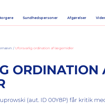
Borgere
Sundhedspersoner
Afgørelser
Vide
nærnævn
Uforsvarlig ordination af lægemidler
G ORDINATION 
R
prowski (aut. ID 00Y8P) får kritik me