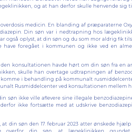
lægeklinikken, og at han derfor skulle henvende sig 
f overdosis medicin. En blanding af præparaterne Oxy
iazepin. Din søn var i nedtrapning hos lægeklinik
r også oplyst, at din søn og du som mor aldrig fik ti
 have foregået i kommunen og ikke ved en almen 
 inden konsultationen havde hørt om din søn fra en
inikken, skulle han overtage udtrapningen af benz
t komme i behandling på kommunalt rusmiddelcenter,
nalt Rusmiddelcenter ved konsultationen mellem ham
in søn ikke ville aflevere sine illegale benzodiazepi
 derfor ikke fortsætte med at udskrive benzodiazepin
 at din søn den 17. februar 2023 atter ønskede hjælp 
e overfor din søn, at lægeklinikken grundet