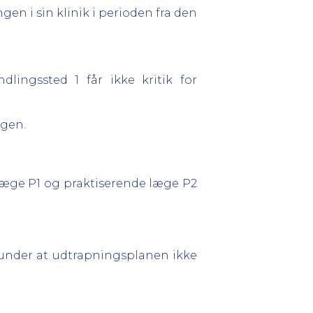
en i sin klinik i perioden fra den
lingssted 1 får ikke kritik for
ngen.
 læge P1 og praktiserende læge P2
runder at udtrapningsplanen ikke