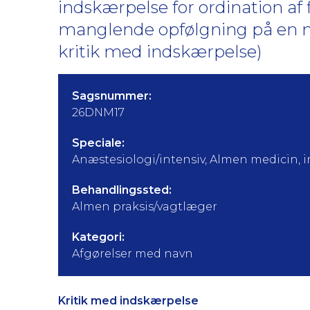
indskærpelse for ordination a
manglende opfølgning på en ne
kritik med indskærpelse)
Sagsnummer:
26DNM17
Speciale:
Anæstesiologi/intensiv, Almen medicin, i
Behandlingssted:
Almen praksis/vagtlæger
Kategori:
Afgørelser med navn
Kritik med indskærpelse