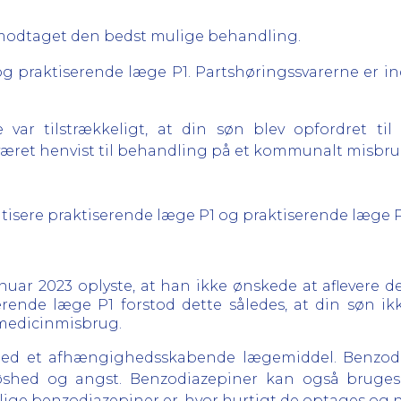
ar modtaget den bedst mulige behandling.
og praktiserende læge P1. Partshøringssvarerne er i
 var tilstrækkeligt, at din søn blev opfordret t
været henvist til behandling på et kommunalt misbru
 kritisere praktiserende læge P1 og praktiserende læge
anuar 2023 oplyste, at han ikke ønskede at aflevere 
serende læge P1 forstod dette således, at din søn ik
 medicinmisbrug.
med et afhængighedsskabende lægemiddel. Benzodi
øshed og angst. Benzodiazepiner kan også bruges 
ige benzodiazepiner er, hvor hurtigt de optages og