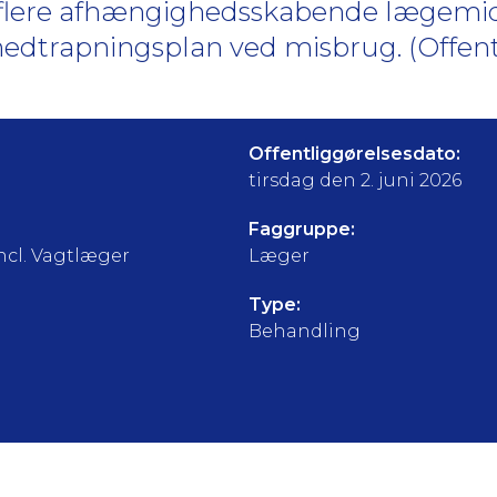
f flere afhængighedsskabende lægemi
dtrapningsplan ved misbrug. (Offent
Offentliggørelsesdato:
tirsdag den 2. juni 2026
Faggruppe:
ncl. Vagtlæger
Læger
Type:
Behandling