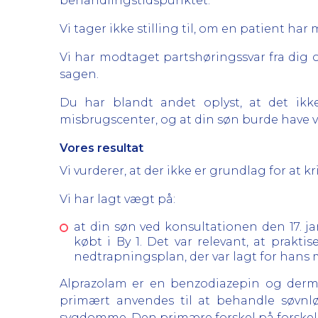
behandlingstidspunktet.
Vi tager ikke stilling til, om en patient h
Vi har modtaget partshøringssvar fra dig 
sagen.
Du har blandt andet oplyst, at det ikke
misbrugscenter, og at din søn burde have 
Vores resultat
Vi vurderer, at der ikke er grundlag for at
Vi har lagt vægt på:
at din søn ved konsultationen den 17. j
købt i By 1. Det var relevant, at prakti
nedtrapningsplan, der var lagt for hans
Alprazolam er en benzodiazepin og der
primært anvendes til at behandle søvnl
sygdomme. Den primære forskel på forskell