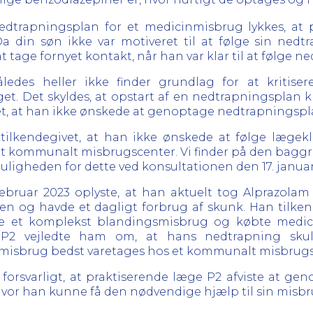
nedtrapningsplan for et medicinmisbrug lykkes, at 
Da din søn ikke var motiveret til at følge sin nedtr
at tage fornyet kontakt, når han var klar til at følge
edes heller ikke finder grundlag for at kritiser
. Det skyldes, at opstart af en nedtrapningsplan kr
et, at han ikke ønskede at genoptage nedtrapningspl
 tilkendegivet, at han ikke ønskede at følge lægek
t kommunalt misbrugscenter. Vi finder på den baggrun
uligheden for dette ved konsultationen den 17. janua
februar 2023 oplyste, at han aktuelt tog Alprazola
n og havde et dagligt forbrug af skunk. Han tilke
e et komplekst blandingsmisbrug og købte medicin i
ge P2 vejledte ham om, at hans nedtrapning sku
n misbrug bedst varetages hos et kommunalt misbrugs
forsvarligt, at praktiserende læge P2 afviste at ge
, hvor han kunne få den nødvendige hjælp til sin misb