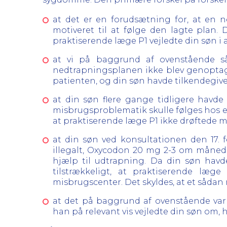
at det er en forudsætning for, at en 
motiveret til at følge den lagte plan. 
praktiserende læge P1 vejledte din søn i 
at vi på baggrund af ovenstående sål
nedtrapningsplanen ikke blev genoptaget
patienten, og din søn havde tilkendegiv
at din søn flere gange tidligere havde
misbrugsproblematik skulle følges hos e
at praktiserende læge P1 ikke drøftede m
at din søn ved konsultationen den 17. 
illegalt, Oxycodon 20 mg 2-3 om månede
hjælp til udtrapning. Da din søn havd
tilstrækkeligt, at praktiserende læ
misbrugscenter. Det skyldes, at et såda
at det på baggrund af ovenstående var 
han på relevant vis vejledte din søn om