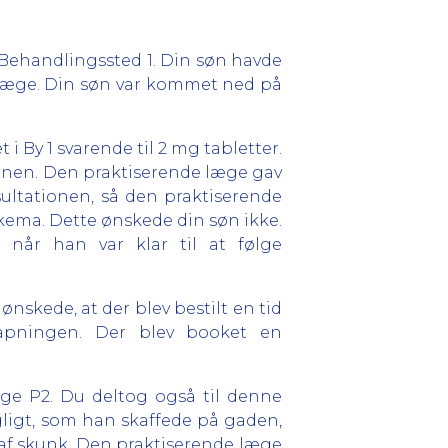
 Behandlingssted 1. Din søn havde
læge. Din søn var kommet ned på
i By 1 svarende til 2 mg tabletter.
anen. Den praktiserende læge gav
ultationen, så den praktiserende
 skema. Dette ønskede din søn ikke.
 når han var klar til at følge
nskede, at der blev bestilt en tid
rapningen. Der blev booket en
æge P2. Du deltog også til denne
ligt, som han skaffede på gaden,
f skunk. Den praktiserende læge