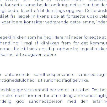
l at fortsætte samarbejdet omkring dette. Han bad der
gt bedre klædt på til den slags opgaver. Dette ønsk
fslået fra lægeklinikkens side at fortsætte udskrive
 yderligere kontakter vedrørende dette emne, inde
t lægeklinikken som helhed i flere måneder forsøgte
andling i regi af klinikken frem for det kommun
ne aftale til sidst ensidigt ophøre fra lægeklinikken
 kunne løfte opgaven videre.
r autoriserede sundhedspersoners sundhedsfagli
tighedsfuldhed i sit sundhedsfaglige virke.
edsfaglige virksomhed har været kritisabel. Det betyde
melse med ”normen for almindelig anerkendt faglig 
ndelig god sundhedsperson med den erfarin