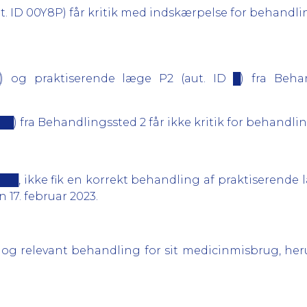
 ID 00Y8P) får kritik med indskærpelse for behandling
 og praktiserende læge P2 (aut. ID █) fra Behand
██) fra Behandlingssted 2 får ikke kritik for behandli
███, ikke fik en korrekt behandling af praktiserende
 17. februar 2023.
g og relevant behandling for sit medicinmisbrug, he