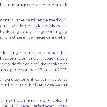
til et misbrugscenter med henblik
contin (smertestillende medicin),
ken, hvor lægen ikke ønskede at
lstrækkelige oplysninger om rigtig
praktiserende lægeklinik eller
 anden læge, som havde behandlet
odiazepin. Den anden læge havde
 og derfor er der ikke beskrevet
 og din søn den 17. januar 2023.
ner og desværre ikke var motiveret
 til din søn, hvilket også var af
til nedtrapning via udskrivelse af
 de tidligere erfaringer med