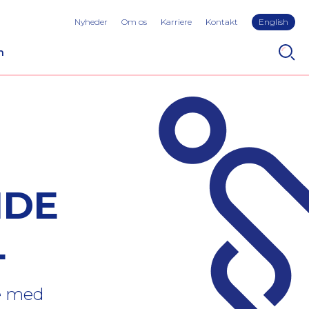
Nyheder
Om os
Karriere
Kontakt
English
n
NDE
L
se med