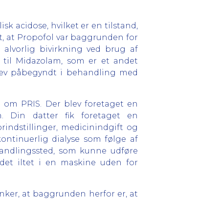
k acidose, hvilket er en tilstand,
kt, at Propofol var baggrunden for
alvorlig bivirkning ved brug af
 til Midazolam, som er et andet
blev påbegyndt i behandling med
ke om PRIS. Der blev foretaget en
n. Din datter fik foretaget en
orindstillinger, medicinindgift og
kontinuerlig dialyse som følge af
andlingssted, som kunne udføre
det iltet i en maskine uden for
nker, at baggrunden herfor er, at