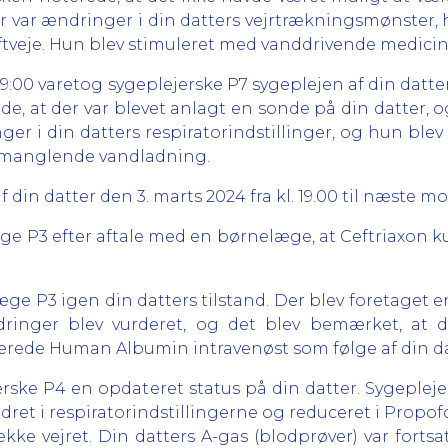
der var ændringer i din datters vejrtrækningsmønster, h
uftveje. Hun blev stimuleret med vanddrivende medicin
l 19:00 varetog sygeplejerske P7 sygeplejen af din datte
de, at der var blevet anlagt en sonde på din datter, 
er i din datters respiratorindstillinger, og hun blev 
f manglende vandladning.
din datter den 3. marts 2024 fra kl. 19.00 til næste m
læge P3 efter aftale med en børnelæge, at Ceftriaxon 
æge P3 igen din datters tilstand. Der blev foretaget 
ringer blev vurderet, og det blev bemærket, at di
inerede Human Albumin intravenøst som følge af din 
erske P4 en opdateret status på din datter. Sygepleje
ndret i respiratorindstillingerne og reduceret i Prop
række vejret. Din datters A-gas (blodprøver) var fort