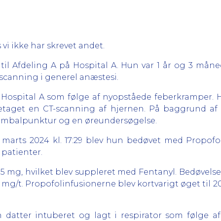
 vi ikke har skrevet andet.
t til Afdeling A på Hospital A. Hun var 1 år og 3 må
scanning i generel anæstesi.
 Hospital A som følge af nyopståede feberkramper. 
retaget en CT-scanning af hjernen. På baggrund af 
lumbalpunktur og en øreundersøgelse.
 marts 2024 kl. 17:29 blev hun bedøvet med Propofol
 patienter.
5 mg, hvilket blev suppleret med Fentanyl. Bedøvels
0 mg/t. Propofolinfusionerne blev kortvarigt øget ti
 datter intuberet og lagt i respirator som følge af