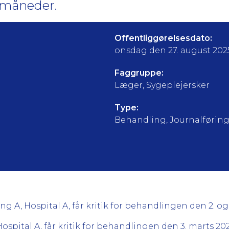
3 måneder.
Offentliggørelsesdato:
onsdag den 27. august 202
Faggruppe:
Læger, Sygeplejersker
Type:
Behandling, Journalførin
g A, Hospital A, får kritik for behandlingen den 2. og
Hospital A, får kritik for behandlingen den 3. marts 20