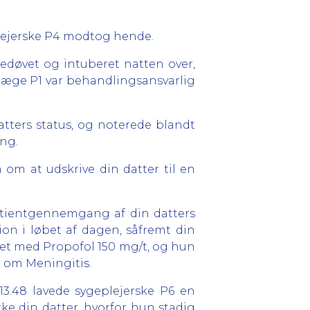
plejerske P4 modtog hende.
 bedøvet og intuberet natten over,
rlæge P1 var behandlingsansvarlig
atters status, og noterede blandt
ng.
 om at udskrive din datter til en
 patientgennemgang af din datters
on i løbet af dagen, såfremt din
øvet med Propofol 150 mg/t, og hun
e om Meningitis.
 13.48 lavede sygeplejerske P6 en
ke din datter, hvorfor hun stadig