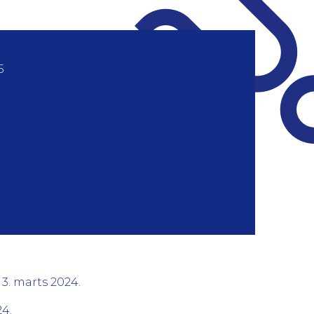
5
g
 3. marts 2024.
24.