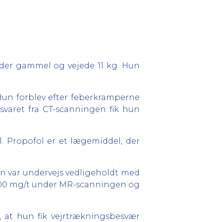
neder gammel og vejede 11 kg. Hun
Hun forblev efter feberkramperne
svaret fra CT-scanningen fik hun
. Propofol er et lægemiddel, der
en var undervejs vedligeholdt med
l 200 mg/t under MR-scanningen og
, at hun fik vejrtrækningsbesvær