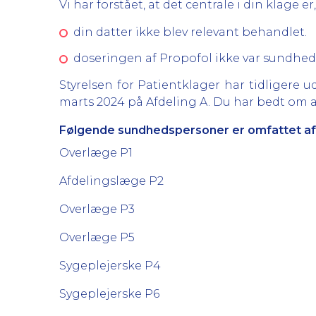
Vi har forstået, at det centrale i din klage er,
din datter ikke blev relevant behandlet.
doseringen af Propofol ikke var sundhedsf
Styrelsen for Patientklager har tidligere ud
marts 2024 på Afdeling A. Du har bedt om a
Følgende sundhedspersoner er omfattet af
Overlæge P1
Afdelingslæge P2
Overlæge P3
Overlæge P5
Sygeplejerske P4
Sygeplejerske P6