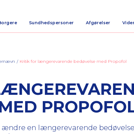
Borgere
Sundhedspersoner
Afgørelser
Vide
nærnævn
Kritik for længerevarende bedøvelse med Propofol
 LÆNGEREVARE
 MED PROPOFO
ke at ændre en længerevarende bedøvel