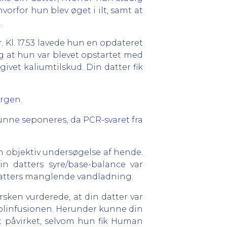
vorfor hun blev øget i ilt, samt at
.
r. Kl. 17.53 lavede hun en opdateret
og at hun var blevet opstartet med
givet kaliumtilskud. Din datter fik
orgen.
kunne seponeres, da PCR-svaret fra
en objektiv undersøgelse af hende.
n datters syre/base-balance var
datters manglende vandladning.
rsken vurderede, at din datter var
ofolinfusionen. Herunder kunne din
sat påvirket, selvom hun fik Human