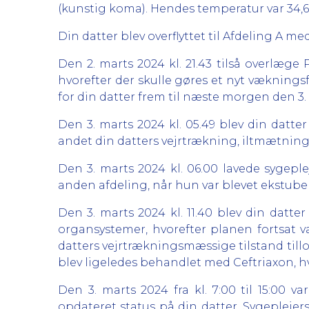
(kunstig koma). Hendes temperatur var 34,6
Din datter blev overflyttet til Afdeling A
Den 2. marts 2024 kl. 21.43 tilså overlæge
hvorefter der skulle gøres et nyt vækning
for din datter frem til næste morgen den 3. m
Den 3. marts 2024 kl. 05.49 blev din datte
andet din datters vejrtrækning, iltmætnin
Den 3. marts 2024 kl. 06.00 lavede sygeple
anden afdeling, når hun var blevet ekstuber
Den 3. marts 2024 kl. 11.40 blev din datt
organsystemer, hvorefter planen fortsat v
datters vejrtrækningsmæssige tilstand till
blev ligeledes behandlet med Ceftriaxon, h
Den 3. marts 2024 fra kl. 7:00 til 15:00 v
opdateret status på din datter. Sygeplejer