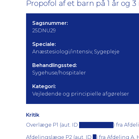
Propofol af et barn på 1 år og 
Sagsnummer:
25DNU29
Speciale:
Anæstesiologi/intensiv, Sygepleje
Behandlingssted:
Sygehuse/hospitaler
Kategori:
Vejledende og principielle afgørelser
Kritik
Overlæge P1 (aut. ID ██████████) fra Afdelin
Afdelingslæge P2 (aut. ID █) fra Afdeling A, 