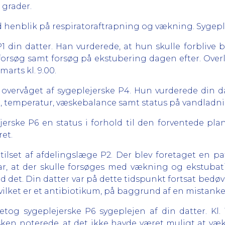
 grader.
 med henblik på respiratoraftrapning og vækning. Syge
 P1 din datter. Han vurderede, at hun skulle forblive
sforsøg samt forsøg på ekstubering dagen efter. Ove
arts kl. 9.00.
r overvåget af sygeplejerske P4. Hun vurderede din d
g, temperatur, væskebalance samt status på vandladni
jerske P6 en status i forhold til den forventede plan
et.
er tilset af afdelingslæge P2. Der blev foretaget en
ar, at der skulle forsøges med vækning og ekstubati
od det. Din datter var på dette tidspunkt fortsat bed
vilket er et antibiotikum, på baggrund af en mistank
aretog sygeplejerske P6 sygeplejen af din datter. Kl.
sken noterede, at det ikke havde været muligt at væk