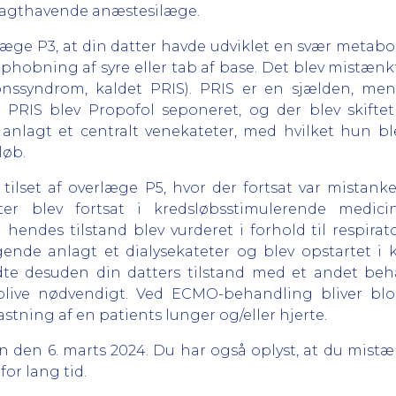
vagthavende anæstesilæge.
æge P3, at din datter havde udviklet en svær metabolis
 ophobning af syre eller tab af base. Det blev mistæn
onssyndrom, kaldet PRIS). PRIS er en sjælden, men 
RIS blev Propofol seponeret, og der blev skiftet
r anlagt et centralt venekateter, med hvilket hun 
løb.
r tilset af overlæge P5, hvor der fortsat var mistan
er blev fortsat i kredsløbsstimulerende medici
 hendes tilstand blev vurderet i forhold til respirat
lgende anlagt et dialysekateter og blev opstartet i 
e desuden din datters tilstand med et andet beh
blive nødvendigt. Ved ECMO-behandling bliver blo
tning af en patients lunger og/eller hjerte.
en den 6. marts 2024. Du har også oplyst, at du mistæ
for lang tid.