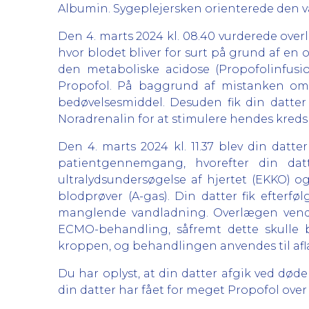
Albumin. Sygeplejersken orienterede den 
Den 4. marts 2024 kl. 08.40 vurderede overl
hvor blodet bliver for surt på grund af en
den metaboliske acidose (Propofolinfusi
Propofol. På baggrund af mistanken om P
bedøvelsesmiddel. Desuden fik din datte
Noradrenalin for at stimulere hendes kreds
Den 4. marts 2024 kl. 11.37 blev din datte
patientgennemgang, hvorefter din datt
ultralydsundersøgelse af hjertet (EKKO) og
blodprøver (A-gas). Din datter fik efterfø
manglende vandladning. Overlægen vendt
ECMO-behandling, såfremt dette skulle 
kroppen, og behandlingen anvendes til aflas
Du har oplyst, at din datter afgik ved død
din datter har fået for meget Propofol over 