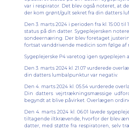
var i respirator. Det blev også noteret, at 
der kom grønt/gult sekret fra din datters l
Den 3. marts 2024 i perioden fra kl. 15:00 ti
status på din datter. Sygeplejersken notere
sondeernæring. Der blev foretaget justering
fortsat vanddrivende medicin som følge a
Sygeplejerske P4 varetog igen sygeplejen af 
Den 3. marts 2024 kl. 21.07 vurderede over
din datters lumbalpunktur var negativ.
Den 4. marts 2024 kl. 05.54 vurderede overl
Din datters vejrtrækningsmæssige udford
begyndt at blive påvirket. Overlægen ord
Den 4. marts 2024 kl. 06.01 lavede sygeplej
tiltagende iltkrævende, hvorfor der blev æ
datter, med støtte fra respiratoren, selv t