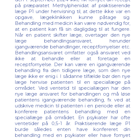
på præparatet Methylphenidat af praktiserende
læge P1 under henvisning til, at dette ikke var en
opgave, lægeklinikken kunne påtage sig.
Behandling med medicin kan være nødvendig for,
at en patient kan få sin dagligdag til at fungere.
Når en patient skifter læge, overtager den nye
læge behandlingsansvaret, herunder
igangværende behandlinger, receptfornyelser etc.
Behandlingsansvaret omfatter også ansvaret ved
ikke at behandle eller at foretage en
receptfornyelse. Der kan være en igangværende
behandling fra den tidligere læge, som den nye
læge ikke er enig i. I sådanne tilfælde bør den nye
læge henvise patienten til en speciallæge på
området. Ved ventetid til speciallægen har den
nye læge ansvaret for behandlingen og må løse
patientens igangværende behandling, fx ved at
udskrive medicin til patienten i en periode eller at
konferere patientens behandling med en
speciallæge på området. En psykiater har ofte
ventetider på 0,5-1 år. Praktiserende læge P1
burde således enten have konfereret din
behandling med en psykiater eller have fornyet