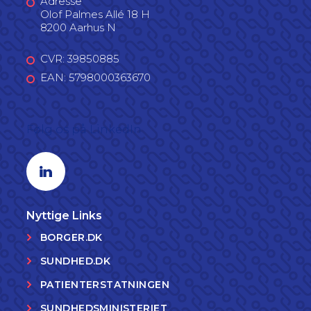
Adresse
Olof Palmes Allé 18 H
8200 Aarhus N
CVR: 39850885
EAN: 5798000363670
Følg os på LinkedIn
Linkedin profil
Nyttige Links
BORGER.DK
SUNDHED.DK
PATIENTERSTATNINGEN
SUNDHEDSMINISTERIET