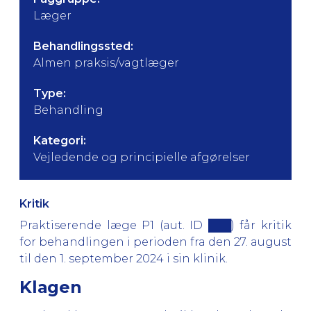
Læger
Behandlingssted:
Almen praksis/vagtlæger
Type:
Behandling
Kategori:
Vejledende og principielle afgørelser
Kritik
Praktiserende læge P1 (aut. ID ███) får kritik
for behandlingen i perioden fra den 27. august
til den 1. september 2024 i sin klinik.
Klagen