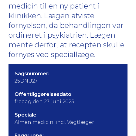
medicin til en ny patient i
klinikken. Lægen afviste
fornyelsen, da behandlingen var
ordineret i psykiatrien. Lægen
mente derfor, at recepten skulle
fornyes ved speciallæge.
Sagsnummer:
25DNU27
Offentliggørelsesdato:
fredag den 27. juni 2025
Speciale:
Almen medicin, incl. Vagtlæger
Faggruppe: