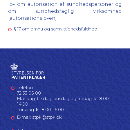
lov om autorisation af sundhedspersoner og
om sundhedsfaglig virksomhed
(autorisationsloven)
§ 17 om omhu og samvittighedsfuldhed
Telefon
72 33 05 00
Mandag, tirsdag, onsdag og fredag: kl. 8.00 -
14.00
Torsdag: kl. 8.00-16.00
E-mail: stpk@stpk.dk