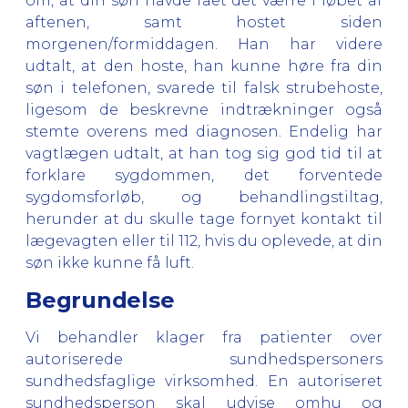
om, at din søn havde fået det værre i løbet af
aftenen, samt hostet siden
morgenen/formiddagen. Han har videre
udtalt, at den hoste, han kunne høre fra din
søn i telefonen, svarede til falsk strubehoste,
ligesom de beskrevne indtrækninger også
stemte overens med diagnosen. Endelig har
vagtlægen udtalt, at han tog sig god tid til at
forklare sygdommen, det forventede
sygdomsforløb, og behandlingstiltag,
herunder at du skulle tage fornyet kontakt til
lægevagten eller til 112, hvis du oplevede, at din
søn ikke kunne få luft.
Begrundelse
Vi behandler klager fra patienter over
autoriserede sundhedspersoners
sundhedsfaglige virksomhed. En autoriseret
sundhedsperson skal udvise omhu og