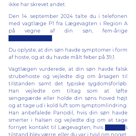
ikke har skrevet andet.
Den 14. september 2024 talte du i telefonen
med vagtlæge P1 fra Lægevagten i Region A
på vegne af din søn, fem-årige
█████████████.
Du oplyste, at din søn havde symptomer i form
af hoste, og at du havde målt feber på 39,1.
Vagtlægen vurderede, at din søn havde falsk
strubehoste og vejledte dig om årsagen til
tilstanden samt det typiske sygdomsforløb.
Han vejledte om tiltag som at løfte
sengegærde eller holde din søns hoved højt
og at tage ud i kold luft som symptomlindring.
Han anbefalede Panodil, hvis din søn havde
smerter i halsen og vejledte dig om at tage
fornyet kontakt til Lægevagten, hvis ██████s
tilstand blev værre, eller du var i tvivl om noget.