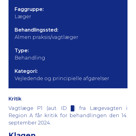
Faggruppe:
Læger
Behandlingssted:
Almen praksis/vagtlæger
Type:
Behandling
Kategori:
Vejledende og principielle afgørelser
Kritik
Vagtlæge P1 (aut. ID █) fra Lægevagten i
Region A får kritik for behandlingen den 14.
september 2024.
Klagen