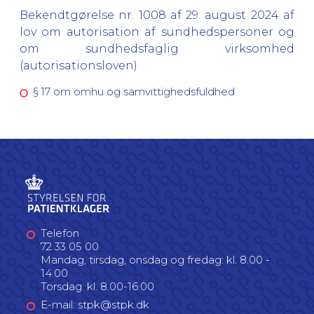
Bekendtgørelse nr. 1008 af 29. august 2024 af
lov om autorisation af sundhedspersoner og
om sundhedsfaglig virksomhed
(autorisationsloven)
§ 17 om omhu og samvittighedsfuldhed
Telefon
72 33 05 00
Mandag, tirsdag, onsdag og fredag: kl. 8.00 -
14.00
Torsdag: kl. 8.00-16.00
E-mail: stpk@stpk.dk