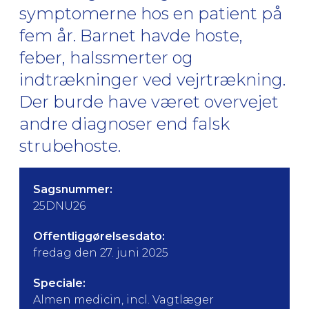
symptomerne hos en patient på
fem år. Barnet havde hoste,
feber, halssmerter og
indtrækninger ved vejrtrækning.
Der burde have været overvejet
andre diagnoser end falsk
strubehoste.
Sagsnummer:
25DNU26
Offentliggørelsesdato:
fredag den 27. juni 2025
Speciale:
Almen medicin, incl. Vagtlæger