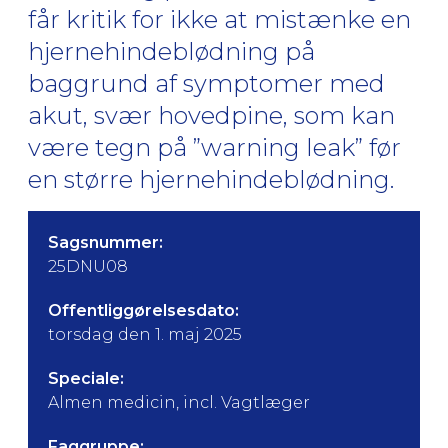
får kritik for ikke at mistænke en
hjernehindeblødning på
baggrund af symptomer med
akut, svær hovedpine, som kan
være tegn på ”warning leak” før
en større hjernehindeblødning.
Sagsnummer:
25DNU08
Offentliggørelsesdato:
torsdag den 1. maj 2025
Speciale:
Almen medicin, incl. Vagtlæger
Faggruppe: