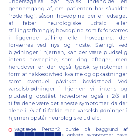
undersøgelse bør typisk indeholde en
gennemgang af, om patienten har såkaldte
”røde flag”, såsom hovedpine, der er ledsaget
af feber, neurologiske udfald eller
stillingsafhængig hovedpine, som fx forværres
i liggende stilling eller hovedpine, der
forværres ved nys og hoste. Særligt ved
blødninger i hjernen, kan der være pludselig
intens hovedpine, som dog aftager, men
herudover er der også typisk symptomer i
form af nakkestivhed, kvalme og opkastninger
samt eventuel påvirket bevidsthed. Ved
varselsblødninger i hjernen vil intens og
pludselig opstået hovedpine også i 2/3 af
tilfældene være det eneste symptomer, da der
alene i 1/3 af tilfælde med varselsblødninger i
hjernen opstår neurologiske udfald.
vagtlæge Person2 burde på baggrund af
██████████████s oplyste symptomer have