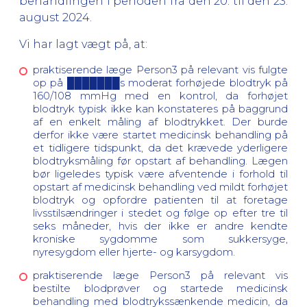
behandlingen i perioden fra den 20. til den 23.
august 2024.
Vi har lagt vægt på, at:
praktiserende læge Person3 på relevant vis fulgte
op på ███████s moderat forhøjede blodtryk på
160/108 mmHg med en kontrol, da forhøjet
blodtryk typisk ikke kan konstateres på baggrund
af en enkelt måling af blodtrykket. Der burde
derfor ikke være startet medicinsk behandling på
et tidligere tidspunkt, da det krævede yderligere
blodtryksmåling før opstart af behandling. Lægen
bør ligeledes typisk være afventende i forhold til
opstart af medicinsk behandling ved mildt forhøjet
blodtryk og opfordre patienten til at foretage
livsstilsændringer i stedet og følge op efter tre til
seks måneder, hvis der ikke er andre kendte
kroniske sygdomme som sukkersyge,
nyresygdom eller hjerte- og karsygdom.
praktiserende læge Person3 på relevant vis
bestilte blodprøver og startede medicinsk
behandling med blodtrykssænkende medicin, da