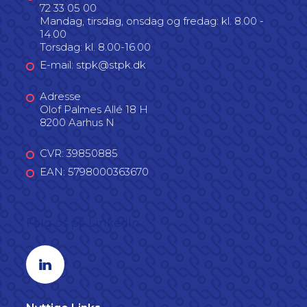
72 33 05 00
Mandag, tirsdag, onsdag og fredag: kl. 8.00 -
14.00
Torsdag: kl. 8.00-16.00
E-mail: stpk@stpk.dk
Adresse
Olof Palmes Allé 18 H
8200 Aarhus N
CVR: 39850885
EAN: 5798000363670
Følg os på LinkedIn
Linkedin profil