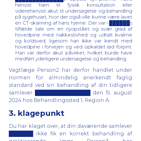
henvist ham til fysisk konsultation eller
viderehenvist akut til undersøgelse og behandling
på sygehuset, hvor der også ville kunne være lavet
en CT-skanning af hans hjerne. Der var i ██████s
tilfælde tale om en nyopstået og svær grad af
hovedpine med nakkestivhed og udtalt kvalme
og koldsved, ligesom han ikke var kendt med
hovedpine i forvejen og ved opkaldet lød forpint.
Han var derfor akut påvirket, hvilket burde have
medført yderligere undersøgelse og behandling.
Vagtlæge Person2 har derfor handlet under
normen for almindelig anerkendt faglig
standard ved sin behandling af din tidligere
samlever ████████████████ den 15. august
2024 hos Behandlingssted 1, Region A.
3. klagepunkt
Du har klaget over, at din daværende samlever
███████ ikke fik en korrekt behandling af