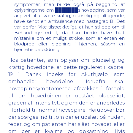
symptomer, men burde også på baggrund af
oplysningerne om ███████s hovedpine, som var
angivet til at være kraftig, pludselig og tiltagende,
have sendt en ambulance med hastegrad B. Det
var derfor ikke tilstrækkeligt, at hun stillede om til
Behandlingssted 1, da hun burde have haft
mistanke om et muligt stroke, som er enten en
blodprop eller blødning i hjernen, såsom en
hjernehindeblødning.
Hos patienter, som oplyser om pludselig og
kraftig hovedpine, er dette reguleret i kapitel
19 i Dansk Indeks for Akuthjælp, som
omhandler hovedpine. Herudfra skal
hovedpinesymptomerne afdækkes i forhold
til, om hovedpinen er opstået pludseligt,
graden af intensitet, og om den er anderledes
i forhold til normal hovedpine. Herudover bør
der spørges ind til, om der er udslæt på huden,
feber, og om patienten har slået hovedet, eller
om der er kvalme og opkastning. Hvis