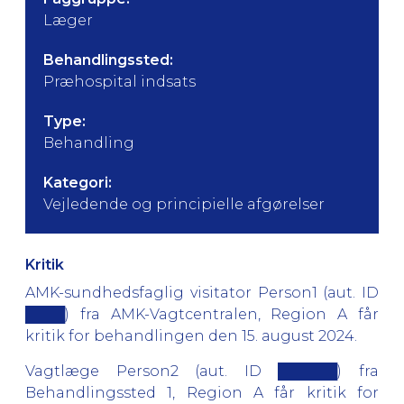
Læger
Behandlingssted:
Præhospital indsats
Type:
Behandling
Kategori:
Vejledende og principielle afgørelser
Kritik
AMK-sundhedsfaglig visitator Person1 (aut. ID
████) fra AMK-Vagtcentralen, Region A får
kritik for behandlingen den 15. august 2024.
Vagtlæge Person2 (aut. ID ██████) fra
Behandlingssted 1, Region A får kritik for