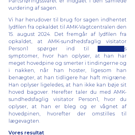
Partshøringssvaret er indgået i den samlede
vurdering af sagen.
Vi har herudover til brug for sagen indhentet
lydfilen fra opkaldet til AMK-Vagtcentralen den
15. august 2024. Det fremgår af lydfilen fra
opkaldet, at AMK-sundhedsfaglig visitator
Person1 spørger ind til ████████s
symptomer, hvor han oplyser, at han har
meget hovedpine og smerter i tindingerne og
i nakken, når han hoster, ligesom han
benægter, at han tidligere har haft migræne.
Han oplyser ligeledes, at han ikke kan bøje sit
hoved bagover. Herefter taler du med AMK-
sundhedsfaglig visitator Person1, hvor du
oplyser, at han er bleg og er vågnet af
hovedpinen, hvorefter der omstilles til
lægevagten.
Vores resultat