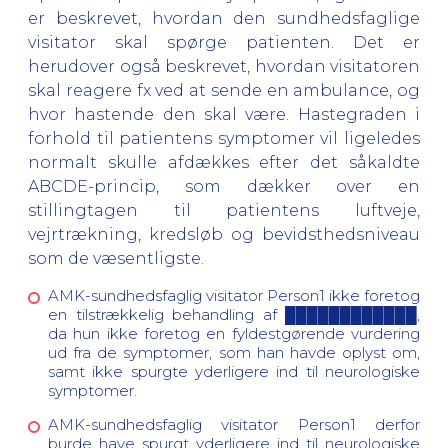
er beskrevet, hvordan den sundhedsfaglige
visitator skal spørge patienten. Det er
herudover også beskrevet, hvordan visitatoren
skal reagere fx ved at sende en ambulance, og
hvor hastende den skal være. Hastegraden i
forhold til patientens symptomer vil ligeledes
normalt skulle afdækkes efter det såkaldte
ABCDE-princip, som dækker over en
stillingtagen til patientens luftveje,
vejrtrækning, kredsløb og bevidsthedsniveau
som de væsentligste.
AMK-sundhedsfaglig visitator Person1 ikke foretog
en tilstrækkelig behandling af ████████████,
da hun ikke foretog en fyldestgørende vurdering
ud fra de symptomer, som han havde oplyst om,
samt ikke spurgte yderligere ind til neurologiske
symptomer.
AMK-sundhedsfaglig visitator Person1 derfor
burde have spurgt yderligere ind til neurologiske