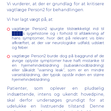
Vi vurderer, at der er grundlag for at kritisere
vagtlæge Person2 for behandlingen.
Vi har lagt vægt på, at:
vagtlæge Person2 spurgte tilstrækkeligt ind til
████s sygehistorie og i forhold til afdækning af
hans symptomer, hvor det på relevant vis blev
afkræftet, at der var neurologiske udfald, udslæt
og feber.
vagtlæge Person2 burde dog på baggrund af de
øvrige oplyste symptomer have haft mistanke til
en hjernehindeblødning (subaraknoidblødning)
eller såkaldt ”warning leak”, som er en mindre
varselsblødning, der typisk opstår inden en større
hjernehindeblødning.
Patienter, som oplever en pludselig
indsættende, intens og ukendt hovedpine,
skal derfor undersøges grundigt for at
udelukke en livstruende tilstand. Denne