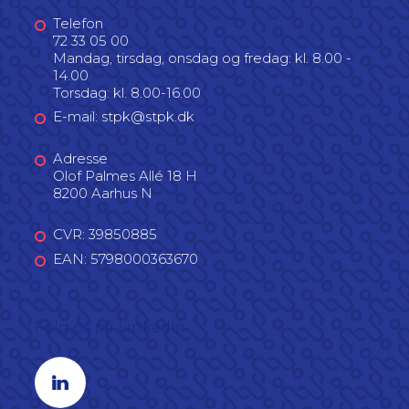
Telefon
72 33 05 00
Mandag, tirsdag, onsdag og fredag: kl. 8.00 -
14.00
Torsdag: kl. 8.00-16.00
E-mail: stpk@stpk.dk
Adresse
Olof Palmes Allé 18 H
8200 Aarhus N
CVR: 39850885
EAN: 5798000363670
Følg os på LinkedIn
Linkedin profil