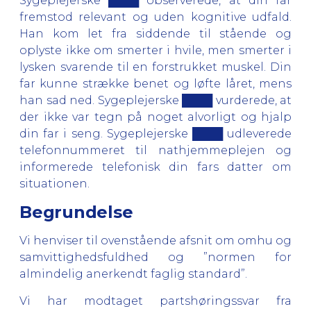
Sygeplejerske ████ observerede, at din far
fremstod relevant og uden kognitive udfald.
Han kom let fra siddende til stående og
oplyste ikke om smerter i hvile, men smerter i
lysken svarende til en forstrukket muskel. Din
far kunne strække benet og løfte låret, mens
han sad ned. Sygeplejerske ████ vurderede, at
der ikke var tegn på noget alvorligt og hjalp
din far i seng. Sygeplejerske ████ udleverede
telefonnummeret til nathjemmeplejen og
informerede telefonisk din fars datter om
situationen.
Begrundelse
Vi henviser til ovenstående afsnit om omhu og
samvittighedsfuldhed og ”normen for
almindelig anerkendt faglig standard”.
Vi har modtaget partshøringssvar fra