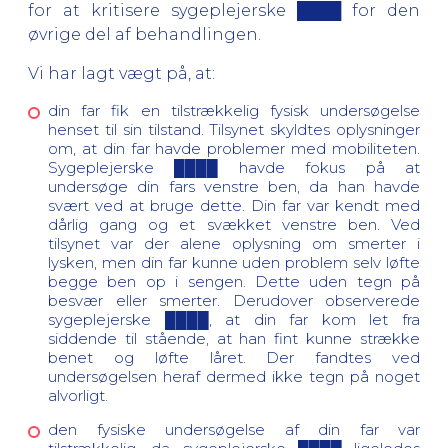
for at kritisere sygeplejerske ████ for den
øvrige del af behandlingen.
Vi har lagt vægt på, at:
din far fik en tilstrækkelig fysisk undersøgelse
henset til sin tilstand. Tilsynet skyldtes oplysninger
om, at din far havde problemer med mobiliteten.
Sygeplejerske ████ havde fokus på at
undersøge din fars venstre ben, da han havde
svært ved at bruge dette. Din far var kendt med
dårlig gang og et svækket venstre ben. Ved
tilsynet var der alene oplysning om smerter i
lysken, men din far kunne uden problem selv løfte
begge ben op i sengen. Dette uden tegn på
besvær eller smerter. Derudover observerede
sygeplejerske ████, at din far kom let fra
siddende til stående, at han fint kunne strække
benet og løfte låret. Der fandtes ved
undersøgelsen heraf dermed ikke tegn på noget
alvorligt.
den fysiske undersøgelse af din far var