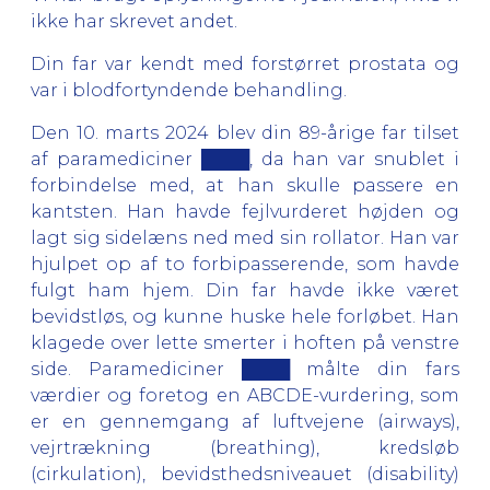
ikke har skrevet andet.
Din far var kendt med forstørret prostata og
var i blodfortyndende behandling.
Den 10. marts 2024 blev din 89-årige far tilset
af paramediciner ████, da han var snublet i
forbindelse med, at han skulle passere en
kantsten. Han havde fejlvurderet højden og
lagt sig sidelæns ned med sin rollator. Han var
hjulpet op af to forbipasserende, som havde
fulgt ham hjem. Din far havde ikke været
bevidstløs, og kunne huske hele forløbet. Han
klagede over lette smerter i hoften på venstre
side. Paramediciner ████ målte din fars
værdier og foretog en ABCDE-vurdering, som
er en gennemgang af luftvejene (airways),
vejrtrækning (breathing), kredsløb
(cirkulation), bevidsthedsniveauet (disability)