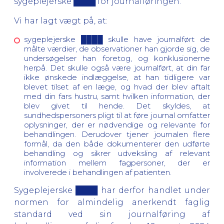
sygeplejerske ████ for journalføringen.
Vi har lagt vægt på, at:
sygeplejerske ████ skulle have journalført de
målte værdier, de observationer han gjorde sig, de
undersøgelser han foretog, og konklusionerne
herpå. Det skulle også være journalført, at din far
ikke ønskede indlæggelse, at han tidligere var
blevet tilset af en læge, og hvad der blev aftalt
med din fars hustru, samt hvilken information, der
blev givet til hende. Det skyldes, at
sundhedspersoners pligt til at føre journal omfatter
oplysninger, der er nødvendige og relevante for
behandlingen. Derudover tjener journalen flere
formål, da den både dokumenterer den udførte
behandling og sikrer udveksling af relevant
information mellem fagpersoner, der er
involverede i behandlingen af patienten.
Sygeplejerske ████ har derfor handlet under
normen for almindelig anerkendt faglig
standard ved sin journalføring af