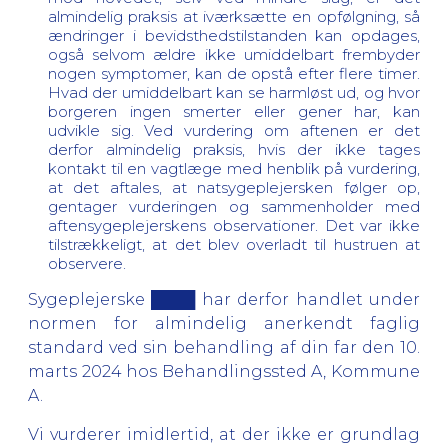
almindelig praksis at iværksætte en opfølgning, så
ændringer i bevidsthedstilstanden kan opdages,
også selvom ældre ikke umiddelbart frembyder
nogen symptomer, kan de opstå efter flere timer.
Hvad der umiddelbart kan se harmløst ud, og hvor
borgeren ingen smerter eller gener har, kan
udvikle sig. Ved vurdering om aftenen er det
derfor almindelig praksis, hvis der ikke tages
kontakt til en vagtlæge med henblik på vurdering,
at det aftales, at natsygeplejersken følger op,
gentager vurderingen og sammenholder med
aftensygeplejerskens observationer. Det var ikke
tilstrækkeligt, at det blev overladt til hustruen at
observere.
Sygeplejerske ████ har derfor handlet under
normen for almindelig anerkendt faglig
standard ved sin behandling af din far den 10.
marts 2024 hos Behandlingssted A, Kommune
A.
Vi vurderer imidlertid, at der ikke er grundlag