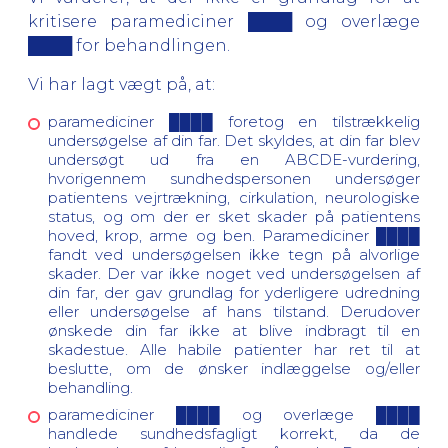
kritisere paramediciner ████ og overlæge
████ for behandlingen.
Vi har lagt vægt på, at:
paramediciner ████ foretog en tilstrækkelig
undersøgelse af din far. Det skyldes, at din far blev
undersøgt ud fra en ABCDE-vurdering,
hvorigennem sundhedspersonen undersøger
patientens vejrtrækning, cirkulation, neurologiske
status, og om der er sket skader på patientens
hoved, krop, arme og ben. Paramediciner ████
fandt ved undersøgelsen ikke tegn på alvorlige
skader. Der var ikke noget ved undersøgelsen af
din far, der gav grundlag for yderligere udredning
eller undersøgelse af hans tilstand. Derudover
ønskede din far ikke at blive indbragt til en
skadestue. Alle habile patienter har ret til at
beslutte, om de ønsker indlæggelse og/eller
behandling.
paramediciner ████ og overlæge ████
handlede sundhedsfagligt korrekt, da de