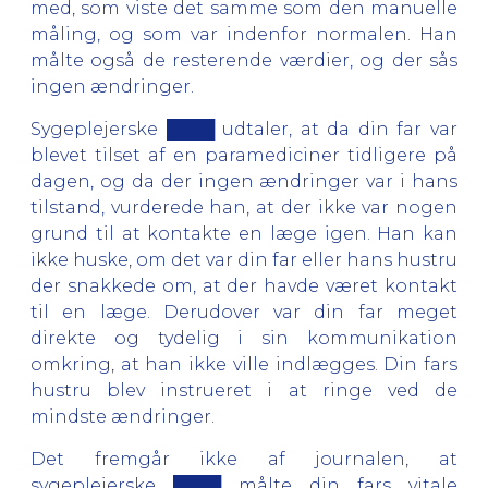
med, som viste det samme som den manuelle
måling, og som var indenfor normalen. Han
målte også de resterende værdier, og der sås
ingen ændringer.
Sygeplejerske ████ udtaler, at da din far var
blevet tilset af en paramediciner tidligere på
dagen, og da der ingen ændringer var i hans
tilstand, vurderede han, at der ikke var nogen
grund til at kontakte en læge igen. Han kan
ikke huske, om det var din far eller hans hustru
der snakkede om, at der havde været kontakt
til en læge. Derudover var din far meget
direkte og tydelig i sin kommunikation
omkring, at han ikke ville indlægges. Din fars
hustru blev instrueret i at ringe ved de
mindste ændringer.
Det fremgår ikke af journalen, at
sygeplejerske ████ målte din fars vitale