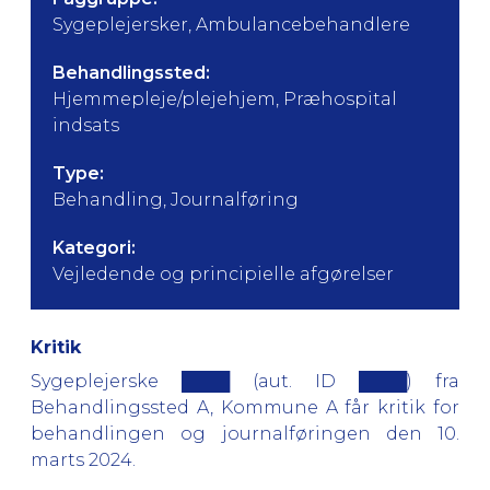
Sygeplejersker, Ambulancebehandlere
Behandlingssted:
Hjemmepleje/plejehjem, Præhospital
indsats
Type:
Behandling, Journalføring
Kategori:
Vejledende og principielle afgørelser
Kritik
Sygeplejerske ████ (aut. ID ████) fra
Behandlingssted A, Kommune A får kritik for
behandlingen og journalføringen den 10.
marts 2024.