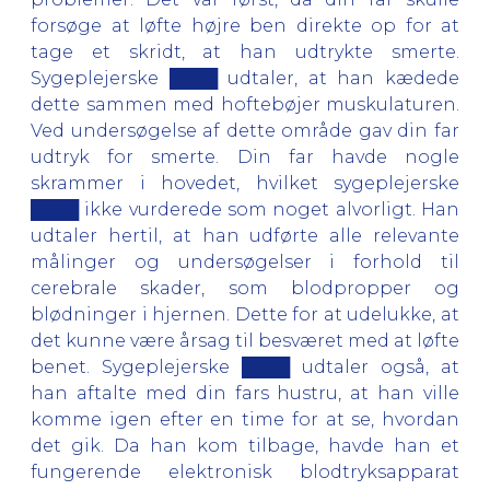
forsøge at løfte højre ben direkte op for at
tage et skridt, at han udtrykte smerte.
Sygeplejerske ████ udtaler, at han kædede
dette sammen med hoftebøjer muskulaturen.
Ved undersøgelse af dette område gav din far
udtryk for smerte. Din far havde nogle
skrammer i hovedet, hvilket sygeplejerske
████ ikke vurderede som noget alvorligt. Han
udtaler hertil, at han udførte alle relevante
målinger og undersøgelser i forhold til
cerebrale skader, som blodpropper og
blødninger i hjernen. Dette for at udelukke, at
det kunne være årsag til besværet med at løfte
benet. Sygeplejerske ████ udtaler også, at
han aftalte med din fars hustru, at han ville
komme igen efter en time for at se, hvordan
det gik. Da han kom tilbage, havde han et
fungerende elektronisk blodtryksapparat