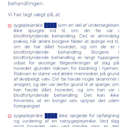
behandlingen.
Vi har lagt vægt på, at:
sygeplejerske ████ som en del af undersøgelsen
ikke spurgte ind til, om din far var i
blodfortyndende behandling. Det er almindelig
praksis, når ældre borgere falder at spørge ind til,
om de har slået hovedet, og om de er i
blodfortyndende behandling. Borgere i
blodfortyndende behandling er langt hyppigere
udsat for alvorlige følgevirkninger af slag på
hovedet grundet risikoen for blødning i hjernen.
Risikoen er større ved ældre mennesker, på grund
af skrøbeligt væv. Din far havde nogle skrammer i
ansigtet, og der var derfor grund til at spørge, om
han havde slået hovedet, og om han var i
blodfortyndende behandling. Det kan ikke
forventes, at en borger selv oplyser det uden
forespørgsel.
sygeplejerske ████ ikke sørgede for opfølgning
og vurdering af en natsygeplejerske. Ved slag
mod hovedet, selv ved mindre slag, er det