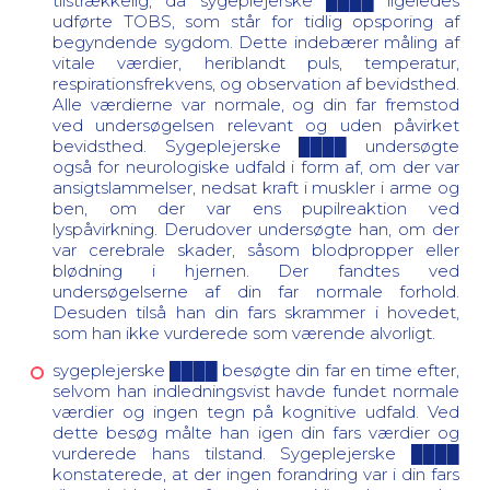
tilstrækkelig, da sygeplejerske ████ ligeledes
udførte TOBS, som står for tidlig opsporing af
begyndende sygdom. Dette indebærer måling af
vitale værdier, heriblandt puls, temperatur,
respirationsfrekvens, og observation af bevidsthed.
Alle værdierne var normale, og din far fremstod
ved undersøgelsen relevant og uden påvirket
bevidsthed. Sygeplejerske ████ undersøgte
også for neurologiske udfald i form af, om der var
ansigtslammelser, nedsat kraft i muskler i arme og
ben, om der var ens pupilreaktion ved
lyspåvirkning. Derudover undersøgte han, om der
var cerebrale skader, såsom blodpropper eller
blødning i hjernen. Der fandtes ved
undersøgelserne af din far normale forhold.
Desuden tilså han din fars skrammer i hovedet,
som han ikke vurderede som værende alvorligt.
sygeplejerske ████ besøgte din far en time efter,
selvom han indledningsvist havde fundet normale
værdier og ingen tegn på kognitive udfald. Ved
dette besøg målte han igen din fars værdier og
vurderede hans tilstand. Sygeplejerske ████
konstaterede, at der ingen forandring var i din fars