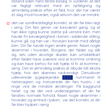
tilstand siden hans første besøg. Vi vurderer, at det
var fagligt relevant med en opfølgning og
almindelig praksis efter et fald, hvor der har været
et slag mod hovedet, også selvom det var mindre.
det var sundhedsfagligt korrekt, at din far blev lagt
i seng. Din fars gener var besværet gang, og at
han ikke rigtig kunne støtte på venstre ben, men
havde fin bevægelighed i benet i siddende stilling,
kunne gå, og han var i forvejen kendt med dårligt
ben. Din far havde ingen andre gener, fraset nogle
skrammer i hovedet. Borgere, der falder og slår
sig, selv uden alvorlige skader, kan umiddelbart
efter faldet have sværere ved at komme omkring
og kan have behov for lidt hjælp til fx at komme i
seng. Det er almindelig praksis at tilbyde lidt ekstra
hjælp, hvis det skønnes nødvendigt. Derudover
udleverede sygeplejerske ████ nummeret til
nattevagten og instruerede din fars hustru i at
ringe ved de mindste ændringer. På baggrund
heraf, og da der ved undersøgelsen af din far
fandtes normale forhold, fraset nogle skrammer i
hovedet og ømhed i lysken, var det korrekt, at din
far blev hjulpet i seng.