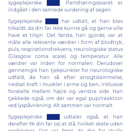
sygeplejerske ████. Partshøringssvaret er
indgået i den samlede vurdering af sagen.
Sygeplejerske ████ har udtalt, at han blev
tilkaldt, da din far ikke kunne gå og gerne ville
have et tilsyn. Det første, han gjorde, var at
måle alle relevante værdier i form af blodtryk,
puls, respirationsfrekvens, neurologiske status
(Glasgow coma scale) og temperatur. Alle
værdier var inden for normalen. Derudover
gennemgik han tjekpunkter for neurologiske
udfald, da han så efter ansigtslammelse,
nedsat kraft i muskler i arme og ben, inklusive
forskelle mellem højre og venstre side. Han
tjekkede også, om der var egal pupilreaktion
ved lyspåvirkning. Alt sammen var normalt.
Sygeplejerske ████ udtaler også, at han
derefter fik din far op at stå, hvilket skete uden
problemer. Det var først, da din far skulle