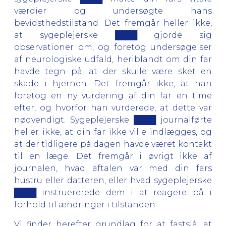
værdier og undersøgte hans
bevidsthedstilstand. Det fremgår heller ikke,
at sygeplejerske ████ gjorde sig
observationer om, og foretog undersøgelser
af neurologiske udfald, heriblandt om din far
havde tegn på, at der skulle være sket en
skade i hjernen. Det fremgår ikke, at han
foretog en ny vurdering af din far en time
efter, og hvorfor han vurderede, at dette var
nødvendigt. Sygeplejerske ████ journalførte
heller ikke, at din far ikke ville indlægges, og
at der tidligere på dagen havde været kontakt
til en læge. Det fremgår i øvrigt ikke af
journalen, hvad aftalen var med din fars
hustru eller datteren, eller hvad sygeplejerske
████ instruererede dem i at reagere på i
forhold til ændringer i tilstanden.
Vi finder herefter grundlag for at fastslå, at