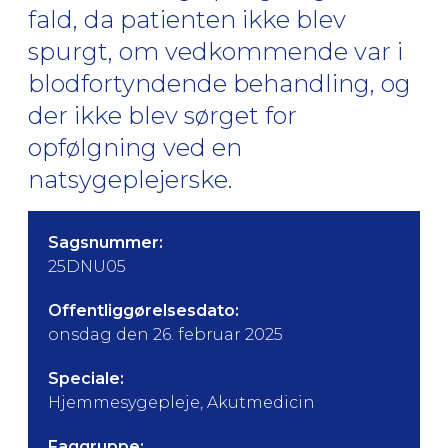
fald, da patienten ikke blev
spurgt, om vedkommende var i
blodfortyndende behandling, og
der ikke blev sørget for
opfølgning ved en
natsygeplejerske.
Sagsnummer:
25DNU05
Offentliggørelsesdato:
onsdag den 26. februar 2025
Speciale:
Hjemmesygepleje, Akutmedicin
Faggruppe: