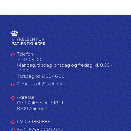
Telefon
72 33 05 00
Mandag, tirsdag, onsdag og fredag: kl. 8.00 -
14.00
Torsdag: kl. 8.00-16.00
E-mail: stpk@stpk.dk
Adresse
Olof Palmes Allé 18 H
8200 Aarhus N
CVR: 39850885
EAN: 5798000363670