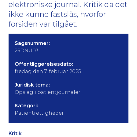
elektroniske journal. Kritik da det
ikke kunne fastslås, hvorfor
forsiden var tilgået.
Sagsnummer:
25DNU03
Offentliggørelsesdato:
fredag den 7. februar 2025
Juridisk tema:
Opslag i patientjournaler
Kategori:
Patientrettigheder
Kritik