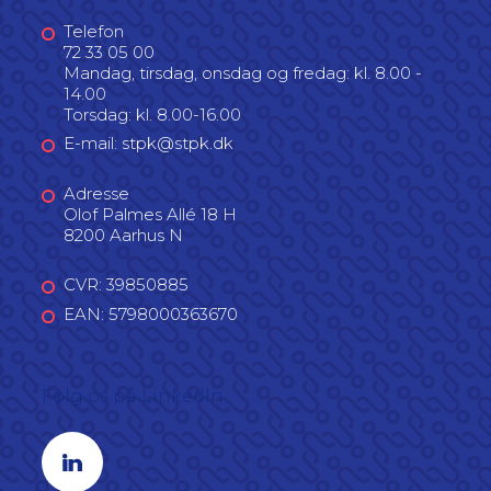
Telefon
72 33 05 00
Mandag, tirsdag, onsdag og fredag: kl. 8.00 -
14.00
Torsdag: kl. 8.00-16.00
E-mail: stpk@stpk.dk
Adresse
Olof Palmes Allé 18 H
8200 Aarhus N
CVR: 39850885
EAN: 5798000363670
Følg os på LinkedIn
Linkedin profil