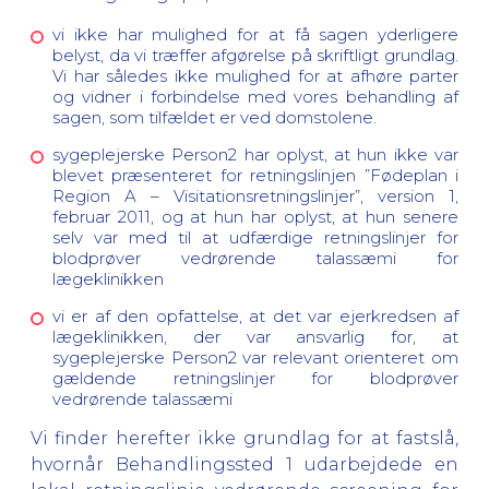
vi ikke har mulighed for at få sagen yderligere
belyst, da vi træffer afgørelse på skriftligt grundlag.
Vi har således ikke mulighed for at afhøre parter
og vidner i forbindelse med vores behandling af
sagen, som tilfældet er ved domstolene.
sygeplejerske Person2 har oplyst, at hun ikke var
blevet præsenteret for retningslinjen ”Fødeplan i
Region A – Visitationsretningslinjer”, version 1,
februar 2011, og at hun har oplyst, at hun senere
selv var med til at udfærdige retningslinjer for
blodprøver vedrørende talassæmi for
lægeklinikken
vi er af den opfattelse, at det var ejerkredsen af
lægeklinikken, der var ansvarlig for, at
sygeplejerske Person2 var relevant orienteret om
gældende retningslinjer for blodprøver
vedrørende talassæmi
Vi finder herefter ikke grundlag for at fastslå,
hvornår Behandlingssted 1 udarbejdede en