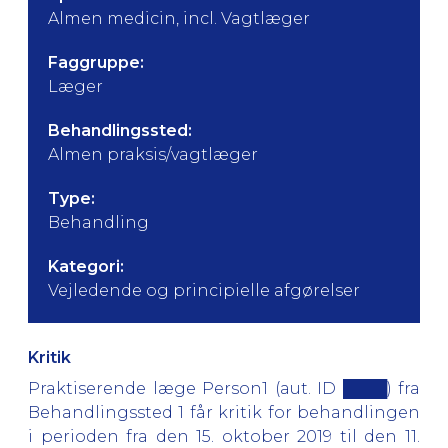
Almen medicin, incl. Vagtlæger
Faggruppe:
Læger
Behandlingssted:
Almen praksis/vagtlæger
Type:
Behandling
Kategori:
Vejledende og principielle afgørelser
Kritik
Praktiserende læge Person1 (aut. ID ████) fra
Behandlingssted 1 får kritik for behandlingen
i perioden fra den 15. oktober 2019 til den 11.