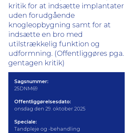
kritik for at indsætte implantater
uden forudgående
knogleopbygning samt for at
indsætte en bro med
utilstrækkelig funktion og
udformning. (Offentliggøres pga.
gentagen kritik)
Sagsnummer:
25DNM69
Offentliggørelsesdato:
onsdag den 29. oktober 2025
Speciale:
Tandpleje og -behandling