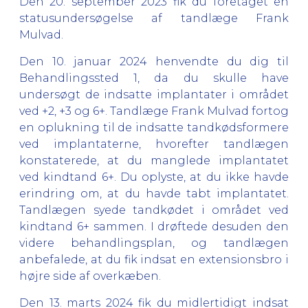
Den 20. september 2023 fik du foretaget en
statusundersøgelse af tandlæge Frank
Mulvad.
Den 10. januar 2024 henvendte du dig til
Behandlingssted 1, da du skulle have
undersøgt de indsatte implantater i området
ved +2, +3 og 6+. Tandlæge Frank Mulvad fortog
en oplukning til de indsatte tandkødsformere
ved implantaterne, hvorefter tandlægen
konstaterede, at du manglede implantatet
ved kindtand 6+. Du oplyste, at du ikke havde
erindring om, at du havde tabt implantatet.
Tandlægen syede tandkødet i området ved
kindtand 6+ sammen. I drøftede desuden den
videre behandlingsplan, og tandlægen
anbefalede, at du fik indsat en extensionsbro i
højre side af overkæben.
Den 13. marts 2024 fik du midlertidigt indsat