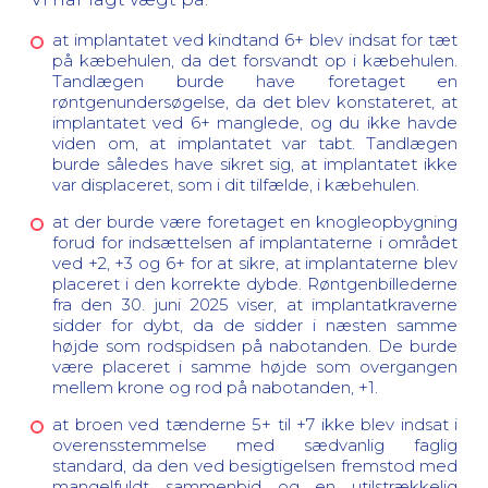
at implantatet ved kindtand 6+ blev indsat for tæt
på kæbehulen, da det forsvandt op i kæbehulen.
Tandlægen burde have foretaget en
røntgenundersøgelse, da det blev konstateret, at
implantatet ved 6+ manglede, og du ikke havde
viden om, at implantatet var tabt. Tandlægen
burde således have sikret sig, at implantatet ikke
var displaceret, som i dit tilfælde, i kæbehulen.
at der burde være foretaget en knogleopbygning
forud for indsættelsen af implantaterne i området
ved +2, +3 og 6+ for at sikre, at implantaterne blev
placeret i den korrekte dybde. Røntgenbillederne
fra den 30. juni 2025 viser, at implantatkraverne
sidder for dybt, da de sidder i næsten samme
højde som rodspidsen på nabotanden. De burde
være placeret i samme højde som overgangen
mellem krone og rod på nabotanden, +1.
at broen ved tænderne 5+ til +7 ikke blev indsat i
overensstemmelse med sædvanlig faglig
standard, da den ved besigtigelsen fremstod med
mangelfuldt sammenbid og en utilstrækkelig