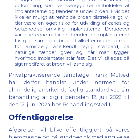
udformning, som vanskeliggjorde renholdelse af
implantaterne og tænderne under broen. Hvis det
ikke er muligt at renholde broen tilstrækkeligt, vil
der være en øget risiko for udvikling af caries og
betændelse omkring implantaterne. Derudover
var dine egne naturlige tænder og implantaterne
fastgjort sammen i broen, hvilket er under normen
for almindelig anerkendt faglig standard, da
naturlige tænder giver sig, når man tygger,
hvorimod implantater står fast. Det vil således på
sigt medføre, at broen vil løsne sig.
Privatpraktiserende tandlæge Frank Mulvad
har derfor handlet under normen for
almindelig anerkendt faglig standard ved sin
behandling af dig i perioden 12. juli 2023 til
den 12. juni 2024 hos Behandlingssted 1.
Offentliggørelse
Afgørelsen vil blive offentliggjort på vores
hjemmeside og på sundhed.dk med angivelse