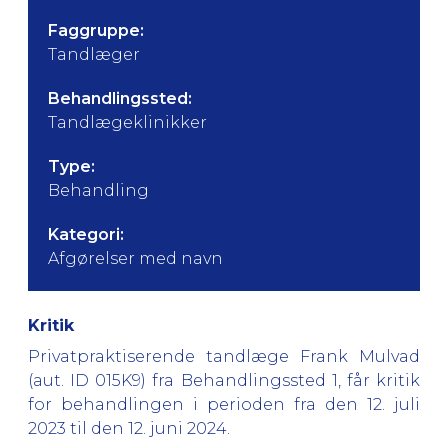
Faggruppe:
Tandlæger
Behandlingssted:
Tandlægeklinikker
Type:
Behandling
Kategori:
Afgørelser med navn
Kritik
Privatpraktiserende tandlæge Frank Mulvad
(aut. ID 015K9) fra Behandlingssted 1, får kritik
for behandlingen i perioden fra den 12. juli
2023 til den 12. juni 2024.