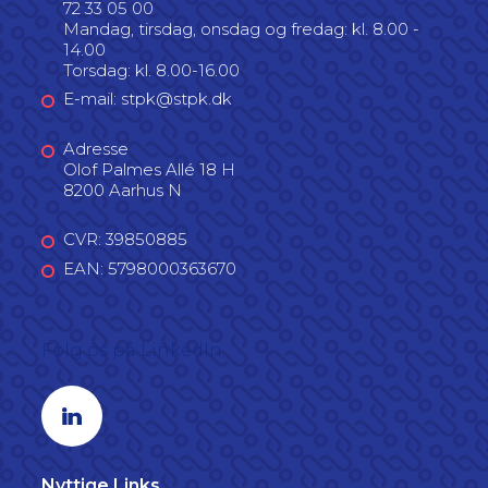
72 33 05 00
Mandag, tirsdag, onsdag og fredag: kl. 8.00 -
14.00
Torsdag: kl. 8.00-16.00
E-mail: stpk@stpk.dk
Adresse
Olof Palmes Allé 18 H
8200 Aarhus N
CVR: 39850885
EAN: 5798000363670
Følg os på LinkedIn
Linkedin profil
Nyttige Links