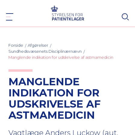
Forside
Afgørelser
Sundhedsvæsenets Disciplinærnævn
Manglende indikation for udskrivelse af astmamedicin
MANGLENDE
INDIKATION FOR
UDSKRIVELSE AF
ASTMAMEDICIN
Vagtlæge Anders Luckow (aut.