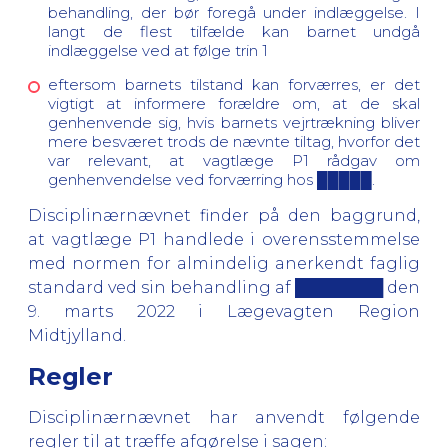
behandling, der bør foregå under indlæggelse. I
langt de flest tilfælde kan barnet undgå
indlæggelse ved at følge trin 1
eftersom barnets tilstand kan forværres, er det
vigtigt at informere forældre om, at de skal
genhenvende sig, hvis barnets vejrtrækning bliver
mere besværet trods de nævnte tiltag, hvorfor det
var relevant, at vagtlæge P1 rådgav om
genhenvendelse ved forværring hos █████.
Disciplinærnævnet finder på den baggrund,
at vagtlæge P1 handlede i overensstemmelse
med normen for almindelig anerkendt faglig
standard ved sin behandling af ████████ den
9. marts 2022 i Lægevagten Region
Midtjylland.
Regler
Disciplinærnævnet har anvendt følgende
regler til at træffe afgørelse i sagen: