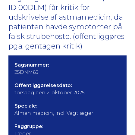
ID 00DLM) får kritik for
udskrivelse af astmamedicin, da
patienten havde symptomer på
falsk strubehoste. (offentliggøres
pga. gentagen kritik)
Sagsnummer:
25DNM65
Offentliggørelsesdato:
torsdag den 2. oktober 2025
Speciale:
Almen medicin, incl. Vagtlæger
Faggruppe:
Læger