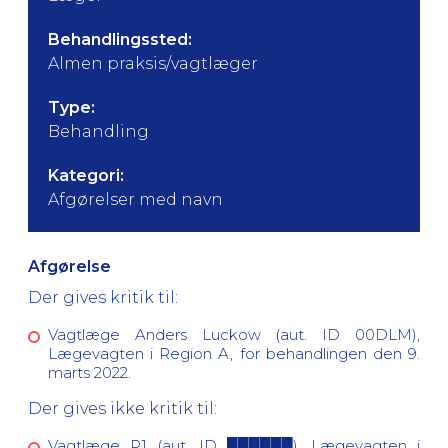
Behandlingssted:
Almen praksis/vagtlæger
Type:
Behandling
Kategori:
Afgørelser med navn
Afgørelse
Der gives kritik til:
Vagtlæge Anders Luckow (aut. ID 00DLM),
Lægevagten i Region A, for behandlingen den 9.
marts 2022.
Der gives ikke kritik til:
Vagtlæge P1 (aut. ID ██████), Lægevagten i