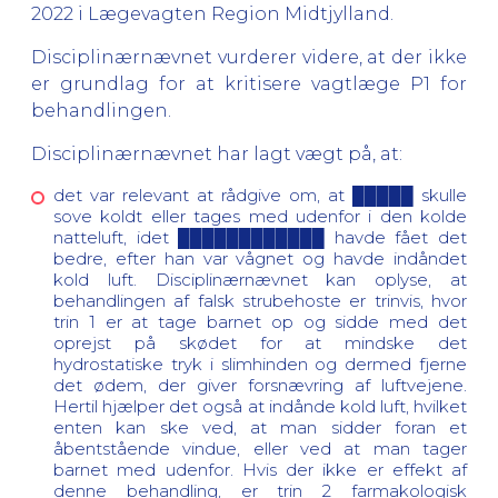
2022 i Lægevagten Region Midtjylland.
Disciplinærnævnet vurderer videre, at der ikke
er grundlag for at kritisere vagtlæge P1 for
behandlingen.
Disciplinærnævnet har lagt vægt på, at:
det var relevant at rådgive om, at █████ skulle
sove koldt eller tages med udenfor i den kolde
natteluft, idet ████████████ havde fået det
bedre, efter han var vågnet og havde indåndet
kold luft. Disciplinærnævnet kan oplyse, at
behandlingen af falsk strubehoste er trinvis, hvor
trin 1 er at tage barnet op og sidde med det
oprejst på skødet for at mindske det
hydrostatiske tryk i slimhinden og dermed fjerne
det ødem, der giver forsnævring af luftvejene.
Hertil hjælper det også at indånde kold luft, hvilket
enten kan ske ved, at man sidder foran et
åbentstående vindue, eller ved at man tager
barnet med udenfor. Hvis der ikke er effekt af
denne behandling, er trin 2 farmakologisk