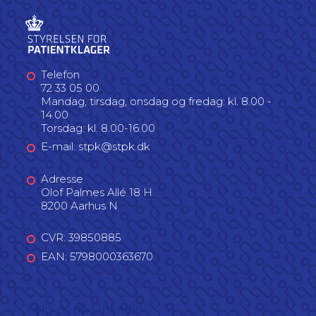
Telefon
72 33 05 00
Mandag, tirsdag, onsdag og fredag: kl. 8.00 -
14.00
Torsdag: kl. 8.00-16.00
E-mail: stpk@stpk.dk
Adresse
Olof Palmes Allé 18 H
8200 Aarhus N
CVR: 39850885
EAN: 5798000363670
Følg os på LinkedIn