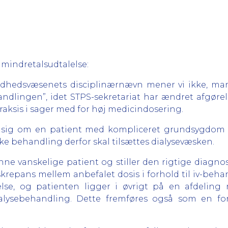
mindretalsudtalelse:
edsvæsenets disciplinærnævn mener vi ikke, man i
ndlingen”, idet STPS-sekretariat har ændret afgørels
raksis i sager med for høj medicindosering.
er sig om en patient med kompliceret grundsygdom (
e behandling derfor skal tilsættes dialysevæsken.
denne vanskelige patient og stiller den rigtige diagn
iskrepans mellem anbefalet dosis i forhold til iv-beh
se, og patienten ligger i øvrigt på en afdeling
ialysebehandling. Dette fremføres også som en 