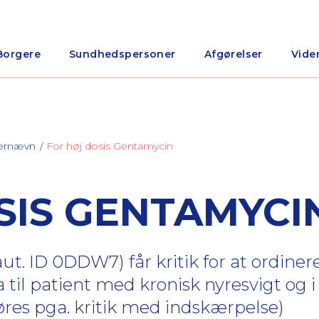
Borgere
Sundhedspersoner
Afgørelser
Vide
nærnævn
For høj dosis Gentamycin
SIS GENTAMYCI
t. ID 0DDW7) får kritik for at ordiner
 til patient med kronisk nyresvigt og i
øres pga. kritik med indskærpelse)