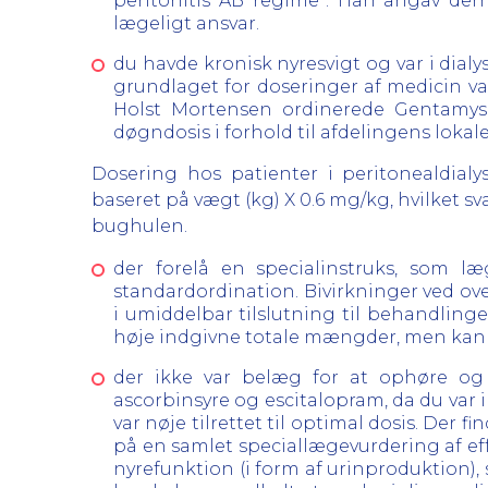
peritonitis AB regime”. Han angav derme
lægeligt ansvar.
du havde kronisk nyresvigt og var i dial
grundlaget for doseringer af medicin var
Holst Mortensen ordinerede Gentamysi
døgndosis i forhold til afdelingens lokale
Dosering hos patienter i peritonealdialy
baseret på vægt (kg) X 0.6 mg/kg, hvilket sv
bughulen.
der forelå en specialinstruks, som l
standardordination. Bivirkninger ved ov
i umiddelbar tilslutning til behandling
høje indgivne totale mængder, men kan o
der ikke var belæg for at ophøre og
ascorbinsyre og escitalopram, da du var 
var nøje tilrettet til optimal dosis. Der
på en samlet speciallægevurdering af eff
nyrefunktion (i form af urinproduktion)