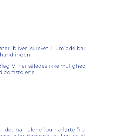
ater bliver skrevet i umiddelbar
behandlingen
ndlag. Vi har således ikke mulighed
ved domstolene
 idet han alene journalførte ”rp.