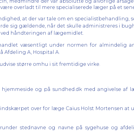
n, medmindre der var absolutte og alvorlige årsager 
være overladt til mere specialiserede læger på et sen
dighed, at der var tale om en specialistbehandling, s
gjorde sig gældende, når det skulle administreres i bu
ejl ved håndteringen af lægemidlet.
andlet væsentligt under normen for almindelig an
 Afdeling A, Hospital A.
vise større omhu i sit fremtidige virke.
res hjemmeside og på sundhed.dk med angivelse af læ
har indskærpet over for læge Caius Holst Mortensen at 
runder stednavne og navne på sygehuse og afdelin