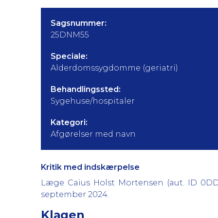
Sagsnummer:
25DNM55
Speciale:
Alderdomssygdomme (geriatri)
Behandlingssted:
Sygehuse/hospitaler
Kategori:
Afgørelser med navn
Kritik med indskærpelse
Læge Caius Holst Mortensen (aut. ID 0DDW
september 2024.
Klagen