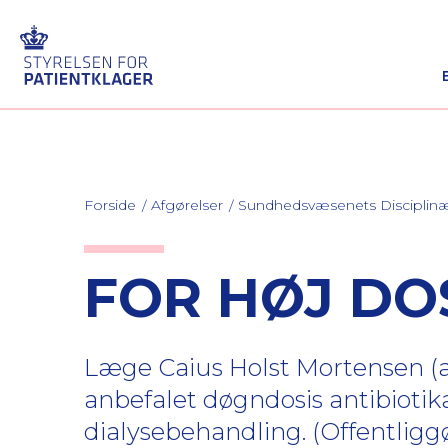
Forside
Afgørelser
Sundhedsvæsenets Discipli
FOR HØJ DO
Læge Caius Holst Mortensen (au
anbefalet døgndosis antibiotika
dialysebehandling. (Offentligg