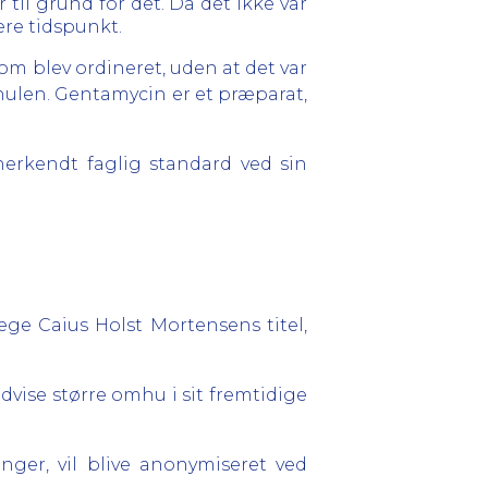
til grund for det. Da det ikke var
ere tidspunkt.
om blev ordineret, uden at det var
ghulen. Gentamycin er et præparat,
erkendt faglig standard ved sin
ge Caius Holst Mortensens titel,
udvise større omhu i sit fremtidige
ger, vil blive anonymiseret ved