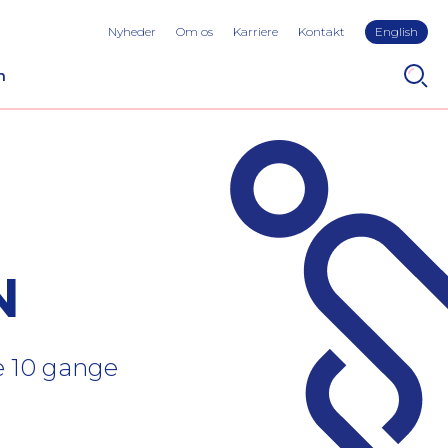
Nyheder
Om os
Karriere
Kontakt
English
n
N
e 10 gange