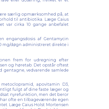
ave eller dosering, hvilket er et
r være særlig opmærksomhed på, at
rhold til antibiotika. Læge Caius
t var cirka 10 gange anbefalet
et en engangsdosis af Gentamycin
 40 mg/døgn administreret direkte i
ionen frem for udregning efter
sen og høretab. Det opstår oftest
 ved gentagne, vedvarende samlede
metoclopramid, apovitamin D3,
tligt fulgt af dine faste læger og
 nedsat nyrefunktion, men det beror
r har ofte en tilbageværende egen
entet. Læge Caius Holst Mortensen