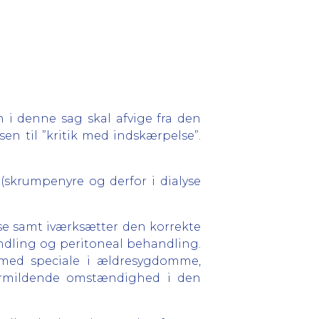
 denne sag skal afvige fra den
en til ”kritik med indskærpelse”.
skrumpenyre og derfor i dialyse
ose samt iværksætter den korrekte
andling og peritoneal behandling.
 med speciale i ældresygdomme,
formildende omstændighed i den