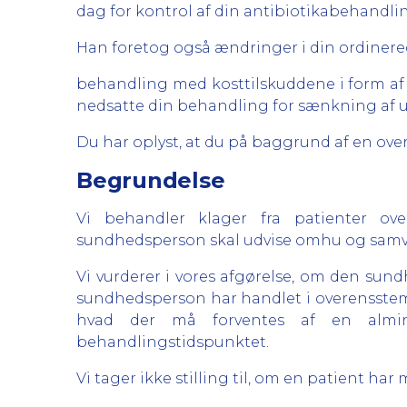
dag for kontrol af din antibiotikabehandli
Han foretog også ændringer i din ordinered
behandling med kosttilskuddene i form af
nedsatte din behandling for sænkning af uri
Du har oplyst, at du på baggrund af en over
Begrundelse
Vi behandler klager fra patienter ove
sundhedsperson skal udvise omhu og samvit
Vi vurderer i vores afgørelse, om den sundh
sundhedsperson har handlet i overensstem
hvad der må forventes af en almi
behandlingstidspunktet.
Vi tager ikke stilling til, om en patient h