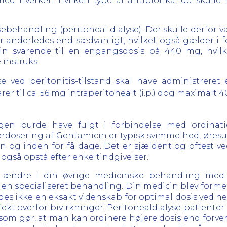
d hverken hvilken type af antibiotika, du skulle h
ysebehandling (peritoneal dialyse). Der skulle derfo
 anderledes end sædvanligt, hvilket også gælder i fo
n svarende til en engangsdosis på 440 mg, hvilke
 instruks.
se ved peritonitis-tilstand skal have administrer
arer til ca. 56 mg intraperitonealt (i.p.) dog maximalt
ægen burde have fulgt i forbindelse med ordinat
erdosering af Gentamicin er typisk svimmelhed, øresu
en og inden for få dage. Det er sjældent og oftest
gså opstå efter enkeltindgivelser.
 ændre i din øvrige medicinske behandling med 
i en specialiseret behandling. Din medicin blev formen
 findes ikke en eksakt videnskab for optimal dosis ved
ekt overfor bivirkninger. Peritonealdialyse-patiente
, som gør, at man kan ordinere højere dosis end forv