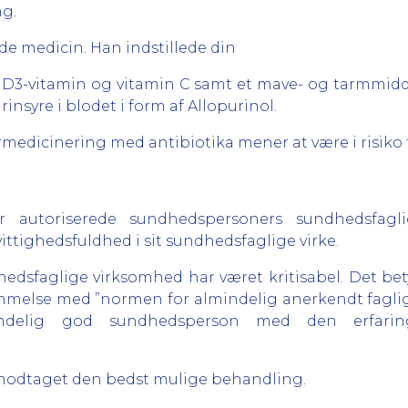
ng.
e medicin. Han indstillede din
 D3-vitamin og vitamin C samt et mave- og tarmmidd
nsyre i blodet i form af Allopurinol.
medicinering med antibiotika mener at være i risiko f
r autoriserede sundhedspersoners sundhedsfagli
tighedsfuldhed i sit sundhedsfaglige virke.
edsfaglige virksomhed har været kritisabel. Det betyde
melse med ”normen for almindelig anerkendt faglig 
ndelig god sundhedsperson med den erfarin
ar modtaget den bedst mulige behandling.