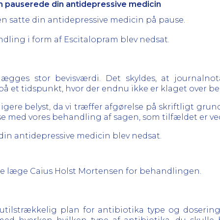
n pauserede din antidepressive medicin
en satte din antidepressive medicin på pause.
ndling i form af Escitalopram blev nedsat.
lægges stor bevisværdi. Det skyldes, at journalnot
på et tidspunkt, hvor der endnu ikke er klaget over 
igere belyst, da vi træffer afgørelse på skriftligt gru
else med vores behandling af sagen, som tilfældet er 
t din antidepressive medicin blev nedsat.
isere læge Caius Holst Mortensen for behandlingen.
ilstrækkelig plan for antibiotika type og dosering,