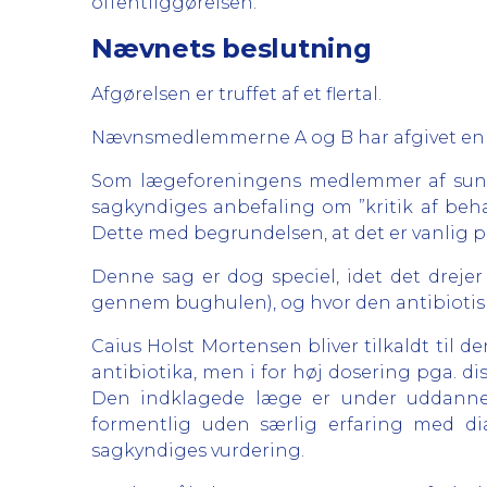
offentliggørelsen.
Nævnets beslutning
Afgørelsen er truffet af et flertal.
Nævnsmedlemmerne A og B har afgivet en 
Som lægeforeningens medlemmer af sundh
sagkyndiges anbefaling om ”kritik af beha
Dette med begrundelsen, at det er vanlig p
Denne sag er dog speciel, idet det drej
gennem bughulen), og hvor den antibiotisk
Caius Holst Mortensen bliver tilkaldt til 
antibiotika, men i for høj dosering pga. d
Den indklagede læge er under uddannel
formentlig uden særlig erfaring med d
sagkyndiges vurdering.