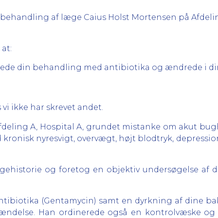
kt behandling af læge Caius Holst Mortensen på Afdeli
 at:
ede din behandling med antibiotika og ændrede i din
 vi ikke har skrevet andet.
fdeling A, Hospital A, grundet mistanke om akut bug
onisk nyresvigt, overvægt, højt blodtryk, depression,
ehistorie og foretog en objektiv undersøgelse af di
tibiotika (Gentamycin) samt en dyrkning af dine bak
ndelse. Han ordinerede også en kontrolvæske og b