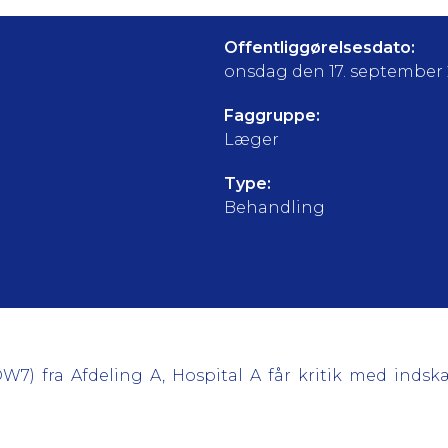
Offentliggørelsesdato:
onsdag den 17. september
Faggruppe:
Læger
Type:
Behandling
7) fra Afdeling A, Hospital A får kritik med inds