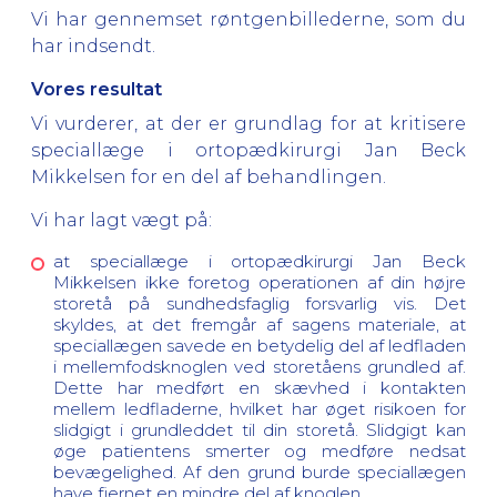
Vi har gennemset røntgenbillederne, som du
har indsendt.
Vores resultat
Vi vurderer, at der er grundlag for at kritisere
speciallæge i ortopædkirurgi Jan Beck
Mikkelsen for en del af behandlingen.
Vi har lagt vægt på:
at speciallæge i ortopædkirurgi Jan Beck
Mikkelsen ikke foretog operationen af din højre
storetå på sundhedsfaglig forsvarlig vis. Det
skyldes, at det fremgår af sagens materiale, at
speciallægen savede en betydelig del af ledfladen
i mellemfodsknoglen ved storetåens grundled af.
Dette har medført en skævhed i kontakten
mellem ledfladerne, hvilket har øget risikoen for
slidgigt i grundleddet til din storetå. Slidgigt kan
øge patientens smerter og medføre nedsat
bevægelighed. Af den grund burde speciallægen
have fjernet en mindre del af knoglen.