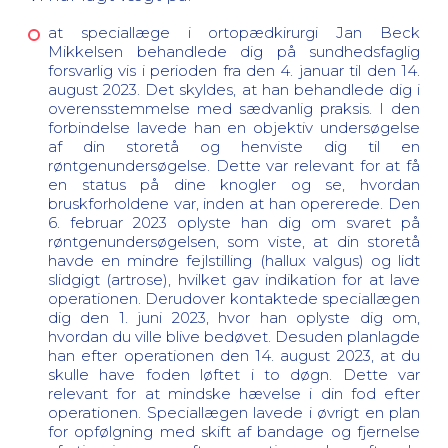
at speciallæge i ortopædkirurgi Jan Beck
Mikkelsen behandlede dig på sundhedsfaglig
forsvarlig vis i perioden fra den 4. januar til den 14.
august 2023. Det skyldes, at han behandlede dig i
overensstemmelse med sædvanlig praksis. I den
forbindelse lavede han en objektiv undersøgelse
af din storetå og henviste dig til en
røntgenundersøgelse. Dette var relevant for at få
en status på dine knogler og se, hvordan
bruskforholdene var, inden at han opererede. Den
6. februar 2023 oplyste han dig om svaret på
røntgenundersøgelsen, som viste, at din storetå
havde en mindre fejlstilling (hallux valgus) og lidt
slidgigt (artrose), hvilket gav indikation for at lave
operationen. Derudover kontaktede speciallægen
dig den 1. juni 2023, hvor han oplyste dig om,
hvordan du ville blive bedøvet. Desuden planlagde
han efter operationen den 14. august 2023, at du
skulle have foden løftet i to døgn. Dette var
relevant for at mindske hævelse i din fod efter
operationen. Speciallægen lavede i øvrigt en plan
for opfølgning med skift af bandage og fjernelse