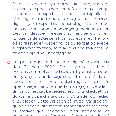
fortsat oplevede symptomer fra tåen, var det
relevant, at speciallægen anbefalede dig at bruge
stivbundet fodtøj, da stivbundet fodtøj aflaster
tåen og er smertelindrende, og at han henviste
dig til fysioterapeutisk behandling. Dette med
henblik på at forbedre bevægeligheden af din tå.
Det var desuden relevant at henvise dig til en
røntgenundersøgelse af din storetå med henblik
på at få lavet en vurdering, da du fortsat oplevede
symptomer fra tåen, som ikke kunne forklares ud
fra den objektive undersøgelse.
at speciallægen behandlede dig på relevant vis
den 7. marts 2024. Det skyldes, at han i
overensstemmelse med sædvanlig praksis lavede
en ny objektiv undersøgelse af din storetå, da du
havde smerter ved belastning af din tå.
Speciallægen fandt ømhed omkring grundleddet i
din tå og nedsat bevægelighed i grundleddet, da
du kunne vippe din tå opad til 20 grader og nedad
til 20 grader. Dette var tegn på, at der var slidgigt i
grundleddet til din storetå. Behandlingen for dette
er sædvanligvis operation med stivgørelse af
grundleddet eller fjernelse af nederste del af