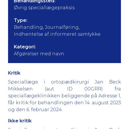
Behandlingssted:
Øvrig speciallægepraksis
Type:
Behandling, Journalføring,
Indhentelse af informeret samtykke
Kategori:
Afgørelser med navn
Kritik
Speciallæge i ortopædkirurgi Jan Beck
Mikkelsen (aut. ID 00GRR) fra
speciallægeklinikken beliggende på Adresse 1,
får kritik for behandlingen den 14. august 2023
og den 6. februar 2024.
Ikke kritik