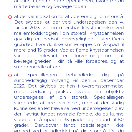
af sting i ugerne efter operationen, hvorefter du
måtte belaste og bevæge foden.
at der var indikation for at operere dig i din storetå.
Det skyldes, at der ved undersøgelsen den 4.
januar 2023 var en mærkbar knystdannelse ved
mellemfodsknoglen i din storetå. Knystdannelsen
gav dig en nedsat bevægelighed i storetåens
grundled, hvor du ikke kunne vippe din tå opad til
mere end 15 grader. Ved at fjerne knystdannelsen
var der relevant en forventning om, at
bevægeligheden i din tå ville forbedres, og at
smerterne ville aftage.
at speciallægen behandlede dig på
sundhedsfaglig forsvarlig vis den 5. december
2023. Det skyldes, at han i overensstemmelse
med sædvanlig praksis lavede en objektiv
undersøgelse af din storetå. Speciallægen
vurderede, at arret var helet, men at der stadig
kunne ses en let hævelse. Ved undersøgelsen blev
der i øvrigt fundet normale forhold, da du kunne
vippe din tå opad til 35 grader og nedad til 50
grader. Derudover fandt speciallægen ikke
ømhed ved grundleddet på din storetå. Da du