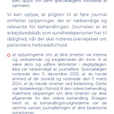
blev oplyst om samt speciallægens forståelse af
samtalen.
Vi kan oplyse, at pligten til at føre journal
omfatter oplysninger, der er nødvendige og
relevante for behandlingen. Journalen er et
arbejdsredskab, som sundhedspersoner har til
rådighed, når der skal noteres overvejelser om
patientens helbredsforhold.
at oplysningerne om, at dine smerter var intense
og vedvarende og begrænsede din evne til at
være aktiv og udføre aktiviteter i dagligdagen,
ikke var nødvendige at journalføre. Speciallægen
noterede den 5. december 2023, at du havde
ømhed af din storetå og noterede den 7. marts
2024, at du havde smerter ved belastning. Dette
var tilstrækkeligt i forhold til den videre behandling.
Nærmere oplysninger om dine smerter var ikke
afgørende for den videre behandling. Årsagen
hertil er, at behandlingsmulighederne var de
samme uanset journalføringen af dine beskrevne
symptomer.