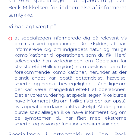
kritisere speciallæge i ortopædkirurgi Jan
Beck Mikkelsen for indhentelse af informeret
samtykke.
Vi har lagt vægt på:
at speciallægen informerede dig på relevant vis
om risici ved operationen. Det skyldes, at han
informerede dig om indgrebets natur og mulige
komplikationer til operationen, som du fik. Hertil
udleverede han vejledningen om Operation for
stiv storetå (Hallux rigidus), som beskriver de ofte
forekommende komplikationer, herunder at der
blandt andet kan opstå betændelse, hævelse,
smerter og nedsat bevægelighed i tåen, ligesom
der kan være mangelfuld effekt af operationen.
Det er vores vurdering, at speciallægen ikke burde
have informeret dig om, hvilke risici der kan opstå,
hvis operationen laves utilstrækkeligt. Af den grund
burde speciallægen ikke have informeret dig om
de symptomer, du har fået med ekstreme
smerter og livsvarige funktionsindskrænkninger.
Speciallæge i ortopædkirurgi Jan Beck