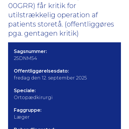
00GRR) får kritik for
utilstrækkelig operation af
patients storetå. (offentliggøres
pga. gentagen kritik)
Sagsnummer:
25DNM54
Offentliggørelsesdato:
fredag den 12. september 2025
Speciale:
Ortopædkirurgi
Faggruppe:
Læger