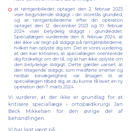
at røntgenbilledet optaget den 2. februar 2023
viser begyndende slidgigt i din storetås grundled,
og at røntgenbillederne efter din operation
optaget den 12. december 2023 og 10. februar
2024 viser betydelig slidgigt i grundleddet.
Speciallægen vurderede den 6. februar 2024, at
der ikke var tegn på slidgigt på røntgenbillederne,
hvilket han oplyste dig om. Det er vores vurdering,
at det kan kritiseres, at speciallægen orienterede
dig forskelligt om din tå, og at han ikke oplyste om
den betydelige slidgigt. Dette gælder uanset, at
den tiltagende slidgigt, som medførte smerter og
nedsat bevægelighed, var årsagen til, at
speciallægen tilbød dig, at du kunne få lavet en ny
operation den 7. marts 2024
Vi vurderer, at der ikke er grundlag for at
kritisere speciallæge i ortopædkirurgi Jan
Beck Mikkelsen for den øvrige del af
behandlingen.
Vi har lagt vægt på: