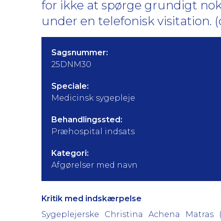
for ikke at spørge grundigt n
under en telefonisk visitation.
Sagsnummer:
25DNM30
Speciale:
Medicinsk sygepleje
Behandlingssted:
Præhospital indsats
Kategori:
Afgørelser med navn
Kritik med indskærpelse
Sygeplejerske Christina Achena Matras 