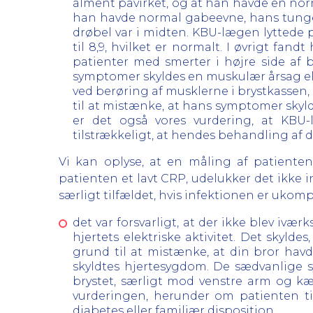
alment påvirket, og at han havde en no
han havde normal gabeevne, hans tunge
drøbel var i midten. KBU-lægen lyttede 
til 8,9, hvilket er normalt. I øvrigt fa
patienter med smerter i højre side af 
symptomer skyldes en muskulær årsag ell
ved berøring af musklerne i brystkassen,
til at mistænke, at hans symptomer skyld
er det også vores vurdering, at KBU-
tilstrækkeligt, at hendes behandling af
Vi kan oplyse, at en måling af patienten
patienten et lavt CRP, udelukker det ikke i
særligt tilfældet, hvis infektionen er ukomp
det var forsvarligt, at der ikke blev iv
hjertets elektriske aktivitet. Det skyl
grund til at mistænke, at din bror ha
skyldtes hjertesygdom. De sædvanlige s
brystet, særligt mod venstre arm og kæ
vurderingen, herunder om patienten tid
diabetes eller familiær disposition.