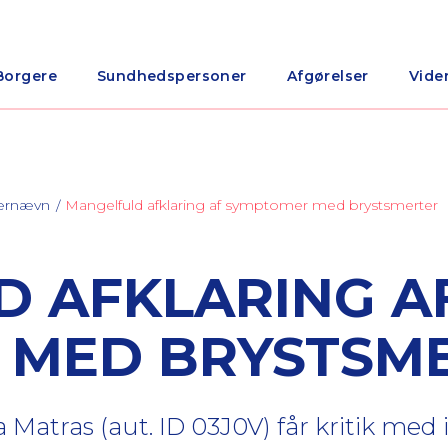
Borgere
Sundhedspersoner
Afgørelser
Vide
nærnævn
Mangelfuld afklaring af symptomer med brystsmerter
 AFKLARING A
 MED BRYSTSM
 Matras (aut. ID 03J0V) får kritik med