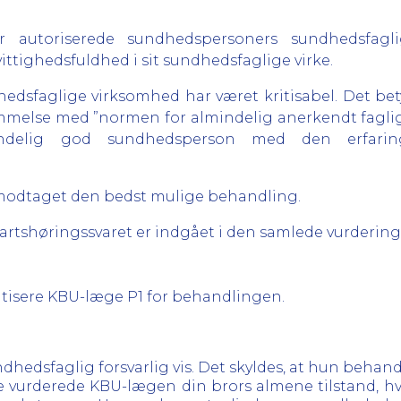
r autoriserede sundhedspersoners sundhedsfagli
tighedsfuldhed i sit sundhedsfaglige virke.
edsfaglige virksomhed har været kritisabel. Det betyde
melse med ”normen for almindelig anerkendt faglig 
ndelig god sundhedsperson med den erfarin
ar modtaget den bedst mulige behandling.
Partshøringssvaret er indgået i den samlede vurdering
kritisere KBU-læge P1 for behandlingen.
hedsfaglig forsvarlig vis. Det skyldes, at hun behan
e vurderede KBU-lægen din brors almene tilstand, hvo