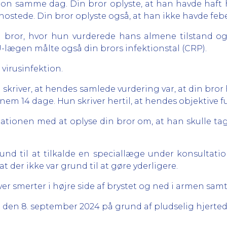
ion samme dag. Din bror oplyste, at han havde haft 
 hostede. Din bror oplyste også, at han ikke havde febe
n bror, hvor hun vurderede hans almene tilstand 
U-lægen målte også din brors infektionstal (CRP).
virusinfektion.
skriver, at hendes samlede vurdering var, at din bror 
m 14 dage. Hun skriver hertil, at hendes objektive f
tationen med at oplyse din bror om, at han skulle tag
rund til at tilkalde en speciallæge under konsultat
t der ikke var grund til at gøre yderligere.
over smerter i højre side af brystet og ned i armen sam
n den 8. september 2024 på grund af pludselig hjerte