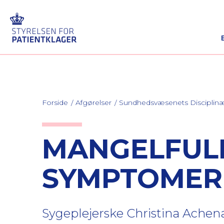
Forside
Afgørelser
Sundhedsvæsenets Discipli
MANGELFULD
SYMPTOMER
Sygeplejerske Christina Achena