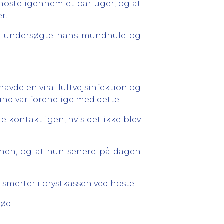
hoste igennem et par uger, og at
r.
og undersøgte hans mundhule og
havde en viral luftvejsinfektion og
und var forenelige med dette.
e kontakt igen, hvis det ikke blev
ionen, og at hun senere på dagen
t smerter i brystkassen ved hoste.
død.