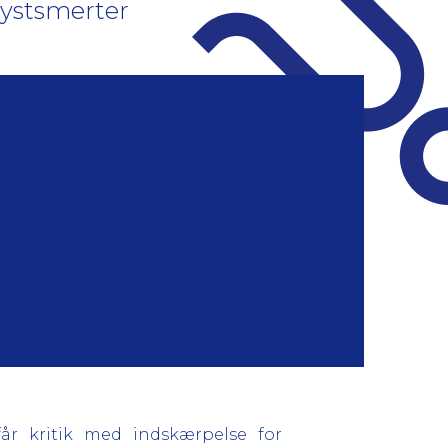
rystsmerter
får kritik med indskærpelse for