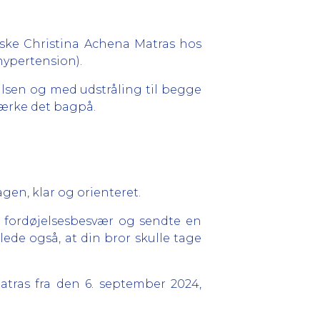
ske Christina Achena Matras hos
hypertension).
alsen og med udstråling til begge
mærke det bagpå.
gen, klar og orienteret.
r fordøjelsesbesvær og sendte en
ede også, at din bror skulle tage
atras fra den 6. september 2024,