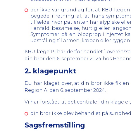
der ikke var grundlag for, at KBU-lægen 
pegede i retning af, at hans symptomer 
tilfælde, hvor patienten har atypiske el
i anfald, besvimelse, hurtig eller langs
Symptomer på en blodprop i hjertet kan 
udstråling til armen, kæben eller ryggen
KBU-læge P1 har derfor handlet i overens
din bror den 6. september 2024 hos Behand
2. klagepunkt
Du har klaget over, at din bror ikke fik 
Region A, den 6. september 2024.
Vi har forstået, at det centrale i din klage er,
din bror ikke blev behandlet på sundheds
Sagsfremstilling