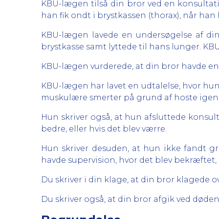
KBU-lægen tilså din bror ved en konsultat
han fik ondt i brystkassen (thorax), når han
KBU-lægen lavede en undersøgelse af di
brystkasse samt lyttede til hans lunger. KB
KBU-lægen vurderede, at din bror havde en 
KBU-lægen har lavet en udtalelse, hvor hun 
muskulære smerter på grund af hoste igenne
Hun skriver også, at hun afsluttede konsul
bedre, eller hvis det blev værre.
Hun skriver desuden, at hun ikke fandt g
havde supervision, hvor det blev bekræftet, a
Du skriver i din klage, at din bror klagede 
Du skriver også, at din bror afgik ved døde