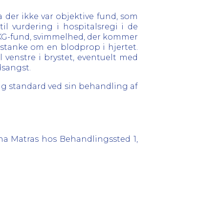
a der ikke var objektive fund, som
il vurdering i hospitalsregi i de
e EKG-fund, svimmelhed, der kommer
mistanke om en blodprop i hjertet.
 venstre i brystet, eventuelt med
dsangst.
g standard ved sin behandling af
ena Matras hos Behandlingssted 1,