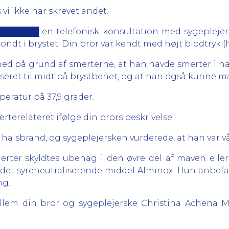
 vi ikke har skrevet andet.
███████ en telefonisk konsultation med sygeplejer
ndt i brystet. Din bror var kendt med højt blodtryk (
 ned på grund af smerterne, at han havde smerter i h
liseret til midt på brystbenet, og at han også kunne 
eratur på 37,9 grader.
erterelateret ifølge din brors beskrivelse.
 halsbrand, og sygeplejersken vurderede, at han var vå
merter skyldtes ubehag i den øvre del af maven elle
det syreneutraliserende middel Alminox. Hun anbefal
ng.
ellem din bror og sygeplejerske Christina Achena M