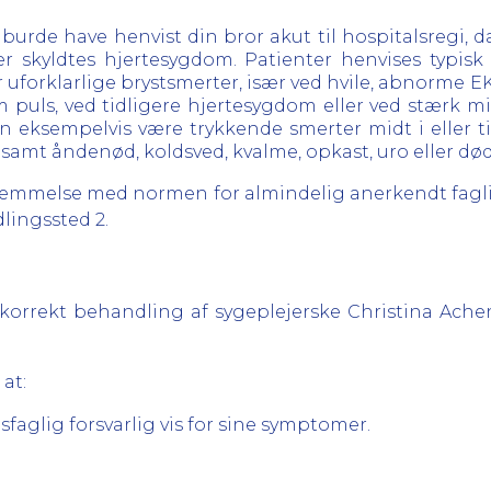
burde have henvist din bror akut til hospitalsregi, d
skyldtes hjertesygdom. Patienter henvises typisk t
ler uforklarlige brystsmerter, især ved hvile, abnorm
om puls, ved tidligere hjertesygdom eller ved stærk 
eksempelvis være trykkende smerter midt i eller til
 samt åndenød, koldsved, kvalme, opkast, uro eller dø
stemmelse med normen for almindelig anerkendt fagli
lingssted 2.
en korrekt behandling af sygeplejerske Christina Ach
 at:
faglig forsvarlig vis for sine symptomer.