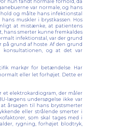
or hun fandt normale forhold, da
ganebuerne var normale, og hans
rhold og målte hans infektionstal
på hans muskler i brystkassen. Hos
nligt at mistænke, at patientens
et, hans smerter kunne fremkaldes
rmalt infektionstal, var der grund
r på grund af hoste. Af den grund
 konsultationen, og at det var
cifik markør for betændelse. Har
ormalt eller let forhøjet. Dette er
er et elektrokardiogram, der måler
 KBU-lægens undersøgelse ikke var
t årsagen til hans brystsmerter
kkende eller strålende smerter i
kofaktorer, som skal tages med i
der, rygning, forhøjet blodtryk,