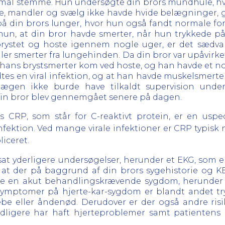
rmal stemme. Hun undersøgte din brors mundhule, hv
, mandler og svælg ikke havde hvide belægninger, 
på din brors lunger, hvor hun også fandt normale fo
ndt hun, at din bror havde smerter, når hun trykkede 
brystet og hoste igennem nogle uger, er det sædva
er smerter fra lungehinden. Da din bror var upåvirk
 hans brystsmerter kom ved hoste, og han havde et no
tes en viral infektion, og at han havde muskelsmerte
lægen ikke burde have tilkaldt supervision under
 din bror blev gennemgået senere på dagen.
s CRP, som står for C-reaktivt protein, er en uspe
nfektion. Ved mange virale infektioner er CRP typisk n
liceret.
ærksat yderligere undersøgelser, herunder et EKG, som 
des, at der på baggrund af din brors sygehistorie og
vde en akut behandlingskrævende sygdom, herunder a
ymptomer på hjerte-kar-sygdom er blandt andet try
be eller åndenød. Derudover er der også andre risi
ligere har haft hjerteproblemer samt patientens al