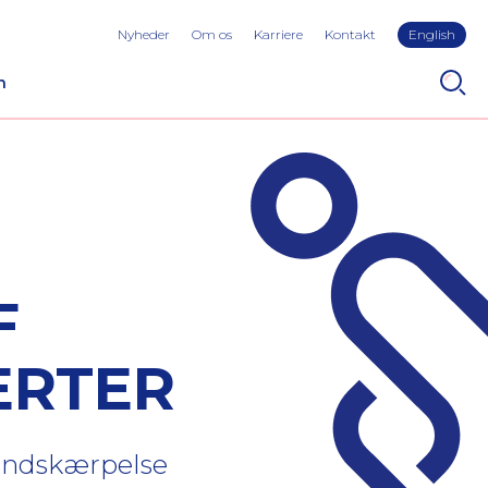
Nyheder
Om os
Karriere
Kontakt
English
n
F
ERTER
 indskærpelse