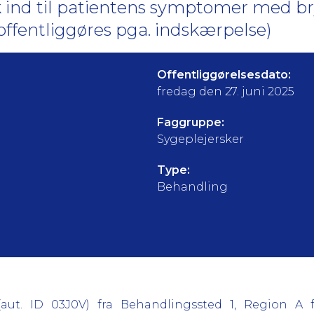
ok ind til patientens symptomer med b
 (offentliggøres pga. indskærpelse)
Offentliggørelsesdato:
fredag den 27. juni 2025
Faggruppe:
Sygeplejersker
Type:
Behandling
(aut. ID 03J0V) fra Behandlingssted 1, Region A 