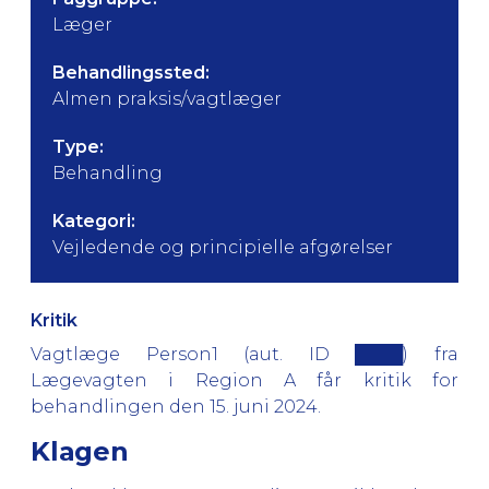
Læger
Behandlingssted:
Almen praksis/vagtlæger
Type:
Behandling
Kategori:
Vejledende og principielle afgørelser
Kritik
Vagtlæge Person1 (aut. ID ████) fra
Lægevagten i Region A får kritik for
behandlingen den 15. juni 2024.
Klagen