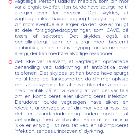
vagtlæge Person1 udskrev medicin, som din mor
var allergisk overfor. Han burde have spurgt ind til
allergier over for medicin. Det skyldes, at
vagtlægen ikke havde adgang til oplysninger om
din mors eventuelle allergier, da det ikke er muligt
at dele forsigtighedsoplysninger, som CAVE, på
tværs af sektorer. Det skyldes også, at
penicillinallergi, som er allergi mod bestemt
antibiotika, er en relativt hyppig forekommende
allergi, der kan medføre alvorlige reaktioner.
det ikke var relevant, at vagtlægen opstartede
behandling ved udskrivning af antibiotika over
telefonen. Det skyldes, at han burde have spurgt
ind til feber og flankesmerter, da din mor oplyste
om sin bekymring for at have blærebetændelse,
med henblik på en vurdering af, om der var tale
om en kompliceret eller ukompliceret infektion.
Derudover burde vagtlægen have sikret en
relevant undersøgelse af din mor ved urinstix, da
det er standardudredning inden opstart af
behandling med antibiotika. Såfremt en urinstix
ikke er entydig i sit resultat ved en ukompliceret
infektion, sendes urinprøven til dyrkning.