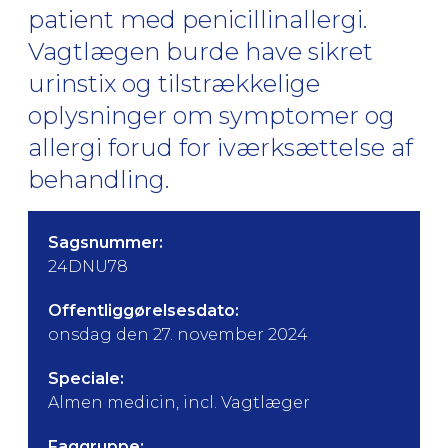
patient med penicillinallergi.
Vagtlægen burde have sikret
urinstix og tilstrækkelige
oplysninger om symptomer og
allergi forud for iværksættelse af
behandling.
Sagsnummer:
24DNU78
Offentliggørelsesdato:
onsdag den 27. november 2024
Speciale:
Almen medicin, incl. Vagtlæger
Faggruppe: