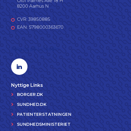
Olof Palmes Allé 18 H
8200 Aarhus N
CVR: 39850885
EAN: 5798000363670
Følg os på LinkedIn
Linkedin profil
Nyttige Links
BORGER.DK
SUNDHED.DK
PATIENTERSTATNINGEN
SUNDHEDSMINISTERIET