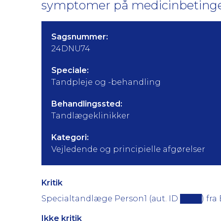
symptomer på medicinbetinge
Sagsnummer:
24DNU74
Speciale:
Tandpleje og -behandling
Behandlingssted:
Tandlægeklinikker
Kategori:
Vejledende og principielle afgørelser
Kritik
Specialtandlæge Person1 (aut. ID ████) fra 
Ikke kritik