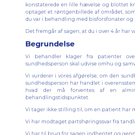
konstaterede en lille hævelse og blottet 
optaget et røntgenbillede af området, som
du var i behandling med bisforsfonater og 
Det fremgår af sagen, at du i over 4 år ha
Begrundelse
Vi behandler klager fra patienter ove
sundhedsperson skal udvise omhu og samvit
Vi vurderer i vores afgørelse, om den sundh
sundhedsperson har handlet i overensstem
hvad der må forventes af en almi
behandlingstidspunktet.
Vi tager ikke stilling til, om en patient h
Vi har modtaget partshøringssvar fra tandl
Vi har til brug for sagen indhentet og ge