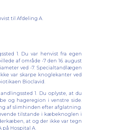
st til Afdeling A.
ssted 1. Du var henvist fra egen
illede af område -7 den 16. august
diameter ved -7. Specialtandlægen
ikke var skarpe knoglekanter ved
iotikaen Bioclavid.
ndlingssted 1. Du oplyste, at du
æbe og hageregion i venstre side.
 af slimhinden efter afglatning.
ævende tilstande i kæbeknoglen i
derkæben, at og der ikke var tegn
 på Hospital A.