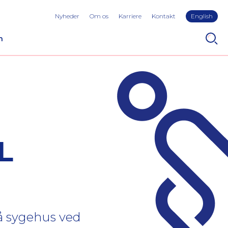
Nyheder
Om os
Karriere
Kontakt
English
n
L
på sygehus ved