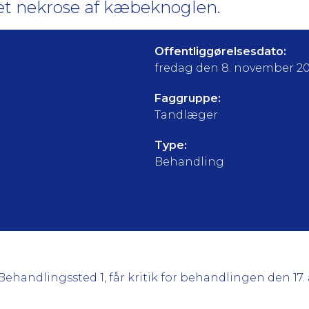
t nekrose af kæbeknoglen.
Offentliggørelsesdato:
fredag den 8. november 2
Faggruppe:
Tandlæger
Type:
Behandling
Behandlingssted 1, får kritik for behandlingen den 17.