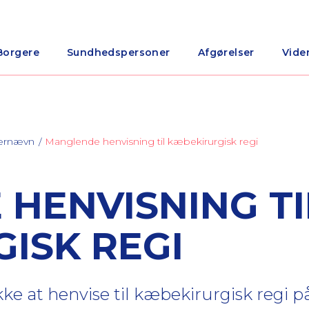
Borgere
Sundhedspersoner
Afgørelser
Vide
nærnævn
Manglende henvisning til kæbekirurgisk regi
HENVISNING TI
ISK REGI
ikke at henvise til kæbekirurgisk regi 