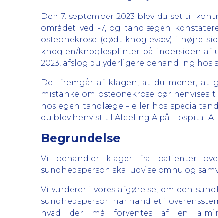
Den 7. september 2023 blev du set til kon
området ved -7, og tandlægen konstatere
osteonekrose (dødt knoglevæv) i højre si
knoglen/knoglesplinter på indersiden af 
2023, afslog du yderligere behandling hos
Det fremgår af klagen, at du mener, at 
mistanke om osteonekrose bør henvises til 
hos egen tandlæge – eller hos specialtand
du blev henvist til Afdeling A på Hospital A.
Begrundelse
Vi behandler klager fra patienter ove
sundhedsperson skal udvise omhu og samvit
Vi vurderer i vores afgørelse, om den sundh
sundhedsperson har handlet i overensstem
hvad der må forventes af en almi