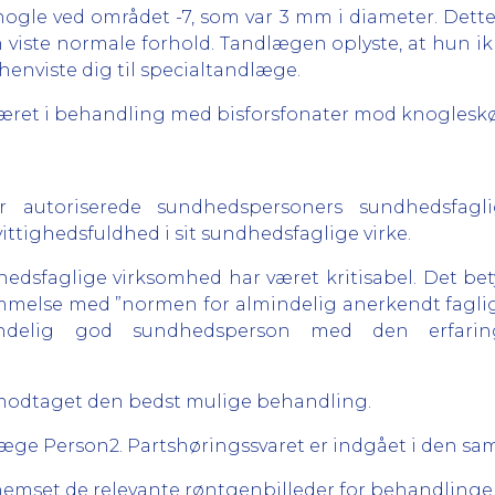
knogle ved området -7, som var 3 mm i diameter. Det
 viste normale forhold. Tandlægen oplyste, at hun ik
henviste dig til specialtandlæge.
r været i behandling med bisforsfonater mod knoglesk
r autoriserede sundhedspersoners sundhedsfagli
tighedsfuldhed i sit sundhedsfaglige virke.
edsfaglige virksomhed har været kritisabel. Det betyde
melse med ”normen for almindelig anerkendt faglig 
ndelig god sundhedsperson med den erfarin
ar modtaget den bedst mulige behandling.
æge Person2. Partshøringssvaret er indgået i den sam
nnemset de relevante røntgenbilleder for behandlinge