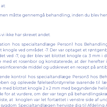
 at:
 A, men måtte gennemgå behandling, inden du blev henvi
 vi ikke har skrevet andet.
tation hos specialtandlæge Person1 hos Behandling
et knogle ved området -7. Der var optaget et røntgenb
t ved -7, og der blev set blottet knogle ca. 3 mm i 
 med et rosenbor og konstaterede, at der herefter 
desinficerende middel og udskrevet en recept på antib
lgende kontrol hos specialtandlæge Person3 hos Beha
ben og oplevede følelsesforstyrrelse svarende til l
med blottet knogle 2 x 2 mm med begyndende heling
de for at vurdere, om der var tegn på behandlingskr
te, at knoglen var let fortættet i venstre side af un
 sygdom. Specialtandlægen henviste dig til Afdeling A