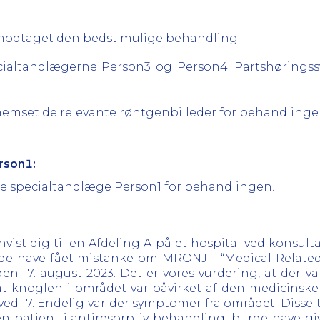
ar modtaget den bedst mulige behandling.
ecialtandlægerne Person3 og Person4. Partshøringss
nnemset de relevante røntgenbilleder for behandlinge
rson1:
isere specialtandlæge Person1 for behandlingen.
st dig til en Afdeling A på et hospital ved konsulta
rde have fået mistanke om MRONJ – “Medical Related
den 17. august 2023. Det er vores vurdering, at der 
t knoglen i området var påvirket af den medicinske 
ed -7. Endelig var der symptomer fra området. Disse t
en patient i antiresorptiv behandling, burde have 