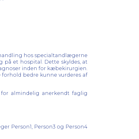
behandling hos specialtandlægerne
 på et hospital. Dette skyldes, at
 diagnoser inden for kæbekirurgien.
ke forhold bedre kunne vurderes af
for almindelig anerkendt faglig
læger Person1, Person3 og Person4