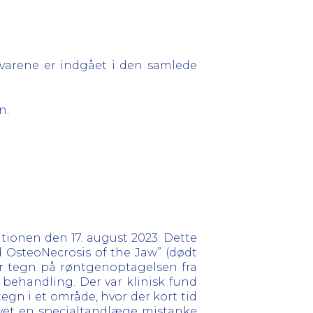
varene er indgået i den samlede
n.
tionen den 17. august 2023. Dette
 OsteoNecrosis of the Jaw” (dødt
var tegn på røntgenoptagelsen fra
behandling. Der var klinisk fund
egn i et område, hvor der kort tid
givet en specialtandlæge mistanke