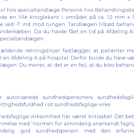
trol hos specialtandlæge Person4 hos Behandlingsste
de en lille knoglekant i området på ca. 1,5 mm x
de ved -7 ind mod tungen. Tandlægen tilbød behand
underkæben. Da du havde fået en tid på Afdeling A
 specialtandlægen.
gældende retningslinjer fastlægger, at patienter m
en Afdeling A på hospital. Derfor burde du have være
lægen. Du mener, at det er en fejl, at du blev beha
r autoriserede sundhedspersoners sundhedsfagli
tighedsfuldhed i sit sundhedsfaglige virke.
edsfaglige virksomhed har været kritisabel. Det betyde
melse med ”normen for almindelig anerkendt faglig 
ndelig god sundhedsperson med den erfarin