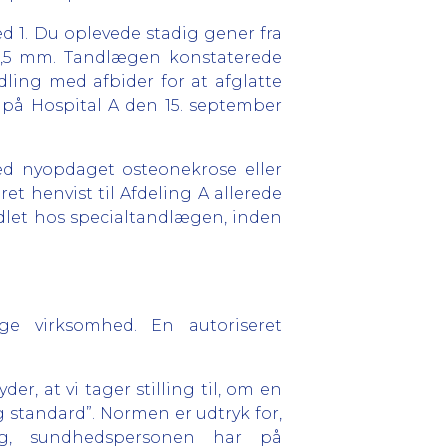
d 1. Du oplevede stadig gener fra
 1,5 mm. Tandlægen konstaterede
ling med afbider for at afglatte
 på Hospital A den 15. september
ed nyopdaget osteonekrose eller
t henvist til Afdeling A allerede
ndlet hos specialtandlægen, inden
ge virksomhed. En autoriseret
r, at vi tager stilling til, om en
standard”. Normen er udtryk for,
g, sundhedspersonen har på