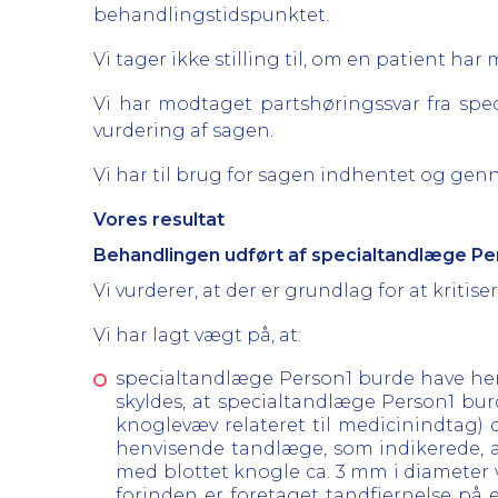
behandlingstidspunktet.
Vi tager ikke stilling til, om en patient h
Vi har modtaget partshøringssvar fra sp
vurdering af sagen.
Vi har til brug for sagen indhentet og ge
Vores resultat
Behandlingen udført af specialtandlæge Pe
Vi vurderer, at der er grundlag for at krit
Vi har lagt vægt på, at:
specialtandlæge Person1 burde have henvi
skyldes, at specialtandlæge Person1 bu
knoglevæv relateret til medicinindtag) 
henvisende tandlæge, som indikerede, a
med blottet knogle ca. 3 mm i diameter v
forinden er foretaget tandfjernelse på 