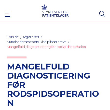
Forside
Afgørelser
Sundhedsvæsenets Disciplinærnævn
Mangelfuld diagnosticering før rodspidsoperation
MANGELFULD
DIAGNOSTICERING
FØR
RODSPIDSOPERATIO
N