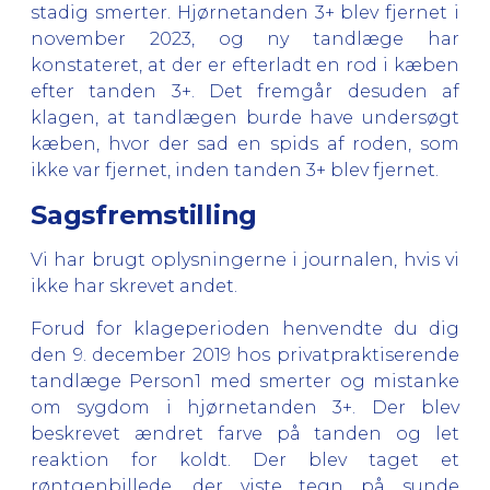
stadig smerter. Hjørnetanden 3+ blev fjernet i
november 2023, og ny tandlæge har
konstateret, at der er efterladt en rod i kæben
efter tanden 3+. Det fremgår desuden af
klagen, at tandlægen burde have undersøgt
kæben, hvor der sad en spids af roden, som
ikke var fjernet, inden tanden 3+ blev fjernet.
Sagsfremstilling
Vi har brugt oplysningerne i journalen, hvis vi
ikke har skrevet andet.
Forud for klageperioden henvendte du dig
den 9. december 2019 hos privatpraktiserende
tandlæge Person1 med smerter og mistanke
om sygdom i hjørnetanden 3+. Der blev
beskrevet ændret farve på tanden og let
reaktion for koldt. Der blev taget et
røntgenbillede, der viste tegn på sunde