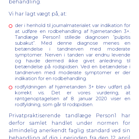
behandling.
Vi har lagt vægt på, at:
der i henhold til journalmaterialet var indikation for
at udføre en rodbehandling af hjørnetanden 3+.
Tandlæge Person1 stillede diagnosen ”pulpitis
subakut”. Med denne diagnose menes en
betændelse i tandnerven med moderate
symptomer. Nerven i tanden var endnu levende
og havde dermed ikke givet anledning til
betændelse på rodspidsen. Ved en betændelse i
tandnerven med moderate symptomer er der
indikation for en rodbehandling.
rodfyldningen af hjørnetanden 3+ blev udført på
korrekt vis. Det er vores vurdering, at
røntgenoptagelsen af 8. januar 2020 viser en
rodfyldning, som går til rodspidsen.
Privatpraktiserende tandlæge Person1 har
derfor samlet handlet under normen for
almindelig anerkendt faglig standard ved sin
behandling af dig i perioden fra den 12. april