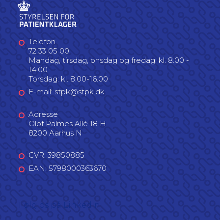
Telefon
72 33 05 00
Mandag, tirsdag, onsdag og fredag: kl. 8.00 -
14.00
Torsdag: kl. 8.00-16.00
E-mail: stpk@stpk.dk
Adresse
Olof Palmes Allé 18 H
8200 Aarhus N
CVR: 39850885
EAN: 5798000363670
Følg os på LinkedIn