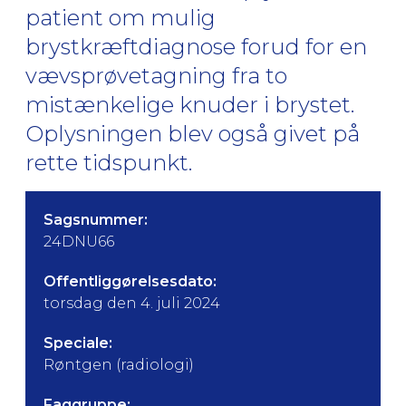
patient om mulig
brystkræftdiagnose forud for en
vævsprøvetagning fra to
mistænkelige knuder i brystet.
Oplysningen blev også givet på
rette tidspunkt.
Sagsnummer:
24DNU66
Offentliggørelsesdato:
torsdag den 4. juli 2024
Speciale:
Røntgen (radiologi)
Faggruppe: