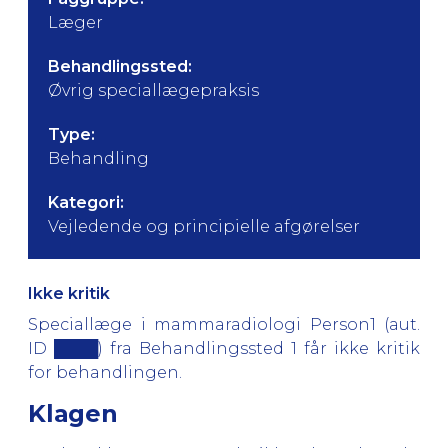
Læger
Behandlingssted:
Øvrig speciallægepraksis
Type:
Behandling
Kategori:
Vejledende og principielle afgørelser
Ikke kritik
Speciallæge i mammaradiologi Person1 (aut.
ID ████) fra Behandlingssted 1 får ikke kritik
for behandlingen.
Klagen