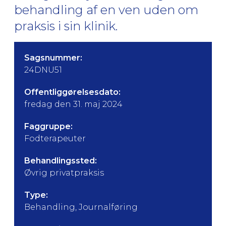
behandling af en ven uden om
praksis i sin klinik.
Sagsnummer:
24DNU51
Offentliggørelsesdato:
fredag den 31. maj 2024
Faggruppe:
Fodterapeuter
Behandlingssted:
Øvrig privatpraksis
Type:
Behandling, Journalføring