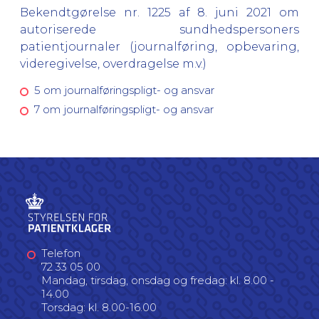
Bekendtgørelse nr. 1225 af 8. juni 2021 om
autoriserede sundhedspersoners
patientjournaler (journalføring, opbevaring,
videregivelse, overdragelse m.v.)
5 om journalføringspligt- og ansvar
7 om journalføringspligt- og ansvar
Telefon
72 33 05 00
Mandag, tirsdag, onsdag og fredag: kl. 8.00 -
14.00
Torsdag: kl. 8.00-16.00