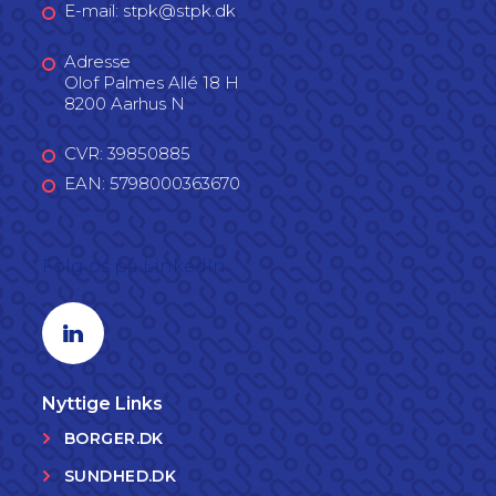
E-mail: stpk@stpk.dk
Adresse
Olof Palmes Allé 18 H
8200 Aarhus N
CVR: 39850885
EAN: 5798000363670
Følg os på LinkedIn
Linkedin profil
Nyttige Links
BORGER.DK
SUNDHED.DK