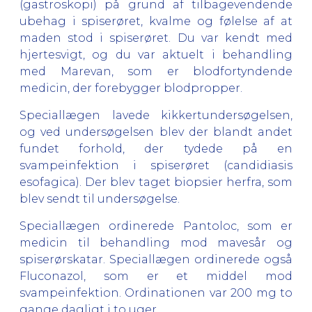
(gastroskopi) på grund af tilbagevendende
ubehag i spiserøret, kvalme og følelse af at
maden stod i spiserøret. Du var kendt med
hjertesvigt, og du var aktuelt i behandling
med Marevan, som er blodfortyndende
medicin, der forebygger blodpropper.
Speciallægen lavede kikkertundersøgelsen,
og ved undersøgelsen blev der blandt andet
fundet forhold, der tydede på en
svampeinfektion i spiserøret (candidiasis
esofagica). Der blev taget biopsier herfra, som
blev sendt til undersøgelse.
Speciallægen ordinerede Pantoloc, som er
medicin til behandling mod mavesår og
spiserørskatar. Speciallægen ordinerede også
Fluconazol, som er et middel mod
svampeinfektion. Ordinationen var 200 mg to
gange dagligt i to uger.