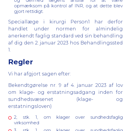
og dermed lægens ansvar for at være
opmærksom på kontrol af INR, og at dette blev
gjort rettidigt.
Speciallæge i kirurgi Person1 har derfor
handlet under normen for almindelig
anerkendt faglig standard ved sin behandling
af dig den 2. januar 2023 hos Behandlingssted
1.
Regler
Vi har afgjort sagen efter:
Bekendtgørelse nr. 9 af 4. januar 2023 af lov
om klage- og erstatningsadgang inden for
sundhedsvæsenet (klage- og
erstatningsloven)
2, stk. 1, om klager over sundhedsfaglig
virksomhed
3, stk. 1, om klager over sundhedsfaglig