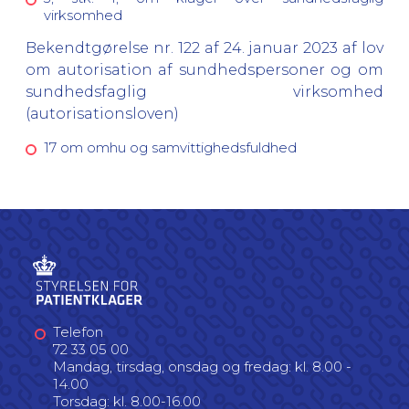
virksomhed
Bekendtgørelse nr. 122 af 24. januar 2023 af lov
om autorisation af sundhedspersoner og om
sundhedsfaglig virksomhed
(autorisationsloven)
17 om omhu og samvittighedsfuldhed
Telefon
72 33 05 00
Mandag, tirsdag, onsdag og fredag: kl. 8.00 -
14.00
Torsdag: kl. 8.00-16.00