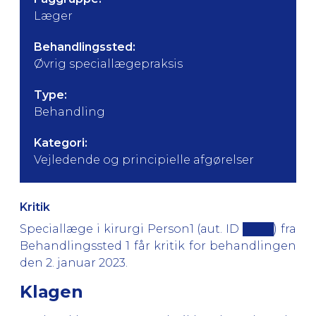
Læger
Behandlingssted:
Øvrig speciallægepraksis
Type:
Behandling
Kategori:
Vejledende og principielle afgørelser
Kritik
Speciallæge i kirurgi Person1 (aut. ID ████) fra
Behandlingssted 1 får kritik for behandlingen
den 2. januar 2023.
Klagen