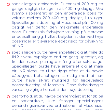
speciallægen ordinerede Fluconazol 200 mg to
gange dagligt i to uger, i alt 400 mg dagligt. Ved
svamp i spiserøret er den anbefalede dosis for
voksne mellem 200-400 mg dagligt, i to uger.
Speciallægens dosering af Fluconazol på 400 mg
dagligt var derfor den maksimale anbefalede
dosis. Fluconazols forhøjede virkning på Marevan
er dosisafhængig, hvilket betyder, at der ved høje
doseringer er tilsvarende øget risiko for påvirkning
af INR
speciallægen burde have anbefalet dig at måle dit
INR-niveau hyppigere end en gang ugentligt, og
før den næste planlagte måling efter seks dage.
Speciallægen burde have anbefalet dig at måle
dit INR-niveau to til tre døgn efter, at du havde
påbegyndt behandlingen, samtidig med, at hun
burde have sikret mulighed for lægevejledt
dosisreducering af Marevan. Disse forholdsregler
var særlig vigtige henset til den høje dosering
det forhold, at du havde gennemgået et forløb på
en patientskole, ikke fratager speciallægens
behandlingsansvar ved ordinationen af Fluconazol