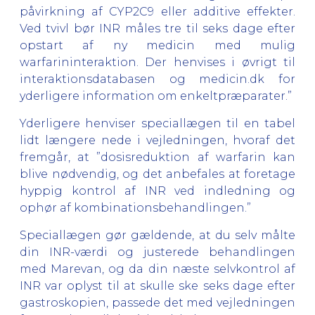
påvirkning af CYP2C9 eller additive effekter.
Ved tvivl bør INR måles tre til seks dage efter
opstart af ny medicin med mulig
warfarininteraktion. Der henvises i øvrigt til
interaktionsdatabasen og medicin.dk for
yderligere information om enkeltpræparater.”
Yderligere henviser speciallægen til en tabel
lidt længere nede i vejledningen, hvoraf det
fremgår, at ”dosisreduktion af warfarin kan
blive nødvendig, og det anbefales at foretage
hyppig kontrol af INR ved indledning og
ophør af kombinationsbehandlingen.”
Speciallægen gør gældende, at du selv målte
din INR-værdi og justerede behandlingen
med Marevan, og da din næste selvkontrol af
INR var oplyst til at skulle ske seks dage efter
gastroskopien, passede det med vejledningen