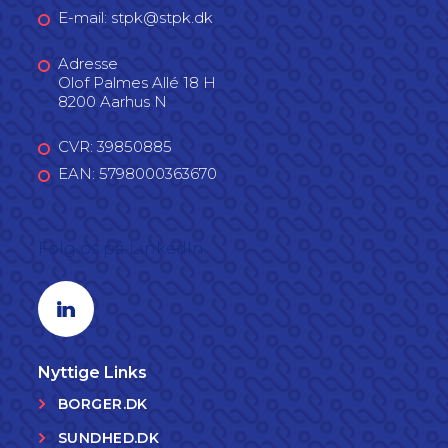
E-mail: stpk@stpk.dk
Adresse
Olof Palmes Allé 18 H
8200 Aarhus N
CVR: 39850885
EAN: 5798000363670
Følg os på LinkedIn
Linkedin profil
Nyttige Links
BORGER.DK
SUNDHED.DK