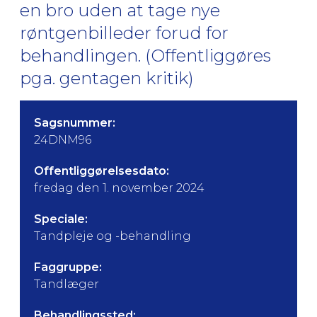
en bro uden at tage nye
røntgenbilleder forud for
behandlingen. (Offentliggøres
pga. gentagen kritik)
Sagsnummer:
24DNM96
Offentliggørelsesdato:
fredag den 1. november 2024
Speciale:
Tandpleje og -behandling
Faggruppe:
Tandlæger
Behandlingssted: