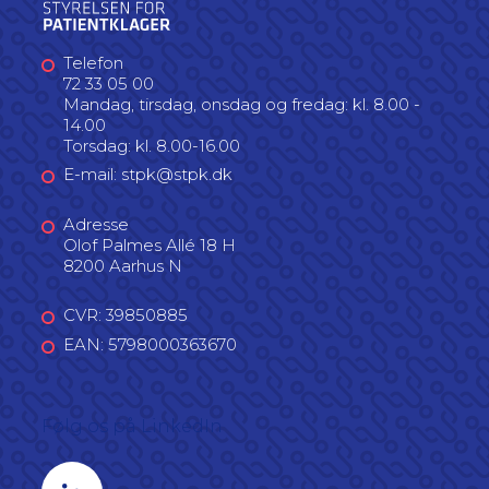
Telefon
72 33 05 00
Mandag, tirsdag, onsdag og fredag: kl. 8.00 -
14.00
Torsdag: kl. 8.00-16.00
E-mail: stpk@stpk.dk
Adresse
Olof Palmes Allé 18 H
8200 Aarhus N
CVR: 39850885
EAN: 5798000363670
Følg os på LinkedIn
Linkedin profil