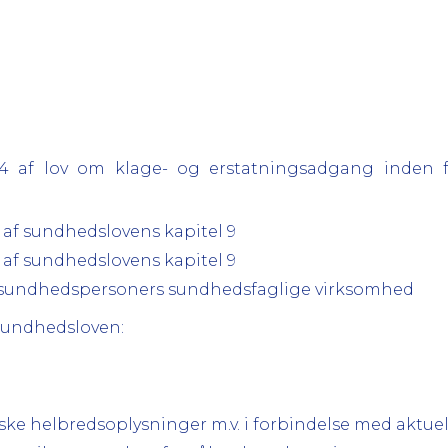
024 af lov om klage- og erstatningsadgang inden 
t af sundhedslovens kapitel 9
t af sundhedslovens kapitel 9
om sundhedspersoners sundhedsfaglige virksomhed
 sundhedsloven:
oniske helbredsoplysninger m.v. i forbindelse med aktu