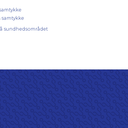
 samtykke
s samtykke
r på sundhedsområdet