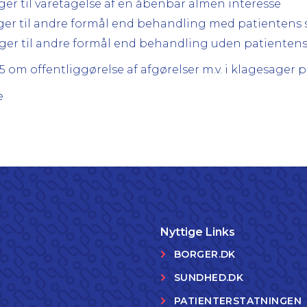
nger til varetagelse af en åbenbar almen interesse
inger til andre formål end behandling med patientens
inger til andre formål end behandling uden patienten
15 om offentliggørelse af afgørelser m.v. i klagesage
e
Nyttige Links
BORGER.DK
SUNDHED.DK
PATIENTERSTATNINGEN