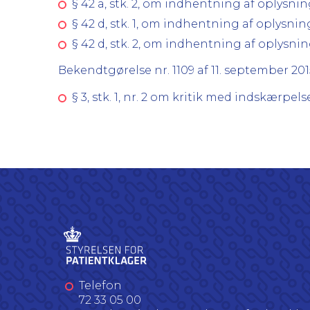
§ 42 a, stk. 2, om indhentning af oplysni
§ 42 d, stk. 1, om indhentning af oplysn
§ 42 d, stk. 2, om indhentning af oplysn
Bekendtgørelse nr. 1109 af 11. september 20
§ 3, stk. 1, nr. 2 om kritik med indskærpels
Telefon
72 33 05 00