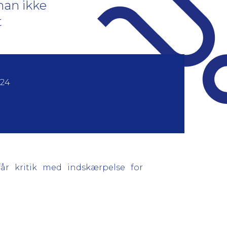
han ikke
t
024
får kritik med indskærpelse for