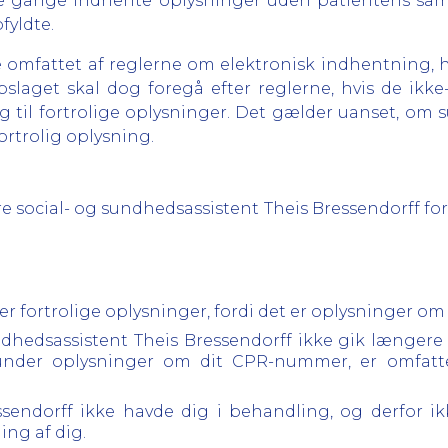
 gange indhente oplysninger uden patientens samtyk
fyldte.
 omfattet af reglerne om elektronisk indhentning, 
Opslaget skal dog foregå efter reglerne, hvis de ikke
ng til fortrolige oplysninger. Det gælder uanset, om
ortrolig oplysning.
sere social- og sundhedsassistent Theis Bressendorff f
er fortrolige oplysninger, fordi det er oplysninger om 
ndhedsassistent Theis Bressendorff ikke gik længere 
runder oplysninger om dit CPR-nummer, er omfatt
ssendorff ikke havde dig i behandling, og derfor i
ing af dig.