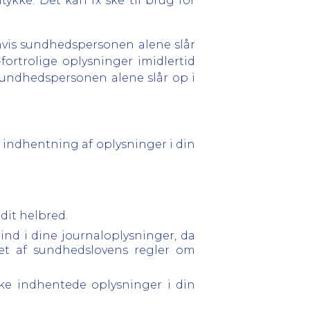
ke. Det kan fx ske til brug for
hvis sundhedspersonen alene slår
-fortrolige oplysninger imidlertid
 sundhedspersonen alene slår op i
or indhentning af oplysninger i din
dit helbred.
ind i dine journaloplysninger, da
et af sundhedslovens regler om
kke indhentede oplysninger i din