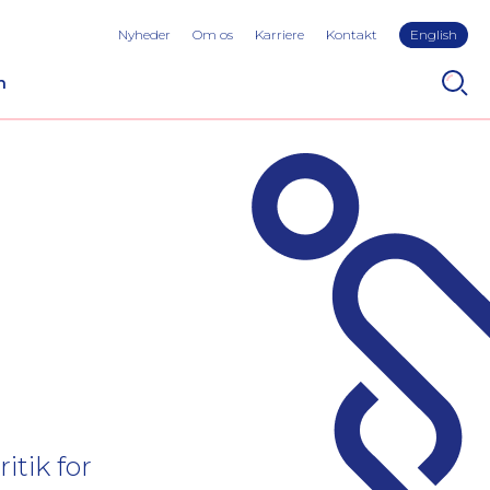
Nyheder
Om os
Karriere
Kontakt
English
n
itik for