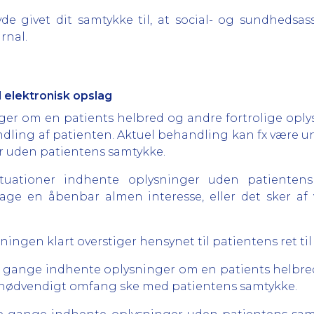
vde givet dit samtykke til, at social- og sundhedsa
rnal.
 elektronisk opslag
r om en patients helbred og andre fortrolige oplysn
dling af patienten. Aktuel behandling kan fx være un
r uden patientens samtykke.
uationer indhente oplysninger uden patientens 
ge en åbenbar almen interesse, eller det sker af 
ningen klart overstiger hensynet til patientens ret ti
gange indhente oplysninger om en patients helbred
i nødvendigt omfang ske med patientens samtykke.