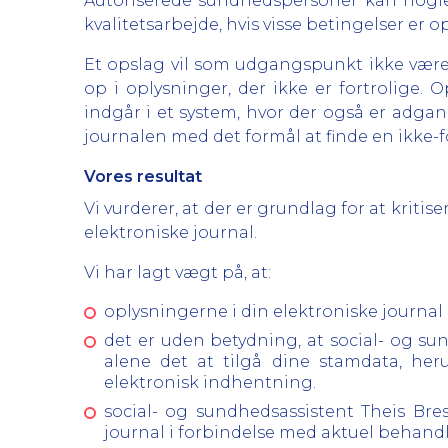
Autoriserede sundhedspersoner kan nogle
kvalitetsarbejde, hvis visse betingelser er op
Et opslag vil som udgangspunkt ikke være
op i oplysninger, der ikke er fortrolige. 
indgår i et system, hvor der også er adga
journalen med det formål at finde en ikke-f
Vores resultat
Vi vurderer, at der er grundlag for at kriti
elektroniske journal.
Vi har lagt vægt på, at:
oplysningerne i din elektroniske journal 
det er uden betydning, at social- og su
alene det at tilgå dine stamdata, he
elektronisk indhentning.
social- og sundhedsassistent Theis Bre
journal i forbindelse med aktuel behandl