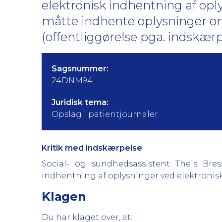
elektronisk indhentning af opl
måtte indhente oplysninger om
(offentliggørelse pga. indskærp
Sagsnummer:
24DNM94
Juridisk tema:
Opslag i patientjournaler
Kritik med indskærpelse
Social- og sundhedsassistent Theis Bre
indhentning af oplysninger ved elektronisk 
Klagen
Du har klaget over, at: