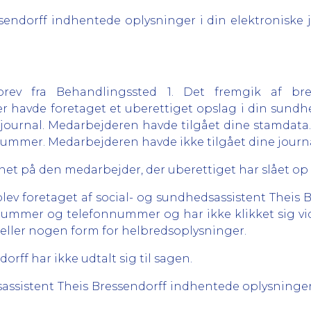
sendorff indhentede oplysninger i din elektroniske 
ev fra Behandlingssted 1. Det fremgik af bre
 havde foretaget et uberettiget opslag i din sund
din journal. Medarbejderen havde tilgået dine stamda
ummer. Medarbejderen havde ikke tilgået dine journ
vnet på den medarbejder, der uberettiget har slået op i
lev foretaget af social- og sundhedsassistent Theis B
nummer og telefonnummer og har ikke klikket sig vid
 eller nogen form for helbredsoplysninger.
rff har ikke udtalt sig til sagen.
dsassistent Theis Bressendorff indhentede oplysninger 