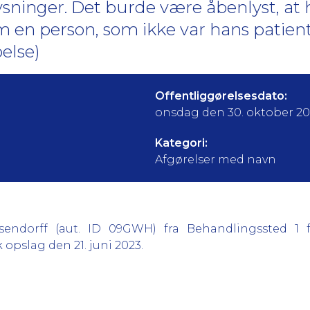
ysninger. Det burde være åbenlyst, at 
 en person, som ikke var hans patien
else)
Offentliggørelsesdato:
onsdag den 30. oktober 2
Kategori:
Afgørelser med navn
ssendorff (aut. ID 09GWH) fra Behandlingssted 1 
opslag den 21. juni 2023.