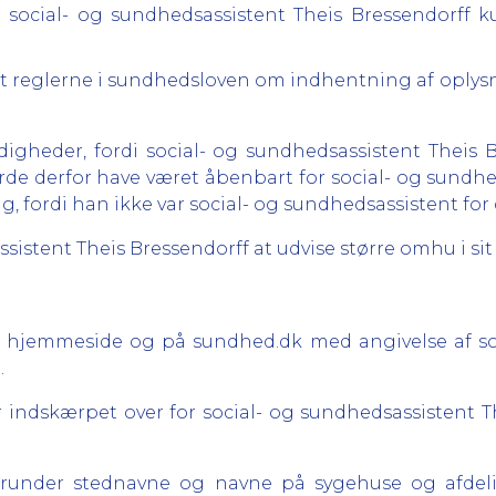
at social- og sundhedsassistent Theis Bressendorff
ldt reglerne i sundhedsloven om indhentning af oplys
gheder, fordi social- og sundhedsassistent Theis Br
urde derfor have været åbenbart for social- og sundhe
, fordi han ikke var social- og sundhedsassistent for
istent Theis Bressendorff at udvise større omhu i sit 
res hjemmeside og på sundhed.dk med angivelse af so
.
har indskærpet over for social- og sundhedsassistent T
runder stednavne og navne på sygehuse og afdelin