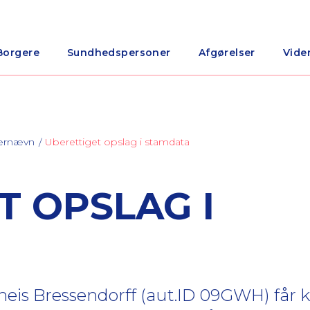
Borgere
Sundhedspersoner
Afgørelser
Vide
nærnævn
Uberettiget opslag i stamdata
T OPSLAG I
eis Bressendorff (aut.ID 09GWH) får kr