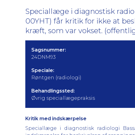
Speciallæge i diagnostisk radi
00YHT) får kritik for ikke at b
kræft, som var vokset. (offentl
Sagsnummer:
24DNM93
Speciale:
Røntgen (radiologi)
Behandlingssted:
Øvrig speciallægepraksis
Kritik med indskærpelse
Speciallæge i diagnostisk radiologi Bas