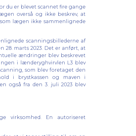
vor du er blevet scannet fire gange
lægen overså og ikke beskrev, at
 ligesom lægen ikke sammenlignede
enlignede scanningsbillederne af
 28. marts 2023. Det er anført, at
ntuelle ændringer blev beskrevet
ringen i lænderyghvirvlen L3 blev
scanning, som blev foretaget den
rhold i brystkassen og maven i
n også fra den 3. juli 2023 blev
ge virksomhed. En autoriseret