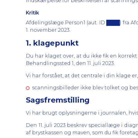
indskærpelse for beskrivelsen af scanningsbi
Kritik
Afdelingslæge Person1 (aut. ID ████) fra Afd
1. november 2023.
1. klagepunkt
Du har klaget over, at du ikke fik en korr
Behandlingssted 1, den 11. juli 2023.
Vi har forstået, at det centrale i din klage er,
scanningsbilleder ikke blev tolket og bes
Sagsfremstilling
Vi har brugt oplysningerne i journalen, hvis
Den 11. juli 2023 beskrev speciallæge i di
af brystkassen og maven, som du fik foretage