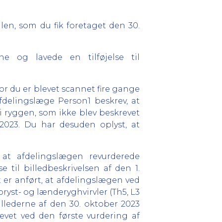
en, som du fik foretaget den 30.
e og lavede en tilføjelse til
vor du er blevet scannet fire gange
fdelingslæge Person1 beskrev, at
 i ryggen, som ikke blev beskrevet
2023. Du har desuden oplyst, at
 at afdelingslægen revurderede
 til billedbeskrivelsen af den 1.
 er anført, at afdelingslægen ved
bryst- og lænderyghvirvler (Th5, L3
illederne af den 30. oktober 2023
evet ved den første vurdering af