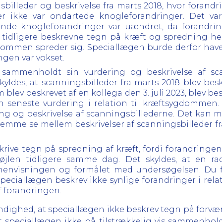
illeder og beskrivelse fra marts 2018, hvor forand
er ikke var ondartede knogleforandringer. Det var
ende knogleforandringer var uændret, da forandrin
 tidligere beskrevne tegn på kræft og spredning he
dommen spreder sig. Speciallægen burde derfor have
ngen var vokset.
s sammenholdt sin vurdering og beskrivelse af sc
skyldes, at scanningsbilleder fra marts 2018 blev b
m blev beskrevet af en kollega den 3. juli 2023, blev 
en seneste vurdering i relation til kræftsygdommen
ng og beskrivelse af scanningsbillederne. Det kan me
stemmelse mellem beskrivelser af scanningsbilleder
skrive tegn på spredning af kræft, fordi forandringe
øjlen tidligere samme dag. Det skyldes, at en rad
henvisningen og formålet med undersøgelsen. Du f
eciallægen beskrev ikke synlige forandringer i relat
f forandringen.
dighed, at speciallægen ikke beskrev tegn på forværr
peciallægen ikke på tilstrækkelig vis sammenholdt 