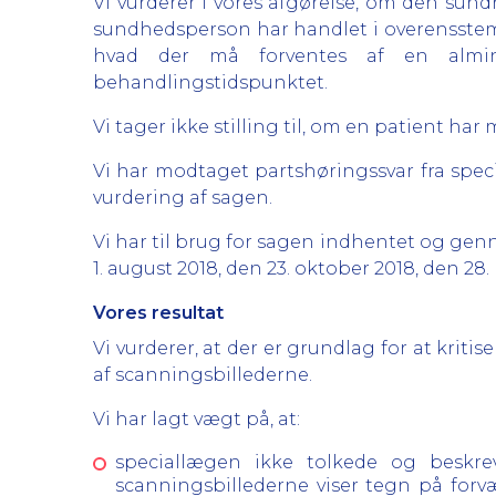
Vi vurderer i vores afgørelse, om den sundh
sundhedsperson har handlet i overensstem
hvad der må forventes af en almi
behandlingstidspunktet.
Vi tager ikke stilling til, om en patient h
Vi har modtaget partshøringssvar fra spe
vurdering af sagen.
Vi har til brug for sagen indhentet og genn
1. august 2018, den 23. oktober 2018, den 28. 
Vores resultat
Vi vurderer, at der er grundlag for at krit
af scanningsbillederne.
Vi har lagt vægt på, at:
speciallægen ikke tolkede og beskrev
scanningsbillederne viser tegn på forv