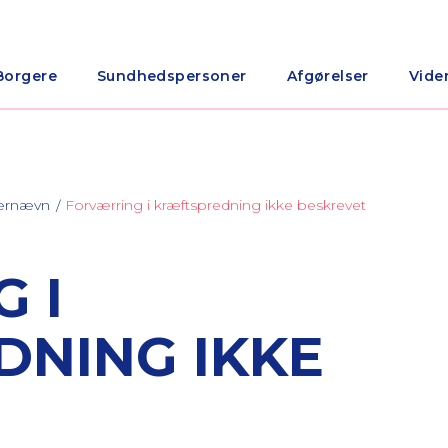
Borgere
Sundhedspersoner
Afgørelser
Vide
nærnævn
Forværring i kræftspredning ikke beskrevet
 I
NING IKKE