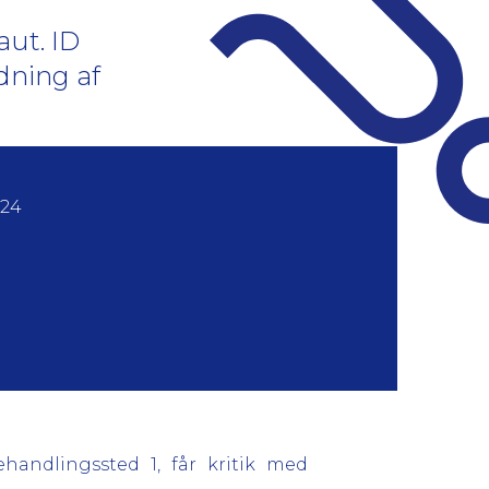
aut. ID
edning af
024
handlingssted 1, får kritik med