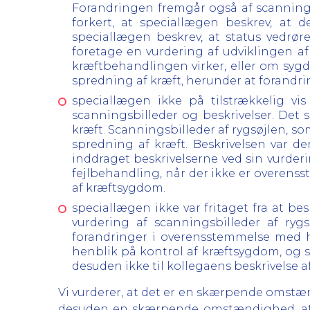
Forandringen fremgår også af scanningsb
forkert, at speciallægen beskrev, at d
speciallægen beskrev, at status vedrør
foretage en vurdering af udviklingen af
kræftbehandlingen virker, eller om syg
spredning af kræft, herunder at forandri
speciallægen ikke på tilstrækkelig vi
scanningsbilleder og beskrivelser. Det 
kræft. Scanningsbilleder af rygsøjlen, so
spredning af kræft. Beskrivelsen var d
inddraget beskrivelserne ved sin vurderi
fejlbehandling, når der ikke er overens
af kræftsygdom.
speciallægen ikke var fritaget fra at be
vurdering af scanningsbilleder af rygs
forandringer i overensstemmelse med 
henblik på kontrol af kræftsygdom, og sp
desuden ikke til kollegaens beskrivelse a
Vi vurderer, at det er en skærpende omstæn
desuden en skærpende omstændighed, at s