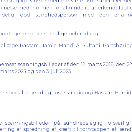
edsfaglige virksomhed har været kritisabel. Det betyde
melse med ”normen for almindelig anerkendt faglig 
ndelig god sundhedsperson med den erfarin
ar modtaget den bedst mulige behandling.
ciallæge Bassam Hamid Mahdi Al-Sultani. Partshøring
emset scanningsbilleder af den 12. marts 2018, den 22.
marts 2023 og den 3. juli 2023.
isere speciallæge i diagnostisk radiologi Bassam Hamid
 scanningsbilleder på sundhedsfaglig forsvarlig 
ærring af spredning af kræft til torntappen af lænd