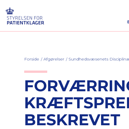
Forside
Afgørelser
Sundhedsvæsenets Discipli
FORVÆRRING
KRÆFTSPRED
BESKREVET