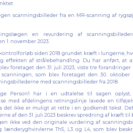
nktet.
gen scanningsbilleder fra en MR-scanning af rygsøjl
ngslægen en revurdering af scanningsbilledern
den 1. november 2023.
t kontrolforløb siden 2018 grundet kræft i lungerne, h
g effekten af strålebehandling. Du har anført, at a
v foretaget den 31. juli 2023, viste tre forandringer
a scanningen, som blev foretaget den 30. oktober 
ngsbillederne med scanningsbilleder fra 2018.
ge Person1 har i en udtalelse til sagen oplyst,
 med afdelingens retningslinje lavede en tilføjelse
 det ikke er muligt at rette i en godkendt tekst. Det
ne af den 31. juli 2023 beskrev spredning af kræft til 
ægen ikke ved den originale vurdering af scanningsb
og lænderyghvirvlerne Th5, L3 og L4, som blev beskr