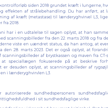
t kontrolforløb siden 2018 grundet kræft i lungerne, h
og effekten af strålebehandling. Du har anført, at 
edning af kræft (metastase) til lænderyghvirvel L3,
 fra 2018.
i har i en udtalelse til sagen oplyst, at han samm
ed scanningsbilleder fra den 22. marts 2018 og fra den
derne viste en uændret status, da han antog, at eve
a den 28. marts 2023. Det er også oplyst, at forand
f scanningsbilleder af brystkassen og maven fra CT-
t, at speciallægen fokuserede på at beskrive fo
r desuden oplyst, at scanningsbilleder af rygsøjle
en i lænderyghvirvlen L3.
r autoriserede sundhedspersoners sundhedsfagli
tighedsfuldhed i sit sundhedsfaglige virke.