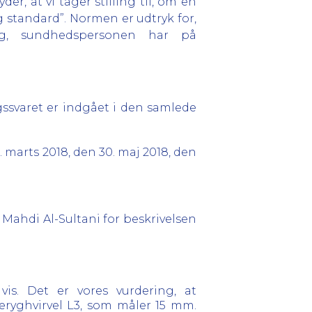
r, at vi tager stilling til, om en
standard”. Normen er udtryk for,
g, sundhedspersonen har på
ssvaret er indgået i den samlede
 marts 2018, den 30. maj 2018, den
 Mahdi Al-Sultani for beskrivelsen
vis. Det er vores vurdering, at
eryghvirvel L3, som måler 15 mm.