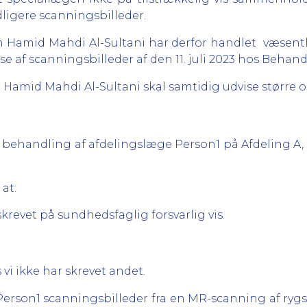
dligere scanningsbilleder.
am Hamid Mahdi Al-Sultani har derfor handlet væsent
e af scanningsbilleder af den 11. juli 2023 hos Behand
Hamid Mahdi Al-Sultani skal samtidig udvise større om
kt behandling af afdelingslæge Person1 på Afdeling A, 
 at:
krevet på sundhedsfaglig forsvarlig vis.
 vi ikke har skrevet andet.
erson1 scanningsbilleder fra en MR-scanning af rygsøj