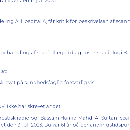
lleder den 11. juli 2023.
eling A, Hospital A, får kritik for beskrivelsen af sca
ekt behandling af speciallæge i diagnostisk radiologi
 at:
krevet på sundhedsfaglig forsvarlig vis.
 vi ikke har skrevet andet.
agnostisk radiologi Bassam Hamid Mahdi Al-Sultani sca
t den 3. juli 2023. Du var 61 år på behandlingstidspun