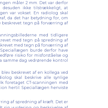
ringen måler 2 mm. Det var derfor
 desuden ikke tilstrækkeligt, at
gen var vokset. En radiolog skal
raf, da det har betydning for, om
 beskrevet tegn på forværring af
anningsbillederne med tidligere
eskrevet med tegn på spredning af
beskrevet med tegn på forværring af
. Speciallægen burde derfor have
dføre risiko for misforståelse og
 fra samme dag vedrørende kontrol
n blev beskrevet af en kollega ved
iolog skal beskrive alle synlige
ik foretaget CT-scanningen med
ion hertil. Speciallægen henviste
ing af spredning af kræft. Det er
sin vurdering og beskrivelse af