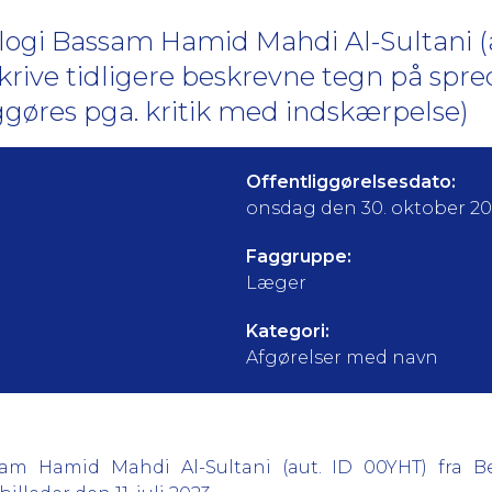
ologi Bassam Hamid Mahdi Al-Sultani (
eskrive tidligere beskrevne tegn på spr
iggøres pga. kritik med indskærpelse)
Offentliggørelsesdato:
onsdag den 30. oktober 2
Faggruppe:
Læger
Kategori:
Afgørelser med navn
sam Hamid Mahdi Al-Sultani (aut. ID 00YHT) fra Be