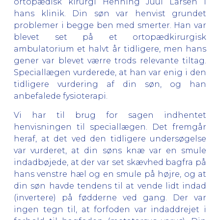
ortopædisk kirurgi Henning Juul Larsen i
hans klinik. Din søn var henvist grundet
problemer i begge ben med smerter. Han var
blevet set på et ortopædkirurgisk
ambulatorium et halvt år tidligere, men hans
gener var blevet værre trods relevante tiltag.
Speciallægen vurderede, at han var enig i den
tidligere vurdering af din søn, og han
anbefalede fysioterapi.
Vi har til brug for sagen indhentet
henvisningen til speciallægen. Det fremgår
heraf, at det ved den tidligere undersøgelse
var vurderet, at din søns knæ var en smule
indadbøjede, at der var set skævhed bagfra på
hans venstre hæl og en smule på højre, og at
din søn havde tendens til at vende lidt indad
(invertere) på fødderne ved gang. Der var
ingen tegn til, at forfoden var indaddrejet i