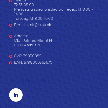
Telefon
72 33 05 00
Mandag, tirsdag, onsdag og fredag: kl. 8.00 -
14.00
Torsdag: kl. 8.00-16.00
E-mail: stpk@stpk.dk
Adresse
Olof Palmes Allé 18 H
8200 Aarhus N
CVR: 39850885
EAN: 5798000363670
Følg os på LinkedIn
Linkedin profil