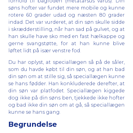
forhold til bagfoden (metatarsus varus). Din
søns hofter var fundet mere mobile og kunne
rotere 60 grader udad og næsten 80 grader
indad. Det var vurderet, at din søn skulle sidde
i skrædderstilling, når han sad på gulvet, og at
han skulle have sko med en fast hælkappe og
gerne svangstøtte, for at han kunne blive
løftet lidt på især venstre fod.
Du har oplyst, at speciallægen så på de såler,
som du havde købt til din søn, og at han bad
din søn om at stille sig, så speciallægen kunne
se hans fødder. Han konkluderede derefter, at
din søn var platfodet. Speciallægen kiggede
dog ikke på din søns ben, tjekkede ikke hofter
og bad ikke din søn om at gå, så speciallægen
kunne se hans gang.
Begrundelse