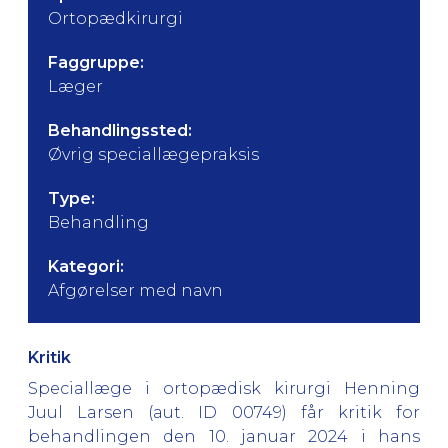
Ortopædkirurgi
Faggruppe:
Læger
Behandlingssted:
Øvrig speciallægepraksis
Type:
Behandling
Kategori:
Afgørelser med navn
Kritik
Speciallæge i ortopædisk kirurgi Henning
Juul Larsen (aut. ID 00749) får kritik for
behandlingen den 10. januar 2024 i hans