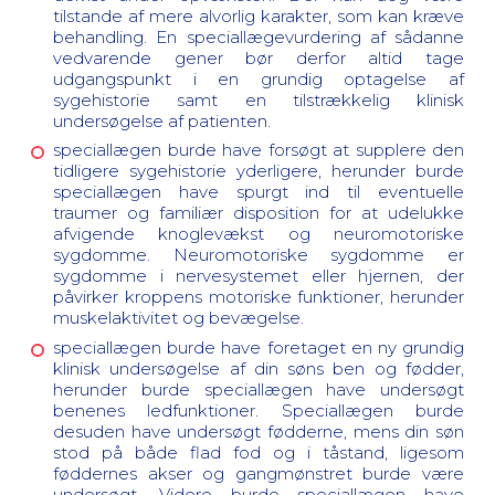
tilstande af mere alvorlig karakter, som kan kræve
behandling. En speciallægevurdering af sådanne
vedvarende gener bør derfor altid tage
udgangspunkt i en grundig optagelse af
sygehistorie samt en tilstrækkelig klinisk
undersøgelse af patienten.
speciallægen burde have forsøgt at supplere den
tidligere sygehistorie yderligere, herunder burde
speciallægen have spurgt ind til eventuelle
traumer og familiær disposition for at udelukke
afvigende knoglevækst og neuromotoriske
sygdomme. Neuromotoriske sygdomme er
sygdomme i nervesystemet eller hjernen, der
påvirker kroppens motoriske funktioner, herunder
muskelaktivitet og bevægelse.
speciallægen burde have foretaget en ny grundig
klinisk undersøgelse af din søns ben og fødder,
herunder burde speciallægen have undersøgt
benenes ledfunktioner. Speciallægen burde
desuden have undersøgt fødderne, mens din søn
stod på både flad fod og i tåstand, ligesom
føddernes akser og gangmønstret burde være
undersøgt. Videre burde speciallægen have