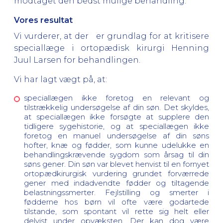
modtaget den bedst mulige behandling.
Vores resultat
Vi vurderer, at der er grundlag for at kritisere
speciallæge i ortopædisk kirurgi Henning
Juul Larsen for behandlingen.
Vi har lagt vægt på, at:
speciallægen ikke foretog en relevant og
tilstrækkelig undersøgelse af din søn. Det skyldes,
at speciallægen ikke forsøgte at supplere den
tidligere sygehistorie, og at speciallægen ikke
foretog en manuel undersøgelse af din søns
hofter, knæ og fødder, som kunne udelukke en
behandlingskrævende sygdom som årsag til din
søns gener. Din søn var blevet henvist til en fornyet
ortopædkirurgisk vurdering grundet forværrede
gener med indadvendte fødder og tiltagende
belastningssmerter. Fejlstilling og smerter i
fødderne hos børn vil ofte være godartede
tilstande, som spontant vil rette sig helt eller
delvist under opvæksten. Der kan dog være