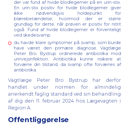
der var fund af hvide blodlegemer på en urin-stix.
En urin-stix positiv for hvide blodlegemer giver
ikke nødvendigvis holdepunkt for
blærebetændelse, hvorimod der er større
grundlag for dette, når prøven er positiv for nitrit
også. Fund af hvide blodlegemer er forventeligt
ved skedesvamp.
du havde klare symptomer på svamp, som burde
have været den primære diagnose. Vagtlæge
Peter Bro Bystrup ordinerede antibiotika mod
urinvejsinfektion. Antibiotika kunne risikere at
forværre din tilstand, da svamp ofte forværres af
antibiotika.
Vagtlæge Peter Bro Bystrup har derfor
handlet under normen for almindelig
anerkendt faglig standard ved sin behandling
af dig den 11. februar 2024 hos Lægevagten i
Region A.
Offentliggørelse