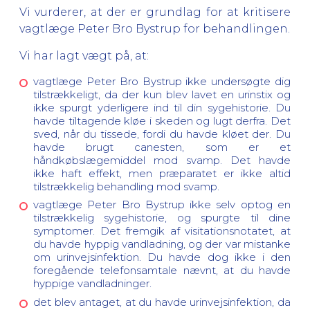
Vi vurderer, at der er grundlag for at kritisere
vagtlæge Peter Bro Bystrup for behandlingen.
Vi har lagt vægt på, at:
vagtlæge Peter Bro Bystrup ikke undersøgte dig
tilstrækkeligt, da der kun blev lavet en urinstix og
ikke spurgt yderligere ind til din sygehistorie. Du
havde tiltagende kløe i skeden og lugt derfra. Det
sved, når du tissede, fordi du havde kløet der. Du
havde brugt canesten, som er et
håndkøbslægemiddel mod svamp. Det havde
ikke haft effekt, men præparatet er ikke altid
tilstrækkelig behandling mod svamp.
vagtlæge Peter Bro Bystrup ikke selv optog en
tilstrækkelig sygehistorie, og spurgte til dine
symptomer. Det fremgik af visitationsnotatet, at
du havde hyppig vandladning, og der var mistanke
om urinvejsinfektion. Du havde dog ikke i den
foregående telefonsamtale nævnt, at du havde
hyppige vandladninger.
det blev antaget, at du havde urinvejsinfektion, da