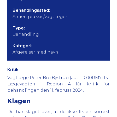
Behandlingssted:
Almen praksis/vagtlæger
Type:
Behandling
Kategori:
Afgørelser med navn
Kritik
Vagtlæge Peter Bro Bystrup (aut. ID 00RM7) fra
Lægevagten i Region A får kritik for
behandlingen den 11. februar 2024.
Klagen
Du har klaget over, at du ikke fik en korrekt