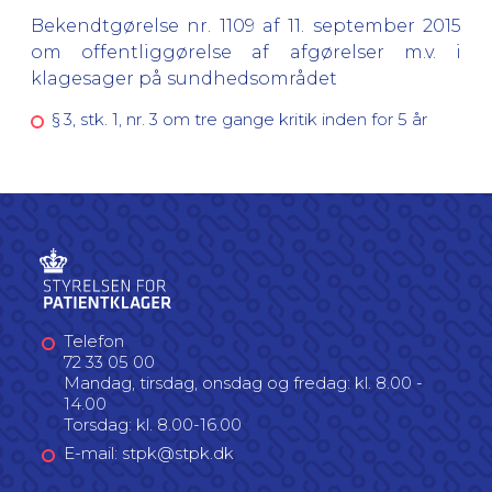
Bekendtgørelse nr. 1109 af 11. september 2015
om offentliggørelse af afgørelser m.v. i
klagesager på sundhedsområdet
§ 3, stk. 1, nr. 3 om tre gange kritik inden for 5 år
Telefon
72 33 05 00
Mandag, tirsdag, onsdag og fredag: kl. 8.00 -
14.00
Torsdag: kl. 8.00-16.00
E-mail: stpk@stpk.dk