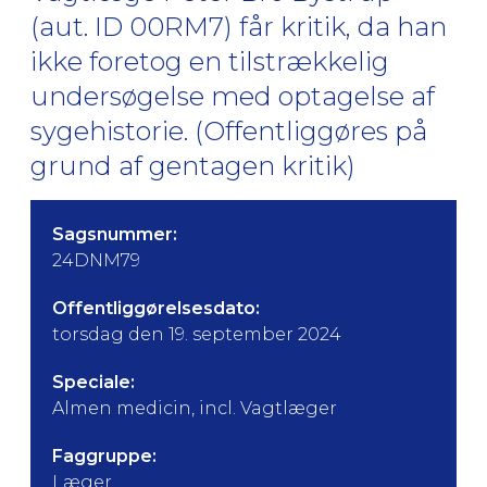
(aut. ID 00RM7) får kritik, da han
ikke foretog en tilstrækkelig
undersøgelse med optagelse af
sygehistorie. (Offentliggøres på
grund af gentagen kritik)
Sagsnummer:
24DNM79
Offentliggørelsesdato:
torsdag den 19. september 2024
Speciale:
Almen medicin, incl. Vagtlæger
Faggruppe:
Læger