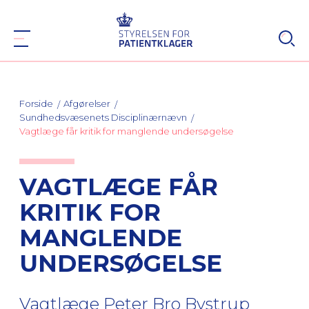
Forside
Afgørelser
Sundhedsvæsenets Disciplinærnævn
Vagtlæge får kritik for manglende undersøgelse
VAGTLÆGE FÅR
KRITIK FOR
MANGLENDE
UNDERSØGELSE
Vagtlæge Peter Bro Bystrup