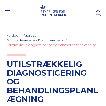
Forside
Afgørelser
Sundhedsvæsenets Disciplinærnævn
Utilstrækkelig diagnosticering og behandlingsplanlægning
UTILSTRÆKKELIG
DIAGNOSTICERING
OG
BEHANDLINGSPLANL
ÆGNING