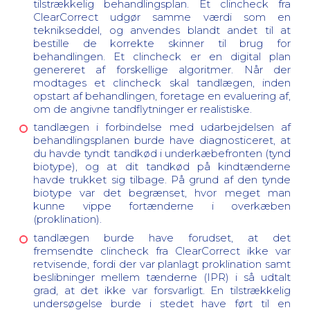
tilstrækkelig behandlingsplan. Et clincheck fra
ClearCorrect udgør samme værdi som en
teknikseddel, og anvendes blandt andet til at
bestille de korrekte skinner til brug for
behandlingen. Et clincheck er en digital plan
genereret af forskellige algoritmer. Når der
modtages et clincheck skal tandlægen, inden
opstart af behandlingen, foretage en evaluering af,
om de angivne tandflytninger er realistiske.
tandlægen i forbindelse med udarbejdelsen af
behandlingsplanen burde have diagnosticeret, at
du havde tyndt tandkød i underkæbefronten (tynd
biotype), og at dit tandkød på kindtænderne
havde trukket sig tilbage. På grund af den tynde
biotype var det begrænset, hvor meget man
kunne vippe fortænderne i overkæben
(proklination).
tandlægen burde have forudset, at det
fremsendte clincheck fra ClearCorrect ikke var
retvisende, fordi der var planlagt proklination samt
beslibninger mellem tænderne (IPR) i så udtalt
grad, at det ikke var forsvarligt. En tilstrækkelig
undersøgelse burde i stedet have ført til en