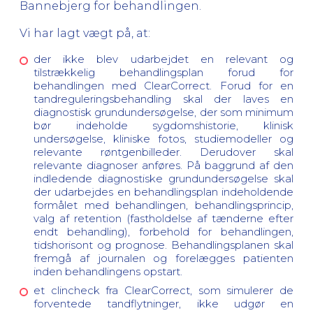
Bannebjerg for behandlingen.
Vi har lagt vægt på, at:
der ikke blev udarbejdet en relevant og
tilstrækkelig behandlingsplan forud for
behandlingen med ClearCorrect. Forud for en
tandreguleringsbehandling skal der laves en
diagnostisk grundundersøgelse, der som minimum
bør indeholde sygdomshistorie, klinisk
undersøgelse, kliniske fotos, studiemodeller og
relevante røntgenbilleder. Derudover skal
relevante diagnoser anføres. På baggrund af den
indledende diagnostiske grundundersøgelse skal
der udarbejdes en behandlingsplan indeholdende
formålet med behandlingen, behandlingsprincip,
valg af retention (fastholdelse af tænderne efter
endt behandling), forbehold for behandlingen,
tidshorisont og prognose. Behandlingsplanen skal
fremgå af journalen og forelægges patienten
inden behandlingens opstart.
e
t clincheck fra ClearCorrect, som simulerer de
forventede tandflytninger, ikke udgør en