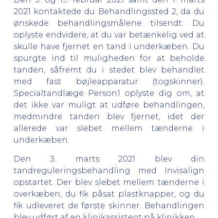
2021 kontaktede du Behandlingssted 2, da du
ønskede behandlingsmålene tilsendt. Du
oplyste endvidere, at du var betænkelig ved at
skulle have fjernet en tand i underkæben. Du
spurgte ind til muligheden for at beholde
tanden, såfremt du i stedet blev behandlet
med fast bøjleapparatur (togskinner).
Specialtandlæge Person1 oplyste dig om, at
det ikke var muligt at udføre behandlingen,
medmindre tanden blev fjernet, idet der
allerede var slebet mellem tænderne i
underkæben.
Den 3. marts 2021 blev din
tandreguleringsbehandling med Invisalign
opstartet. Der blev slebet mellem tænderne i
overkæben, du fik påsat plastknapper, og du
fik udleveret de første skinner. Behandlingen
blev udført af en klinikassistent på klinikken.