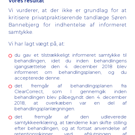
Vores resultat
Vi vurderer, at der
ikke er grundlag
for at
kritisere privatpraktiserende tandlæge Søren
Bannebjerg for indhentelse af informeret
samtykke.
Vi har lagt vægt på, at:
du gav et tilstrækkeligt informeret samtykke til
behandlingen, idet du inden behandlingens
igangsættelse den 4. december 2018 blev
informeret om behandlingsplanen, og du
accepterede denne.
det fremgår af behandlingsplanen fra
ClearCorrect, som I gennemgik inden
behandlingen blev påbegyndt den 4. december
2018, at overkæben var en del af
behandlingsplanlægningen.
det fremgår af den udleverede
samtykkeerklæring, at tænderne kan skifte stilling
efter behandlingen, og at fortsat anvendelse af
retentionsskinner ved afslutningen af