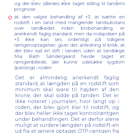
og der blev således ikke taget stilling til tandens
prognose.
at den valgte behandling af +3, at isætte en
rodstift i en tand med manglende tandsubstans
over tandkødet inden brobehandling, er
anerkendt faglig standard, men da rodspidsen på
+3 ikke kan ses ordentligt på tidligere
røntgenoptagelser, giver det anledning til kritik, at
der blev isat en stift i tanden, uden at tandlæge
Mia Bath Søndergaard havde taget et
røntgenbillede, der kunne udelukke sygdom
(patologi) i roden.
Det er almindelig anerkendt faglig
standard, at længden på en rodstift som
minimum skal svare til højden af den
krone, der skal sidde på tanden. Det er
ikke noteret i journalen, hvor langt op i
roden, der blev gjort klar til rodstift, og
der blev heller ikke taget kontrolrøntgen
under behandlingen. Det er derfor alene
muligt at vurdere længden på rodstift-en
ud fra et senere optaget OTP-røntgen fra