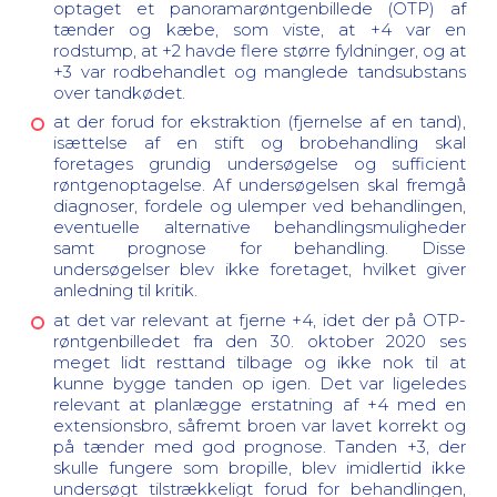
optaget et panoramarøntgenbillede (OTP) af
tænder og kæbe, som viste, at +4 var en
rodstump, at +2 havde flere større fyldninger, og at
+3 var rodbehandlet og manglede tandsubstans
over tandkødet.
at der forud for ekstraktion (fjernelse af en tand),
isættelse af en stift og brobehandling skal
foretages grundig undersøgelse og sufficient
røntgenoptagelse. Af undersøgelsen skal fremgå
diagnoser, fordele og ulemper ved behandlingen,
eventuelle alternative behandlingsmuligheder
samt prognose for behandling.
Disse
undersøgelser blev ikke foretaget, hvilket giver
anledning til kritik.
at det var relevant at fjerne +4, idet der på OTP-
røntgenbilledet fra den 30. oktober 2020 ses
meget lidt resttand tilbage og ikke nok til at
kunne bygge tanden op igen. Det var ligeledes
relevant at planlægge erstatning af +4 med en
extensionsbro, såfremt broen var lavet korrekt og
på tænder med god prognose. Tanden +3, der
skulle fungere som bropille, blev imidlertid ikke
undersøgt tilstrækkeligt forud for behandlingen,