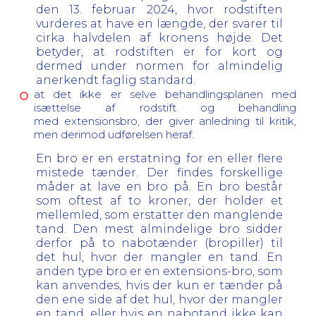
den 13. februar 2024, hvor rodstiften
vurderes at have en længde, der svarer til
cirka halvdelen af kronens højde. Det
betyder, at rodstiften er for kort og
dermed under normen for almindelig
anerkendt faglig standard.
at det ikke er selve behandlingsplanen med
isættelse af rodstift og behandling
med
extensionsbro, der giver anledning til kritik,
men derimod udførelsen heraf.
En bro er en erstatning for en eller flere
mistede tænder.
Der findes forskellige
måder at lave en bro på. En bro består
som oftest af to kroner, der holder et
mellemled, som erstatter den manglende
tand. Den mest almindelige bro sidder
derfor på to nabotænder (bropiller) til
det hul, hvor der mangler en tand. En
anden type bro er en
extensions-bro,
som
kan anvendes, hvis der kun er tænder på
den ene side af det hul, hvor der mangler
en tand, eller hvis en nabotand ikke kan