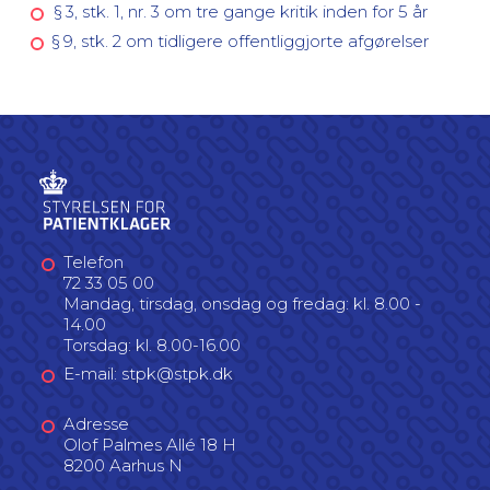
§ 3, stk. 1, nr. 3 om tre gange kritik inden for 5 år
§ 9, stk. 2 om tidligere offentliggjorte afgørelser
Telefon
72 33 05 00
Mandag, tirsdag, onsdag og fredag: kl. 8.00 -
14.00
Torsdag: kl. 8.00-16.00
E-mail: stpk@stpk.dk
Adresse
Olof Palmes Allé 18 H
8200 Aarhus N