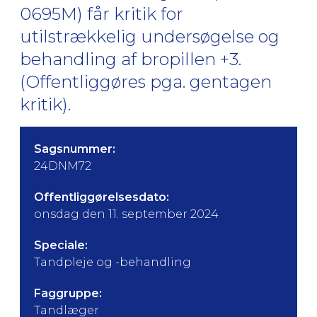
0695M) får kritik for
utilstrækkelig undersøgelse og
behandling af bropillen +3.
(Offentliggøres pga. gentagen
kritik).
Sagsnummer:
24DNM72
Offentliggørelsesdato:
onsdag den 11. september 2024
Speciale:
Tandpleje og -behandling
Faggruppe:
Tandlæger