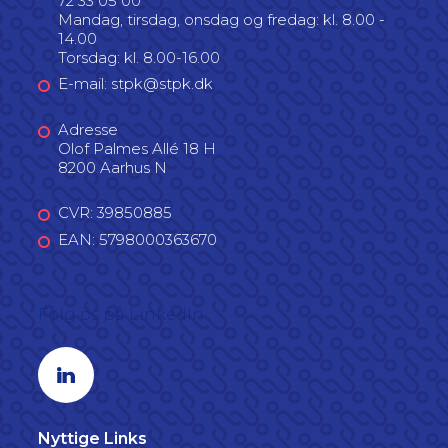
72 33 05 00
Mandag, tirsdag, onsdag og fredag: kl. 8.00 -
14.00
Torsdag: kl. 8.00-16.00
E-mail: stpk@stpk.dk
Adresse
Olof Palmes Allé 18 H
8200 Aarhus N
CVR: 39850885
EAN: 5798000363670
Følg os på LinkedIn
Linkedin profil
Nyttige Links