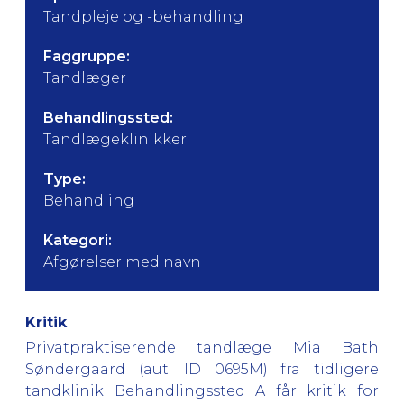
Tandpleje og -behandling
Faggruppe:
Tandlæger
Behandlingssted:
Tandlægeklinikker
Type:
Behandling
Kategori:
Afgørelser med navn
Kritik
Privatpraktiserende tandlæge Mia Bath
Søndergaard (aut. ID 0695M) fra tidligere
tandklinik Behandlingssted A
får kritik for