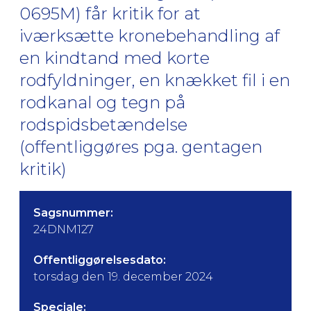
0695M) får kritik for at
iværksætte kronebehandling af
en kindtand med korte
rodfyldninger, en knækket fil i en
rodkanal og tegn på
rodspidsbetændelse
(offentliggøres pga. gentagen
kritik)
Sagsnummer:
24DNM127
Offentliggørelsesdato:
torsdag den 19. december 2024
Speciale: