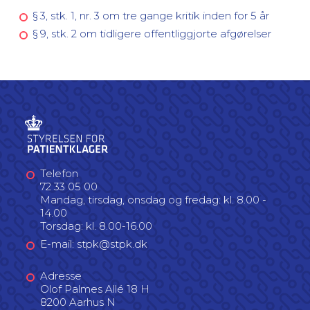
§ 3, stk. 1, nr. 3 om tre gange kritik inden for 5 år
§ 9, stk. 2 om tidligere offentliggjorte afgørelser
Telefon
72 33 05 00
Mandag, tirsdag, onsdag og fredag: kl. 8.00 -
14.00
Torsdag: kl. 8.00-16.00
E-mail: stpk@stpk.dk
Adresse
Olof Palmes Allé 18 H
8200 Aarhus N