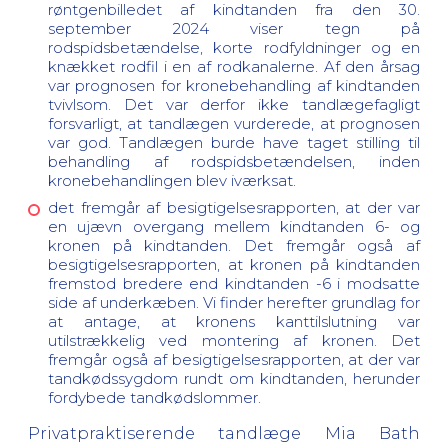
røntgenbilledet af kindtanden fra den 30.
september 2024 viser tegn på
rodspidsbetændelse, korte rodfyldninger og en
knækket rodfil i en af rodkanalerne. Af den årsag
var prognosen for kronebehandling af kindtanden
tvivlsom. Det var derfor ikke tandlægefagligt
forsvarligt, at tandlægen vurderede, at prognosen
var god. Tandlægen burde have taget stilling til
behandling af rodspidsbetændelsen, inden
kronebehandlingen blev iværksat.
det fremgår af besigtigelsesrapporten, at der var
en ujævn overgang mellem kindtanden 6- og
kronen på kindtanden. Det fremgår også af
besigtigelsesrapporten, at kronen på kindtanden
fremstod bredere end kindtanden -6 i modsatte
side af underkæben. Vi finder herefter grundlag for
at antage, at kronens kanttilslutning var
utilstrækkelig ved montering af kronen. Det
fremgår også af besigtigelsesrapporten, at der var
tandkødssygdom rundt om kindtanden, herunder
fordybede tandkødslommer.
Privatpraktiserende tandlæge Mia Bath