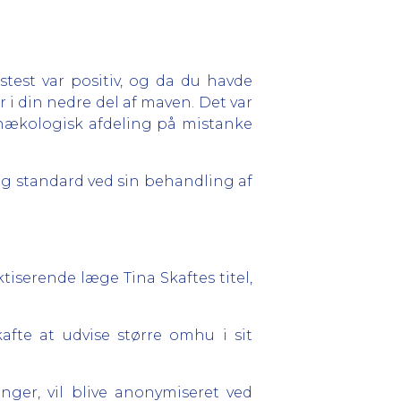
stest var positiv, og da du havde
i din nedre del af maven. Det var
gynækologisk afdeling på mistanke
g standard ved sin behandling af
iserende læge Tina Skaftes titel,
kafte at udvise større omhu i sit
ger, vil blive anonymiseret ved