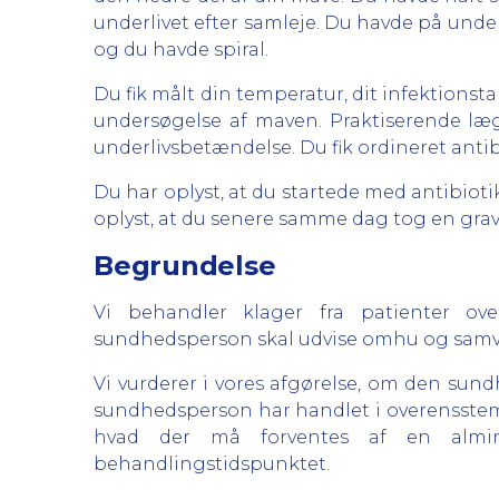
underlivet efter samleje. Du havde på und
og du havde spiral.
Du fik målt din temperatur, dit infektions
undersøgelse af maven. Praktiserende læ
underlivsbetændelse. Du fik ordineret anti
Du har oplyst, at du startede med antibio
oplyst, at du senere samme dag tog en gravid
Begrundelse
Vi behandler klager fra patienter ove
sundhedsperson skal udvise omhu og samvit
Vi vurderer i vores afgørelse, om den sundh
sundhedsperson har handlet i overensstem
hvad der må forventes af en almi
behandlingstidspunktet.