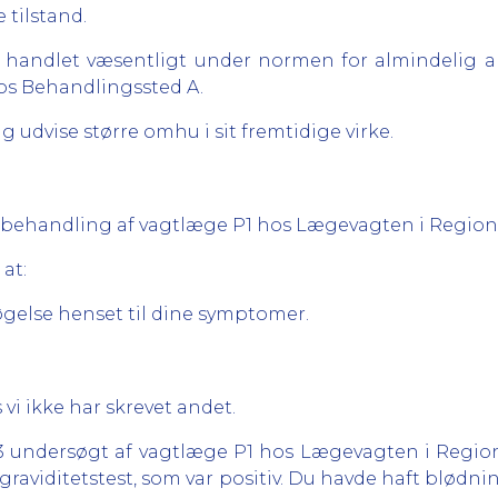
 tilstand.
r handlet
væsentligt under
normen for almindelig an
os Behandlingssted A.
 udvise større omhu i sit fremtidige virke.
ekt behandling af vagtlæge P1 hos Lægevagten i Region
 at:
gelse henset til dine symptomer.
 vi ikke har skrevet andet.
 undersøgt af vagtlæge P1 hos Lægevagten i Region
aviditetstest, som var positiv. Du havde haft blødnin