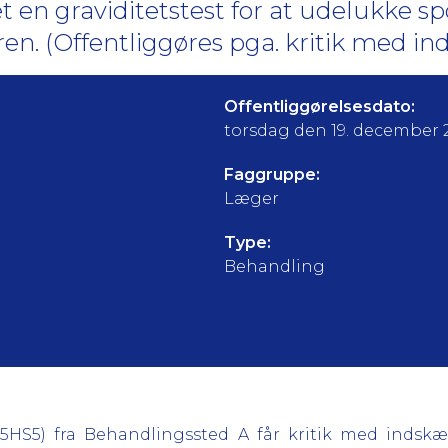
get en graviditetstest for at udelukke 
ren. (Offentliggøres pga. kritik med i
Offentliggørelsesdato:
torsdag den 19. december 
Faggruppe:
Læger
Type:
Behandling
05HS5) fra Behandlingssted A får kritik med indsk