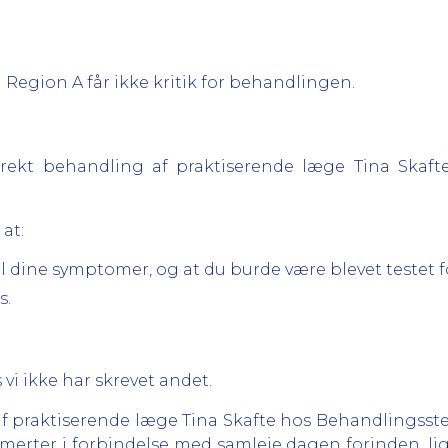
 Region A får ikke kritik for behandlingen.
orrekt behandling af praktiserende læge Tina Skaft
 at:
l dine symptomer, og at du burde være blevet testet fo
s.
 vi ikke har skrevet andet.
f praktiserende læge Tina Skafte hos Behandlingsste
smerter i forbindelse med samleje dagen forinden, l