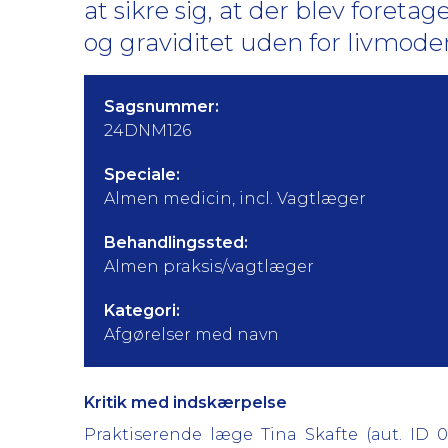
at sikre sig, at der blev foreta
og graviditet uden for livmode
Sagsnummer:
24DNM126
Speciale:
Almen medicin, incl. Vagtlæger
Behandlingssted:
Almen praksis/vagtlæger
Kategori:
Afgørelser med navn
Kritik med indskærpelse
Praktiserende læge Tina Skafte (aut. ID 