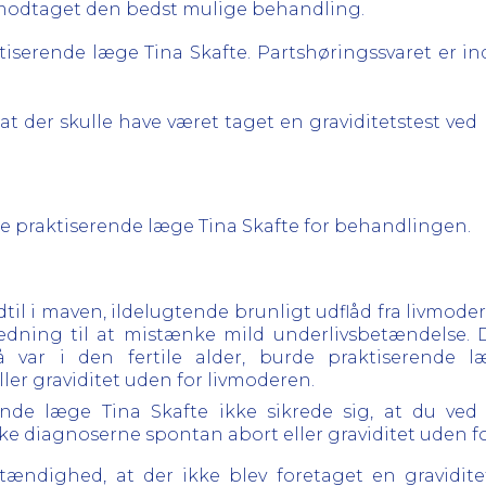
ar modtaget den bedst mulige behandling.
tiserende læge Tina Skafte. Partshøringssvaret er i
 at der skulle have været taget en graviditetstest ve
sere praktiserende læge Tina Skafte for behandlingen.
l i maven, ildelugtende brunligt udflåd fra livmode
edning til at mistænke mild underlivsbetændelse.
 var i den fertile alder, burde praktiserende l
ler graviditet uden for livmoderen.
erende læge Tina Skafte ikke sikrede sig, at du ved
ke diagnoserne spontan abort eller graviditet uden f
ændighed, at der ikke blev foretaget en graviditet