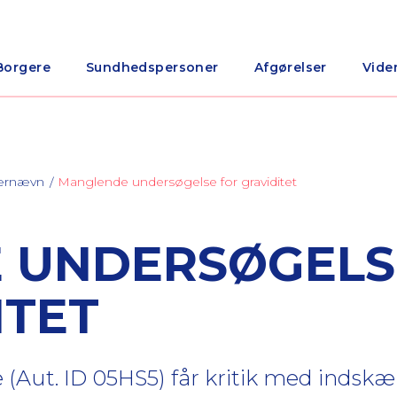
Borgere
Sundhedspersoner
Afgørelser
Vide
nærnævn
Manglende undersøgelse for graviditet
 UNDERSØGELS
ITET
(Aut. ID 05HS5) får kritik med indskær