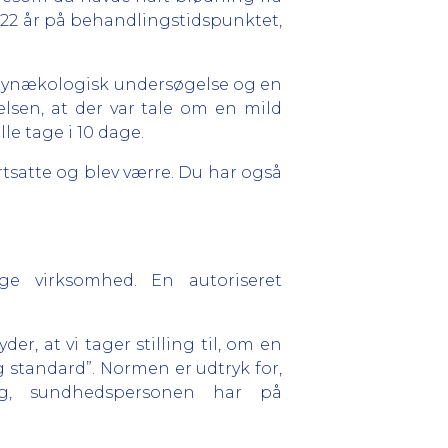
 22 år på behandlingstidspunktet,
en gynækologisk undersøgelse og en
sen, at der var tale om en mild
e tage i 10 dage.
tsatte og blev værre. Du har også
ge virksomhed. En autoriseret
r, at vi tager stilling til, om en
standard”. Normen er udtryk for,
g, sundhedspersonen har på