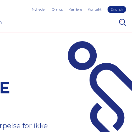
Nyheder
Om os
Karriere
Kontakt
English
n
E
pelse for ikke