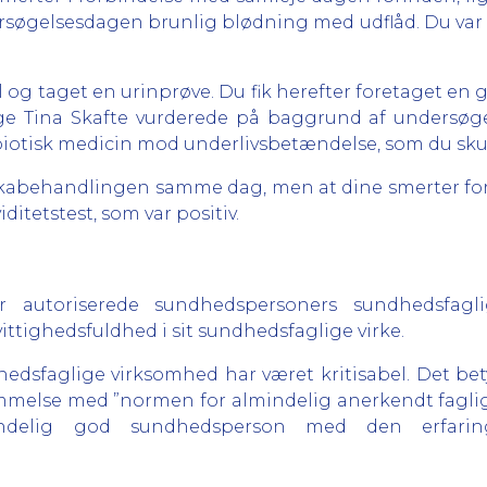
ersøgelsesdagen brunlig blødning med udflåd. Du var
tal og taget en urinprøve. Du fik herefter foretaget 
ge Tina Skafte vurderede på baggrund af undersøgel
biotisk medicin mod underlivsbetændelse, som du skull
tikabehandlingen samme dag, men at dine smerter for
itetstest, som var positiv.
r autoriserede sundhedspersoners sundhedsfagli
tighedsfuldhed i sit sundhedsfaglige virke.
edsfaglige virksomhed har været kritisabel. Det betyde
melse med ”normen for almindelig anerkendt faglig 
ndelig god sundhedsperson med den erfarin