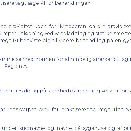
kritisere vagtlæge P1 for behandlingen.
e graviditet uden for livmoderen, da din graviditet
umper i blødning ved vandladning og stærke smerter 
agtlæge P1 henviste dig til videre behandling på en 
stemmelse med normen for almindelig anerkendt fagli
 i Region A.
es hjemmeside og på sundhed.dk med angivelse af prakt
i har indskærpet over for praktiserende læge Tina S
runder stednavne og navne på sygehuse og afdelin