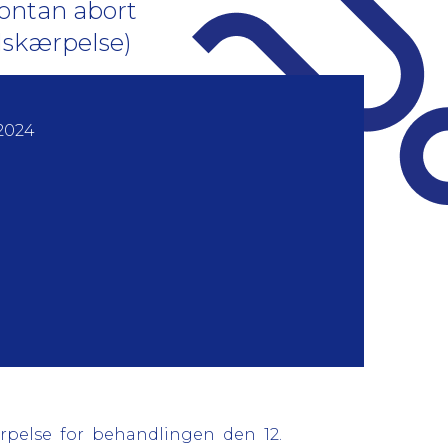
spontan abort
ndskærpelse)
2024
ærpelse for behandlingen den 12.