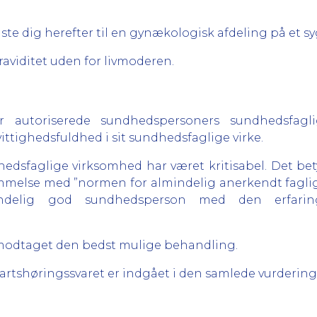
e dig herefter til en gynækologisk afdeling på et s
aviditet uden for livmoderen.
r autoriserede sundhedspersoners sundhedsfagli
tighedsfuldhed i sit sundhedsfaglige virke.
edsfaglige virksomhed har været kritisabel. Det betyde
melse med ”normen for almindelig anerkendt faglig 
ndelig god sundhedsperson med den erfarin
ar modtaget den bedst mulige behandling.
Partshøringssvaret er indgået i den samlede vurdering