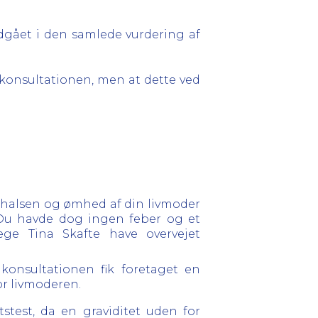
ndgået i den samlede vurdering af
d konsultationen, men at dette ved
rhalsen og ømhed af din livmoder
 Du havde dog ingen feber og et
æge Tina Skafte have overvejet
 konsultationen fik foretaget en
or livmoderen.
stest, da en graviditet uden for