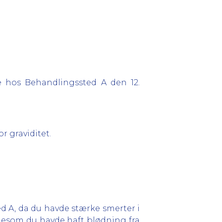
e hos Behandlingssted A den 12.
r graviditet.
d A, da du havde stærke smerter i
igesom du havde haft blødning fra