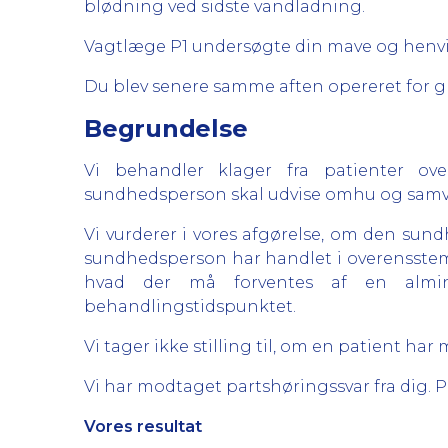
blødning ved sidste vandladning.
Vagtlæge P1 undersøgte din mave og henvist
Du blev senere samme aften opereret for gr
Begrundelse
Vi behandler klager fra patienter ove
sundhedsperson skal udvise omhu og samvit
Vi vurderer i vores afgørelse, om den sundh
sundhedsperson har handlet i overensstem
hvad der må forventes af en almi
behandlingstidspunktet.
Vi tager ikke stilling til, om en patient h
Vi har modtaget partshøringssvar fra dig. 
Vores resultat